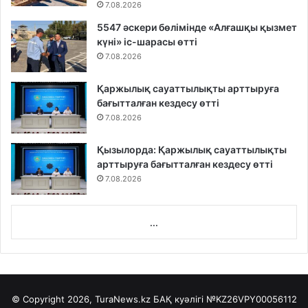
7.08.2026
5547 әскери бөлімінде «Алғашқы қызмет
күні» іс-шарасы өтті
7.08.2026
Қаржылық сауаттылықты арттыруға
бағытталған кездесу өтті
7.08.2026
Қызылорда: Қаржылық сауаттылықты
арттыруға бағытталған кездесу өтті
7.08.2026
...
© Copyright 2026, TuraNews.kz БАҚ куәлігі
№KZ26VPY00056112