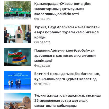
Қызылордада «Жасыл ел» еңбек
жасақтарының қатысуымен
экологиялық сенбілік өтті
8.08.2026
Түркия, Сауд Арабиясы және Пәкістан
өзара қорғаныс туралы келісімге қол
қойды
8.08.2026
Пашинян Армения мен Әзербайжан
арасындағы қақтығыс аяқталғанын
мәлімдеді
8.08.2026
Ел игілігі жолындағы еңбек бағаланып,
құрылысшыларға құрмет көрсетілді
7.08.2026
Түркия жылдың алғашқы жартысында
25 миллионнан астам шетелдік
саяхатшыны қабылдады