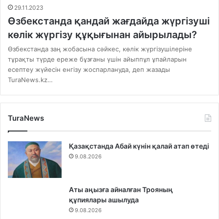
29.11.2023
Өзбекстанда қандай жағдайда жүргізуші
көлік жүргізу құқығынан айырылады?
Өзбекстанда заң жобасына сәйкес, көлік жүргізушілеріне
тұрақты түрде ереже бұзғаны үшін айыппұл ұпайларын
есептеу жүйесін енгізу жоспарлануда, деп жазады
TuraNews.kz…
TuraNews
Қазақстанда Абай күнін қалай атап өтеді
9.08.2026
Аты аңызға айналған Трояның
құпиялары ашылуда
9.08.2026