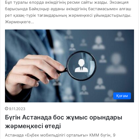
Бұл туралы елорда әкімдігінің ресми сайты жазды. Экоакция
барысында Байқоңыр ауданы әкімдігінің бастамасымен алғаш
рет қазақ-түрік тағамдарының жәрмеңкесі ұйымдастырылды.
Жәрмеңкеге…
Қоғам
9.11.2023
Бүгін Астанада бос жұмыс орындары
жәрмеңкесі өтеді
Астанада «Еңбек мобильділігі орталығы» КММ бүгін, 9