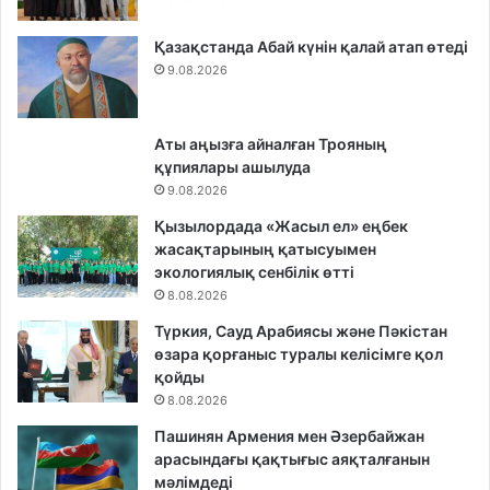
Қазақстанда Абай күнін қалай атап өтеді
9.08.2026
Аты аңызға айналған Трояның
құпиялары ашылуда
9.08.2026
Қызылордада «Жасыл ел» еңбек
жасақтарының қатысуымен
экологиялық сенбілік өтті
8.08.2026
Түркия, Сауд Арабиясы және Пәкістан
өзара қорғаныс туралы келісімге қол
қойды
8.08.2026
Пашинян Армения мен Әзербайжан
арасындағы қақтығыс аяқталғанын
мәлімдеді