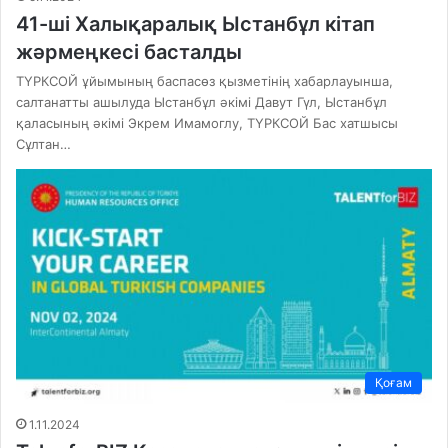
41-ші Халықаралық Ыстанбұл кітап
жәрмеңкесі басталды
ТҮРКСОЙ ұйымының баспасөз қызметінің хабарлауынша,
салтанатты ашылуда Ыстанбұл әкімі Давут Гүл, Ыстанбұл
қаласының әкімі Экрем Имамоглу, ТҮРКСОЙ Бас хатшысы
Сұлтан…
Қоғам
1.11.2024