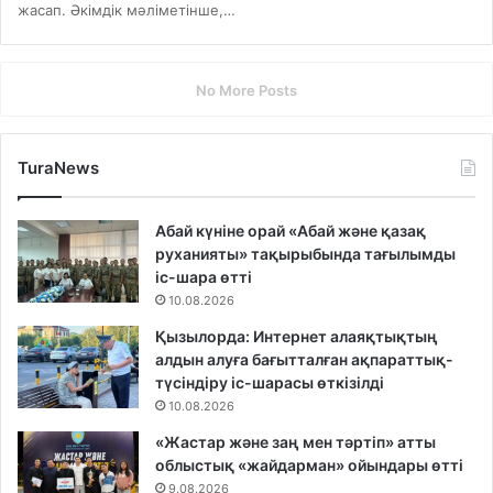
жасап. Әкімдік мәліметінше,…
No More Posts
TuraNews
Абай күніне орай «Абай және қазақ
руханияты» тақырыбында тағылымды
іс-шара өтті
10.08.2026
Қызылорда: Интернет алаяқтықтың
алдын алуға бағытталған ақпараттық-
түсіндіру іс-шарасы өткізілді
10.08.2026
«Жастар және заң мен тәртіп» атты
облыстық «жайдарман» ойындары өтті
9.08.2026