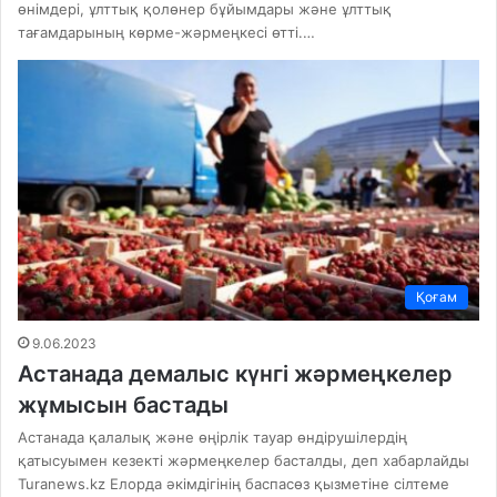
өнімдері, ұлттық қолөнер бұйымдары және ұлттық
тағамдарының көрме-жәрмеңкесі өтті.…
Қоғам
9.06.2023
Астанада демалыс күнгі жәрмеңкелер
жұмысын бастады
Астанада қалалық және өңірлік тауар өндірушілердің
қатысуымен кезекті жәрмеңкелер басталды, деп хабарлайды
Turanews.kz Елорда әкімдігінің баспасөз қызметіне сілтеме