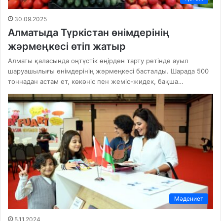
30.09.2025
Алматыда Түркістан өнімдерінің
жәрмеңкесі өтіп жатыр
Алматы қаласында оңтүстік өңірден тарту ретінде ауыл
шаруашылығы өнімдерінің жәрмеңкесі басталды. Шарада 500
тоннадан астам ет, көкөніс пен жеміс-жидек, бақша…
Мәдениет
5.11.2024