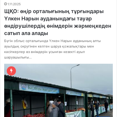
1.11.2025
ЩҚО: өңір орталығының тұрғындары
Үлкен Нарын ауданындағы тауар
өндірушілердің өнімдерін жәрмеңкеден
сатып ала алады
Бүгін облыс орталығында Үлкен Нарын ауданының алты
ауылдық округінен келген шаруа қожалықтары мен
кәсіпкерлер өз өнімдерін ұсынған кезекті ауыл
шаруашылығы…