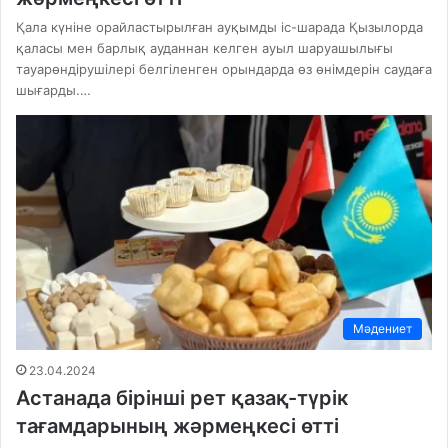
Қала күніне орайластырылған ауқымды іс-шарада Қызылорда
қаласы мен барлық ауданнан келген ауыл шаруашылығы
тауарөндірушілері белгіленген орындарда өз өнімдерін саудаға
шығарды.…
Мәдениет
23.04.2024
Астанада бірінші рет қазақ-түрік
тағамдарының жәрмеңкесі өтті