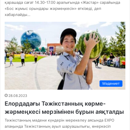
қарашада сағат 14.30-17.00 аралығында «Жастар» сарайында
«Бос жұмыс орындары жәрмеңкесін» өткізеді, деп
хабарлайды…
Мәдениет
28.08.2023
Елордадағы Тәжікстанның көрме-
жәрмеңкесі мерзімінен бұрын аяқталды
Тәжікстанның мәдени күндерін мерекелеу аясында EXPO
алаңында Тәжікстанның ауыл шаруашылығы, өнеркәсіп