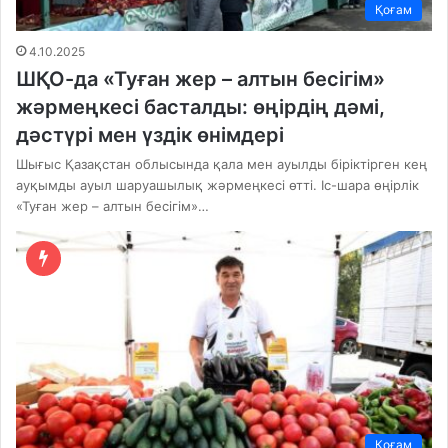
Қоғам
4.10.2025
ШҚО-да «Туған жер – алтын бесігім»
жәрмеңкесі басталды: өңірдің дәмі,
дәстүрі мен үздік өнімдері
Шығыс Қазақстан облысында қала мен ауылды біріктірген кең
ауқымды ауыл шаруашылық жәрмеңкесі өтті. Іс-шара өңірлік
«Туған жер – алтын бесігім»…
Қоғам