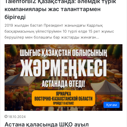
TalenforBIZ Қазақстанда: әлемдік түрік
компаниялары жас таланттармен
бірігеді
2019 жылдан бастап Президент жанындағы Кадрлық
басқармасының үйлестіруімен 10 түрлі елде 15 рет жұмыс
берушілер мен болашағы бар жастарды жинаған…
Қоғам
18.10.2024
Астана қаласында ШҚО ауыл