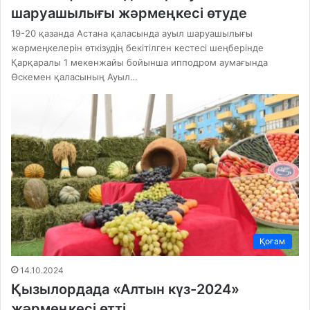
шаруашылығы жәрмеңкесі өтуде
19-20 қазанда Астана қаласында ауыл шаруашылығы
жәрмеңкелерін өткізудің бекітілген кестесі шеңберінде
Қарқаралы 1 мекенжайы бойынша ипподром аумағында
Өскемен қаласының Ауыл…
Қоғам
14.10.2024
Қызылордада «Алтын күз-2024»
жәрмеңкесі өтті