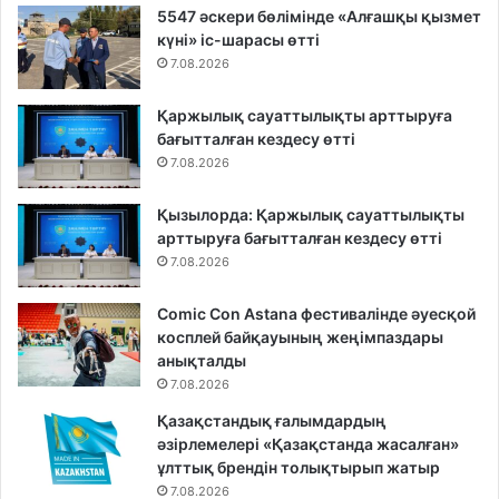
5547 әскери бөлімінде «Алғашқы қызмет
күні» іс-шарасы өтті
7.08.2026
Қаржылық сауаттылықты арттыруға
бағытталған кездесу өтті
7.08.2026
Қызылорда: Қаржылық сауаттылықты
арттыруға бағытталған кездесу өтті
7.08.2026
Comic Con Astana фестивалінде әуесқой
косплей байқауының жеңімпаздары
анықталды
7.08.2026
Қазақстандық ғалымдардың
әзірлемелері «Қазақстанда жасалған»
ұлттық брендін толықтырып жатыр
7.08.2026