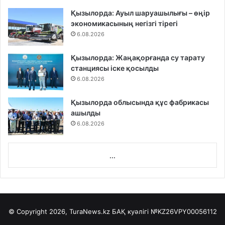
Қызылорда: Ауыл шаруашылығы – өңір
экономикасының негізгі тірегі
6.08.2026
Қызылорда: Жаңақорғанда су тарату
станциясы іске қосылды
6.08.2026
Қызылорда облысында құс фабрикасы
ашылды
6.08.2026
...
© Copyright 2026, TuraNews.kz БАҚ куәлігі
№KZ26VPY00056112