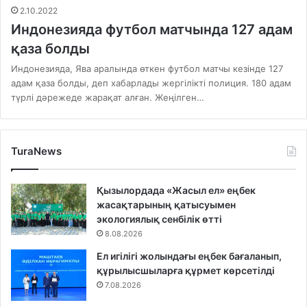
2.10.2022
Индонезияда футбол матчында 127 адам
қаза болды
Индонезияда, Ява аралында өткен футбол матчы кезінде 127
адам қаза болды, деп хабарлады жергілікті полиция. 180 адам
түрлі дәрежеде жарақат алған. Жеңілген…
TuraNews
Қызылордада «Жасыл ел» еңбек
жасақтарының қатысуымен
экологиялық сенбілік өтті
8.08.2026
Ел игілігі жолындағы еңбек бағаланып,
құрылысшыларға құрмет көрсетілді
7.08.2026