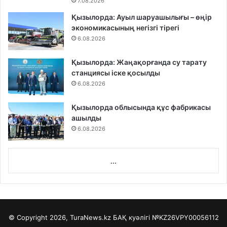
7.08.2026
Қызылорда: Ауыл шаруашылығы – өңір
экономикасының негізгі тірегі
6.08.2026
Қызылорда: Жаңақорғанда су тарату
станциясы іске қосылды
6.08.2026
Қызылорда облысында құс фабрикасы
ашылды
6.08.2026
...
© Copyright 2026, TuraNews.kz БАҚ куәлігі
№KZ26VPY00056112