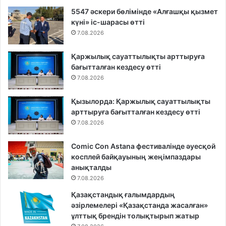
5547 әскери бөлімінде «Алғашқы қызмет
күні» іс-шарасы өтті
7.08.2026
Қаржылық сауаттылықты арттыруға
бағытталған кездесу өтті
7.08.2026
Қызылорда: Қаржылық сауаттылықты
арттыруға бағытталған кездесу өтті
7.08.2026
Comic Con Astana фестивалінде әуесқой
косплей байқауының жеңімпаздары
анықталды
7.08.2026
Қазақстандық ғалымдардың
әзірлемелері «Қазақстанда жасалған»
ұлттық брендін толықтырып жатыр