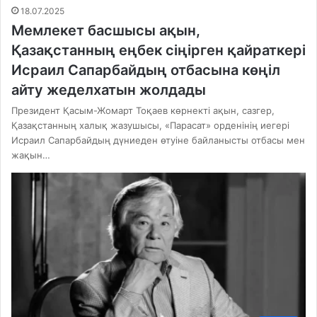
18.07.2025
Мемлекет басшысы ақын,
Қазақстанның еңбек сіңірген қайраткері
Исраил Сапарбайдың отбасына көңіл
айту жеделхатын жолдады
Президент Қасым-Жомарт Тоқаев көрнекті ақын, сазгер,
Қазақстанның халық жазушысы, «Парасат» орденінің иегері
Исраил Сапарбайдың дүниеден өтуіне байланысты отбасы мен
жақын…