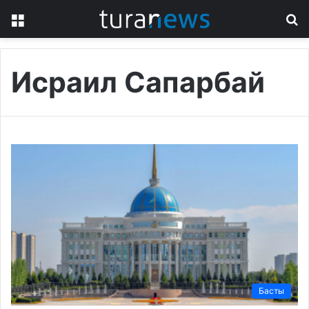
Menu
S
fo
Исраил Сапарбай
Басты