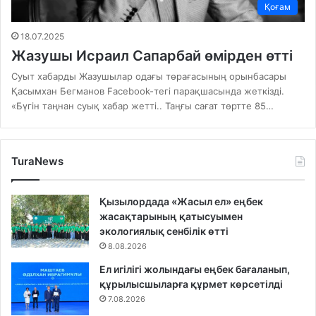
Қоғам
18.07.2025
Жазушы Исраил Сапарбай өмірден өтті
Суыт хабарды Жазушылар одағы төрағасының орынбасары
Қасымхан Бегманов Facebook-тегі парақшасында жеткізді.
«Бүгін таңнан суық хабар жетті.. Таңғы сағат төртте 85…
TuraNews
Қызылордада «Жасыл ел» еңбек
жасақтарының қатысуымен
экологиялық сенбілік өтті
8.08.2026
Ел игілігі жолындағы еңбек бағаланып,
құрылысшыларға құрмет көрсетілді
7.08.2026