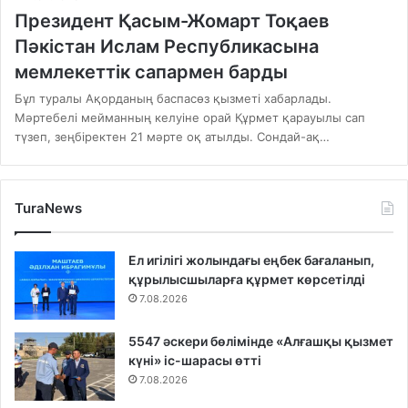
Президент Қасым-Жомарт Тоқаев
Пәкістан Ислам Республикасына
мемлекеттік сапармен барды
Бұл туралы Ақорданың баспасөз қызметі хабарлады.
Мәртебелі мейманның келуіне орай Құрмет қарауылы сап
түзеп, зеңбіректен 21 мәрте оқ атылды. Сондай-ақ…
TuraNews
Ел игілігі жолындағы еңбек бағаланып,
құрылысшыларға құрмет көрсетілді
7.08.2026
5547 әскери бөлімінде «Алғашқы қызмет
күні» іс-шарасы өтті
7.08.2026