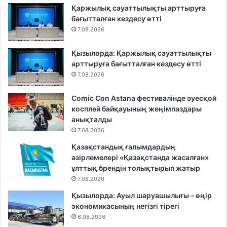
Қаржылық сауаттылықты арттыруға
бағытталған кездесу өтті
7.08.2026
Қызылорда: Қаржылық сауаттылықты
арттыруға бағытталған кездесу өтті
7.08.2026
Comic Con Astana фестивалінде әуесқой
косплей байқауының жеңімпаздары
анықталды
7.08.2026
Қазақстандық ғалымдардың
әзірлемелері «Қазақстанда жасалған»
ұлттық брендін толықтырып жатыр
7.08.2026
Қызылорда: Ауыл шаруашылығы – өңір
экономикасының негізгі тірегі
6.08.2026