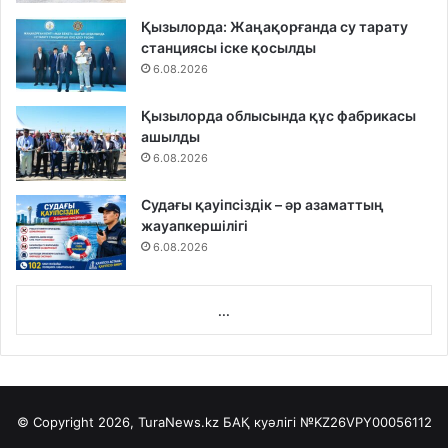
Қызылорда: Жаңақорғанда су тарату
станциясы іске қосылды
6.08.2026
Қызылорда облысында құс фабрикасы
ашылды
6.08.2026
Судағы қауіпсіздік – әр азаматтың
жауапкершілігі
6.08.2026
...
© Copyright 2026, TuraNews.kz БАҚ куәлігі
№KZ26VPY00056112