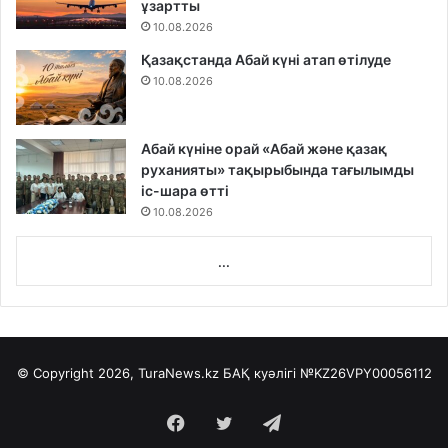
ұзартты
10.08.2026
Қазақстанда Абай күні атап өтілуде
10.08.2026
Абай күніне орай «Абай және қазақ
руханияты» тақырыбында тағылымды
іс-шара өтті
10.08.2026
...
© Copyright 2026, TuraNews.kz БАҚ куәлігі
№KZ26VPY00056112
Facebook
Twitter
Telegram