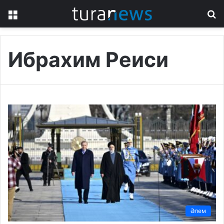
Menu
S
fo
Ибрахим Реиси
Әлем