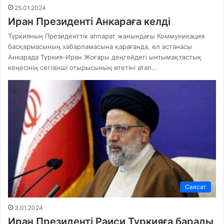
25.01.2024
Иран Президенті Анкараға келді
Түркияның Президенттік аппарат жанындағы Коммуникация
басқармасының хабарламасына қарағанда, ел астанасы
Анкарада Түркия-Иран Жоғары деңгейдегі ынтымақтастық
кеңесінің сегізінші отырысының өтетіні атап…
Саясат
3.01.2024
Иран Президенті Раиси Түркияға барады