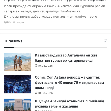
Иран президенті Ибрахим Раиси 4 қаңтар күні Түркияға ресми
сапармен келеді, деп хабарлайды TuraNews.kz.
Дипломатиялық хабар көздерінен алынған мәліметтерге
қарағанда,…
TuraNews
Қазақстандықтар Антальяға ең жиі
баратын туристер қатарына енді
10.08.2026
Comic Con Astana рекорд жаңартты:
фестивальге 40 елден 76 мыңнан астам
адам келді
10.08.2026
ШҚО-да Абай күні аталып өтіп, хакімнің
рухына тағзым жасалды