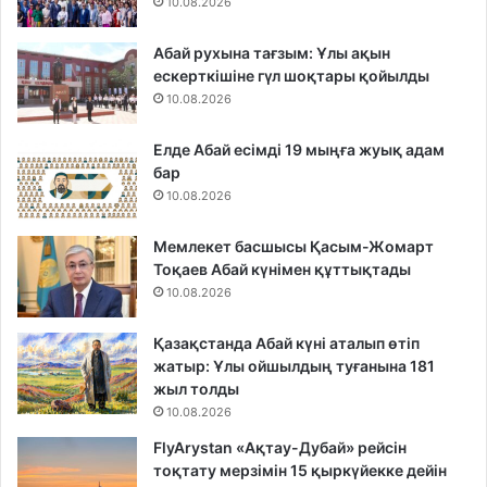
10.08.2026
Абай рухына тағзым: Ұлы ақын
ескерткішіне гүл шоқтары қойылды
10.08.2026
Елде Абай есімді 19 мыңға жуық адам
бар
10.08.2026
Мемлекет басшысы Қасым-Жомарт
Тоқаев Абай күнімен құттықтады
10.08.2026
Қазақстанда Абай күні аталып өтіп
жатыр: Ұлы ойшылдың туғанына 181
жыл толды
10.08.2026
FlyArystan «Ақтау-Дубай» рейсін
тоқтату мерзімін 15 қыркүйекке дейін