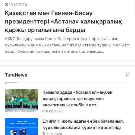
19.12.2024
Қазақстан мен Гвинея-Бисау
президенттері «Астана» халықаралық
қаржы орталығына барды
АХҚО басқарушысы Ренат Бектұров қаржы орталығының
құрылымы және қызметінің негізгі бағыттары туралы мәлімет
берді. Оның айтуынша, екі ел орталық алаңында…
TuraNews
Қызылордада «Жасыл ел» еңбек
жасақтарының қатысуымен
экологиялық сенбілік өтті
8.08.2026
Ел игілігі жолындағы еңбек бағаланып,
құрылысшыларға құрмет көрсетілді
7.08.2026