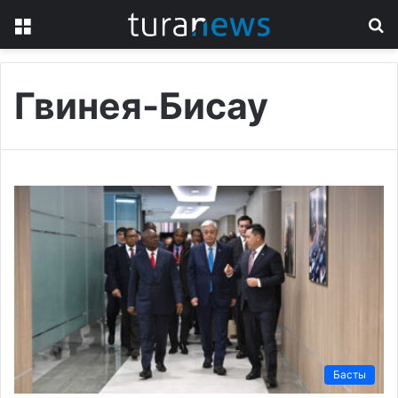
Menu
S
fo
Гвинея-Бисау
Басты