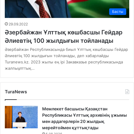
Басты
29.09.2022
Әзербайжан Ұлттық көшбасшы Гейдар
Әлиевтің 100 жылдығын тойланады
Әзербайжан Республикасында биыл Ұлттық көшбасшы Гейдар
Әлиевтің 100 жылдығын тойланады, деп хабарлайды
Turanews.kz. 2023 жылы ең ірі Закавказье республикасында
жалпыұлттық…
TuraNews
Мемлекет басшысы Қазақстан
Республикасы Ұлттық архивінің ұжымы
мен ардагерлерін 20 жылдық
мерейтоймен құттықтады