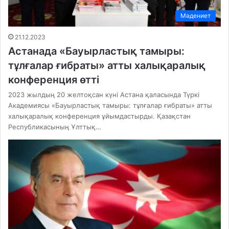
Мәдениет
21.12.2023
Астанада «Бауырластық тамыры:
тұлғалар ғибраты» атты халықаралық
конференция өтті
2023 жылдың 20 желтоқсан күні Астана қаласында Түркі
Академиясы «Бауырластық тамыры: тұлғалар ғибраты» атты
халықаралық конференция ұйымдастырды. Қазақстан
Республикасының Ұлттық…