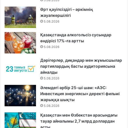
5.08.2026
Өрт қауіпсіздігі – әркімнің
жауапкершілігі
5.08.2026
Қазақстанда алкогольсіз сусындар
өндірісі 17%-ға артты
5.08.2026
Дәрігерлер, диқандар мен жұмысшылар
партиялардың басты аудиториясына
айналды
5.08.2026
Әлемдегі әрбір 25-ші шам: «АЭС:
Инвестиция энергиясы» деректі фильмі
жарыққа шықты
5.08.2026
Қазақстан мен Өзбекстан арасындағы
тауар айналымы 2,7 млрд доллардан
асты