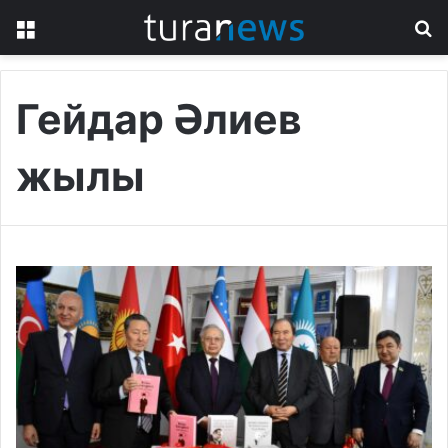
Menu
S
fo
Гейдар Әлиев
жылы