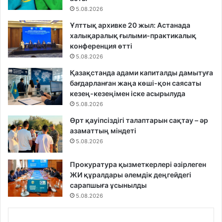
5.08.2026
Ұлттық архивке 20 жыл: Астанада
халықаралық ғылыми-практикалық
конференция өтті
5.08.2026
Қазақстанда адами капиталды дамытуға
бағдарланған жаңа көші-қон саясаты
кезең-кезеңімен іске асырылуда
5.08.2026
Өрт қауіпсіздігі талаптарын сақтау – әр
азаматтың міндеті
5.08.2026
Прокуратура қызметкерлері әзірлеген
ЖИ құралдары әлемдік деңгейдегі
сарапшыға ұсынылды
5.08.2026
...