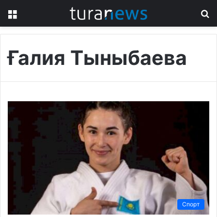
Menu
S
fo
Ғалия Тыныбаева
Спорт