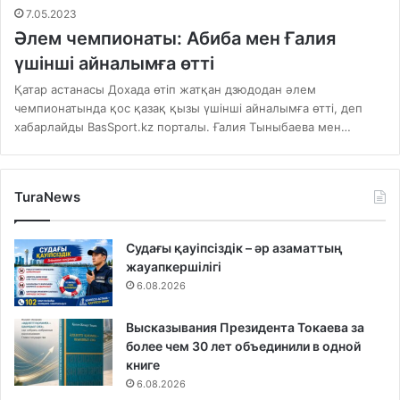
7.05.2023
Әлем чемпионаты: Абиба мен Ғалия
үшінші айналымға өтті
Қатар астанасы Дохада өтіп жатқан дзюдодан әлем
чемпионатында қос қазақ қызы үшінші айналымға өтті, деп
хабарлайды BasSport.kz порталы. Ғалия Тыныбаева мен…
TuraNews
Судағы қауіпсіздік – әр азаматтың
жауапкершілігі
6.08.2026
Высказывания Президента Токаева за
более чем 30 лет объединили в одной
книге
6.08.2026