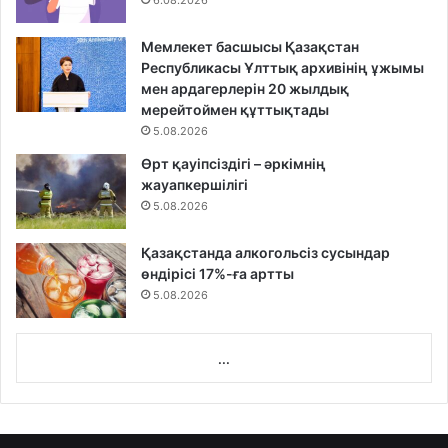
6.08.2026
Мемлекет басшысы Қазақстан
Республикасы Ұлттық архивінің ұжымы
мен ардагерлерін 20 жылдық
мерейтоймен құттықтады
5.08.2026
Өрт қауіпсіздігі – әркімнің
жауапкершілігі
5.08.2026
Қазақстанда алкогольсіз сусындар
өндірісі 17%-ға артты
5.08.2026
...