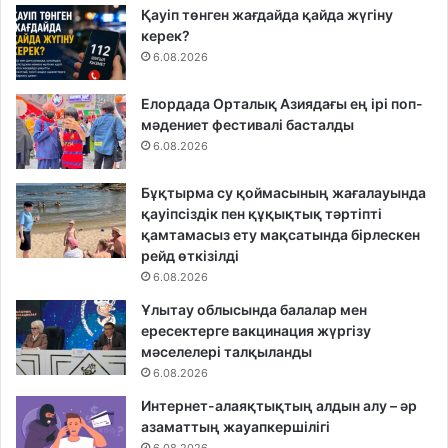
Қауіп төнген жағдайда қайда жүгіну
керек?
6.08.2026
Елордада Орталық Азиядағы ең ірі поп-
мәдениет фестивалі басталды
6.08.2026
Бұқтырма су қоймасының жағалауында
қауіпсіздік пен құқықтық тәртіпті
қамтамасыз ету мақсатында бірлескен
рейд өткізілді
6.08.2026
Ұлытау облысында балалар мен
ересектерге вакцинация жүргізу
мәселелері талқыланды
6.08.2026
Интернет-алаяқтықтың алдын алу – әр
азаматтың жауапкершілігі