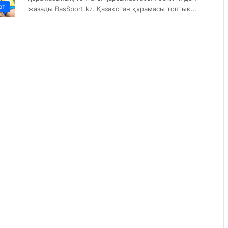
рт
жазады BasSport.kz. Қазақстан құрамасы топтық…