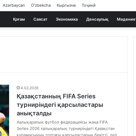
Azərbaycan
Oʻzbekcha
Кыргызча
Тоҷикӣ
Қоғам
Саясат
Экономика
Денсаулық
Мәдение
4.02.2026
Қазақстанның FIFA Series
турниріндегі қарсыластары
анықталды
Халықаралық футбол федерациясы жаңа FIFA
Series 2026 халықаралық турниріндегі Қазақстан
құрамасының топтағы қарсыластарын бекітті, деп