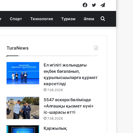
Facebook
Twitter
Telegram
Search
т
Спорт
Технология
Туризм
Әлем
for
TuraNews
Ел игілігі жолындағы
еңбек бағаланып,
құрылысшыларға құрмет
көрсетілді
7.08.2026
5547 әскери бөлімінде
«Алғашқы қызмет күні»
іс-шарасы өтті
7.08.2026
Қаржылық