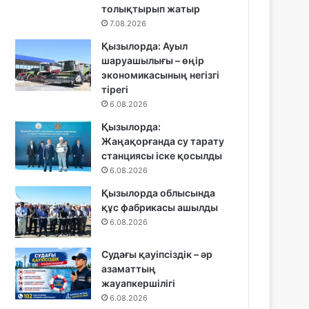
толықтырып жатыр
7.08.2026
Қызылорда: Ауыл
шаруашылығы – өңір
экономикасының негізгі
тірегі
6.08.2026
Қызылорда:
Жаңақорғанда су тарату
станциясы іске қосылды
6.08.2026
Қызылорда облысында
құс фабрикасы ашылды
6.08.2026
Судағы қауіпсіздік – әр
азаматтың
жауапкершілігі
6.08.2026