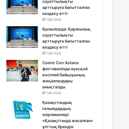
сауаттылықты
арттыруға бағытталған
кездесу өтті
7.08.2026
Қызылорда: Қаржылық
сауаттылықты
арттыруға бағытталған
кездесу өтті
7.08.2026
Comic Con Astana
фестивалінде әуесқой
косплей байқауының
жеңімпаздары
анықталды
7.08.2026
Қазақстандық
ғалымдардың
әзірлемелері
«Қазақстанда жасалған»
ұлттық брендін