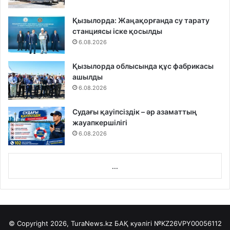
Қызылорда: Жаңақорғанда су тарату
станциясы іске қосылды
6.08.2026
Қызылорда облысында құс фабрикасы
ашылды
6.08.2026
Судағы қауіпсіздік – әр азаматтың
жауапкершілігі
6.08.2026
...
© Copyright 2026, TuraNews.kz БАҚ куәлігі
№KZ26VPY00056112