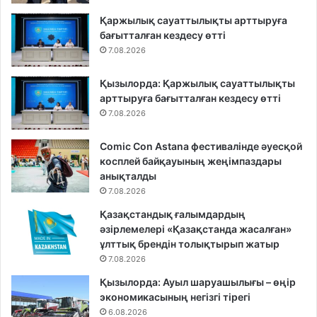
Қаржылық сауаттылықты арттыруға
бағытталған кездесу өтті
7.08.2026
Қызылорда: Қаржылық сауаттылықты
арттыруға бағытталған кездесу өтті
7.08.2026
Comic Con Astana фестивалінде әуесқой
косплей байқауының жеңімпаздары
анықталды
7.08.2026
Қазақстандық ғалымдардың
әзірлемелері «Қазақстанда жасалған»
ұлттық брендін толықтырып жатыр
7.08.2026
Қызылорда: Ауыл шаруашылығы – өңір
экономикасының негізгі тірегі
6.08.2026