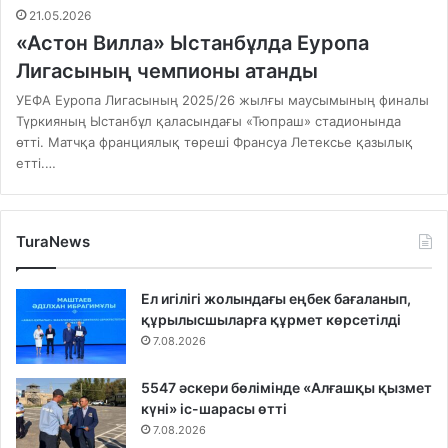
21.05.2026
«Астон Вилла» Ыстанбұлда Еуропа
Лигасының чемпионы атанды
УЕФА Еуропа Лигасының 2025/26 жылғы маусымының финалы
Түркияның Ыстанбұл қаласындағы «Тюпраш» стадионында
өтті. Матчқа франциялық төреші Франсуа Летексье қазылық
етті.…
TuraNews
Ел игілігі жолындағы еңбек бағаланып,
құрылысшыларға құрмет көрсетілді
7.08.2026
5547 әскери бөлімінде «Алғашқы қызмет
күні» іс-шарасы өтті
7.08.2026