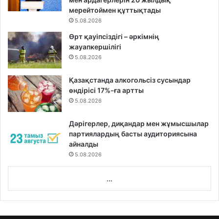
мерейтоймен құттықтады
5.08.2026
Өрт қауіпсіздігі – әркімнің
жауапкершілігі
5.08.2026
Қазақстанда алкогольсіз сусындар
өндірісі 17%-ға артты
5.08.2026
Дәрігерлер, диқандар мен жұмысшылар
партиялардың басты аудиториясына
айналды
5.08.2026
...