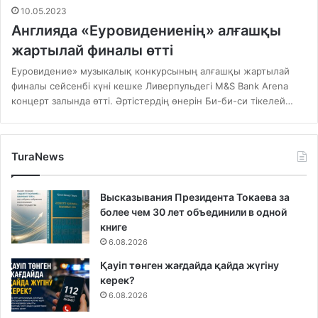
10.05.2023
Англияда «Еуровидениенің» алғашқы
жартылай финалы өтті
Еуровидение» музыкалық конкурсының алғашқы жартылай
финалы сейсенбі күні кешке Ливерпульдегі M&S Bank Arena
концерт залында өтті. Әртістердің өнерін Би-би-си тікелей…
TuraNews
Высказывания Президента Токаева за
более чем 30 лет объединили в одной
книге
6.08.2026
Қауіп төнген жағдайда қайда жүгіну
керек?
6.08.2026