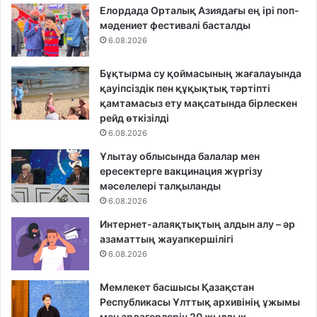
Елордада Орталық Азиядағы ең ірі поп-
мәдениет фестивалі басталды
6.08.2026
Бұқтырма су қоймасының жағалауында
қауіпсіздік пен құқықтық тәртіпті
қамтамасыз ету мақсатында бірлескен
рейд өткізілді
6.08.2026
Ұлытау облысында балалар мен
ересектерге вакцинация жүргізу
мәселелері талқыланды
6.08.2026
Интернет-алаяқтықтың алдын алу – әр
азаматтың жауапкершілігі
6.08.2026
Мемлекет басшысы Қазақстан
Республикасы Ұлттық архивінің ұжымы
мен ардагерлерін 20 жылдық