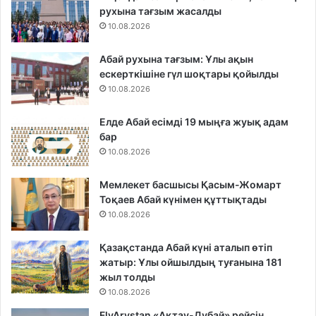
рухына тағзым жасалды
10.08.2026
Абай рухына тағзым: Ұлы ақын
ескерткішіне гүл шоқтары қойылды
10.08.2026
Елде Абай есімді 19 мыңға жуық адам
бар
10.08.2026
Мемлекет басшысы Қасым-Жомарт
Тоқаев Абай күнімен құттықтады
10.08.2026
Қазақстанда Абай күні аталып өтіп
жатыр: Ұлы ойшылдың туғанына 181
жыл толды
10.08.2026
FlyArystan «Ақтау-Дубай» рейсін