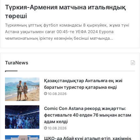
Түркия-Армения матчына итальяндық
төреші
Түркияның ұлттық футбол командасы 8 қыркүйек, жұма түні
Астана уақытымен сағат 00:45-те УЕФА 2024 Еуропа
чемпионатының іріктеу кезеңінің бесінші матчында…
TuraNews
Қазақстандықтар Антальяға ең жиі
баратын туристер қатарына енді
10.08.2026
Comic Con Astana рекорд жаңартты:
фестивальге 40 елден 76 мыңнан астам
адам келді
10.08.2026
ШҚО-да Абай күні аталып өтіп, хакімнің