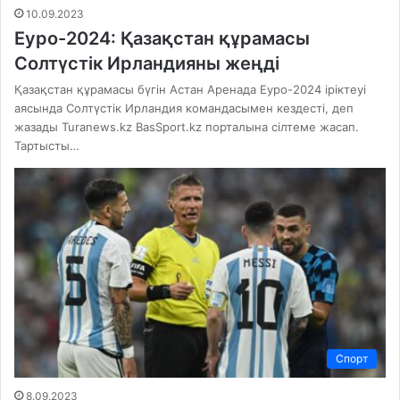
10.09.2023
Еуро-2024: Қазақстан құрамасы
Солтүстік Ирландияны жеңді
Қазақстан құрамасы бүгін Астан Аренада Еуро-2024 іріктеуі
аясында Солтүстік Ирландия командасымен кездесті, деп
жазады Turanews.kz BasSport.kz порталына сілтеме жасап.
Тартысты…
Спорт
8.09.2023