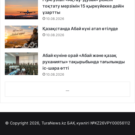
тоқтату мерзімін 15 қыркүйекке дейін
ұзартты
10.08.2026
Қазақстанда Абай күні атап өтілуде
10.08.2026
Абай күніне орай «Абай және қазақ
руханияты» тақырыбында тағылымды
іс-шара өтті
10.08.2026
...
© Copyright 2026, TuraNews.kz БАҚ куәлігі
№KZ26VPY00056112