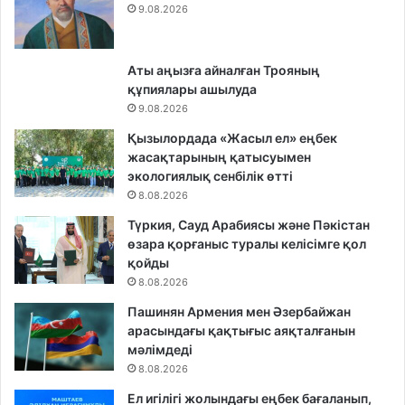
9.08.2026
Аты аңызға айналған Трояның
құпиялары ашылуда
9.08.2026
Қызылордада «Жасыл ел» еңбек
жасақтарының қатысуымен
экологиялық сенбілік өтті
8.08.2026
Түркия, Сауд Арабиясы және Пәкістан
өзара қорғаныс туралы келісімге қол
қойды
8.08.2026
Пашинян Армения мен Әзербайжан
арасындағы қақтығыс аяқталғанын
мәлімдеді
8.08.2026
Ел игілігі жолындағы еңбек бағаланып,