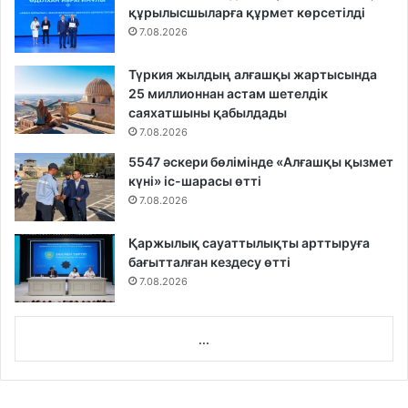
құрылысшыларға құрмет көрсетілді
7.08.2026
Түркия жылдың алғашқы жартысында
25 миллионнан астам шетелдік
саяхатшыны қабылдады
7.08.2026
5547 әскери бөлімінде «Алғашқы қызмет
күні» іс-шарасы өтті
7.08.2026
Қаржылық сауаттылықты арттыруға
бағытталған кездесу өтті
7.08.2026
...