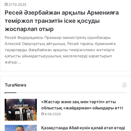
27.10.2025
Ресей Әзербайжан арқылы Арменияға
теміржол транзитін іске қосуды
жоспарлап отыр
Ресей Федерациясы Премьер-министрінің орынбасары
Алексей Оверчуктың айтуынша, Ресей тарапы Арменияға
тауарларды Әзербайжан арқылы теміржолмен жеткізуге
қатысты ұйымдастырушылық мәселелерді қарастырып
жатыр.…
TuraNews
«Жастар және заң мен тәртіп» атты
облыстық «жайдарман» ойындары өтті
9.08.2026
Қазақстанда Абай күнін қалай атап өтеді