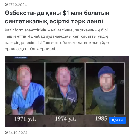
17.10.2024
Өзбекстанда құны $1 млн болатын
синтетикалық есірткі тәркіленді
Kazinform агенттігінің мәліметінше, зертхананың бірі
Ташкенттің Яшнабад ауданындағы көп қабатты үйдің
пәтерінде, екіншісі Ташкент облысындағы жеке үйде
орналасқан. Ол жерлерді…
Қоғам
14.10.2024