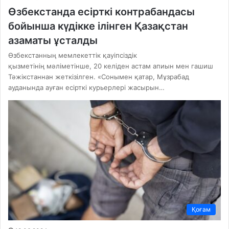
Өзбекстанда есірткі контрабандасы
бойынша күдікке ілінген Қазақстан
азаматы ұсталды
Өзбекстанның мемлекеттік қауіпсіздік
қызметінің мәліметінше, 20 келіден астам апиын мен гашиш
Тәжікстаннан жеткізілген. «Сонымен қатар, Мұзрабад
ауданында ауған есірткі курьерлері жасырын…
Қоғам