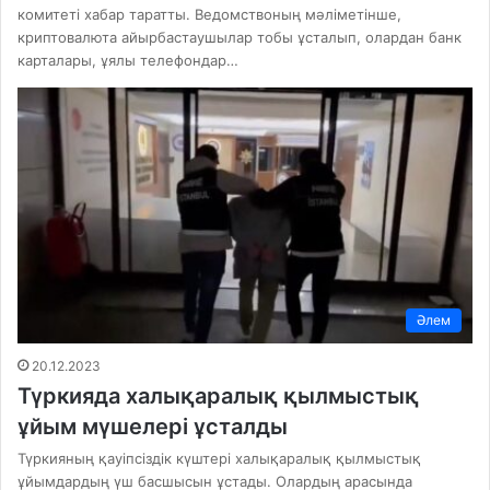
комитеті хабар таратты. Ведомствоның мәліметінше,
криптовалюта айырбастаушылар тобы ұсталып, олардан банк
карталары, ұялы телефондар…
Әлем
20.12.2023
Түркияда халықаралық қылмыстық
ұйым мүшелері ұсталды
Түркияның қауіпсіздік күштері халықаралық қылмыстық
ұйымдардың үш басшысын ұстады. Олардың арасында