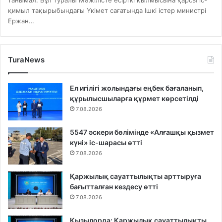
танымал. Бұл туралы Мәжілісте есірткі қылмысына қарсы іс-
қимыл тақырыбындағы Үкімет сағатында Ішкі істер министрі
Ержан…
TuraNews
Ел игілігі жолындағы еңбек бағаланып,
құрылысшыларға құрмет көрсетілді
7.08.2026
5547 әскери бөлімінде «Алғашқы қызмет
күні» іс-шарасы өтті
7.08.2026
Қаржылық сауаттылықты арттыруға
бағытталған кездесу өтті
7.08.2026
Қызылорда: Қаржылық сауаттылықты