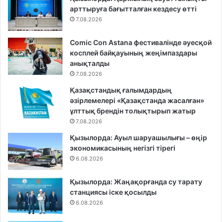
арттыруға бағытталған кездесу өтті
7.08.2026
Comic Con Astana фестивалінде әуесқой
косплей байқауының жеңімпаздары
анықталды
7.08.2026
Қазақстандық ғалымдардың
әзірлемелері «Қазақстанда жасалған»
ұлттық брендін толықтырып жатыр
7.08.2026
Қызылорда: Ауыл шаруашылығы – өңір
экономикасының негізгі тірегі
6.08.2026
Қызылорда: Жаңақорғанда су тарату
станциясы іске қосылды
6.08.2026