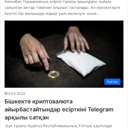
Каннабис Германияның есірткі туралы заңындағы тыйым
салынған заттар тізімінен алынып тасталады. Ал ересектерге
белгілі бір мөлшерде өздері үшін иеленуге және…
Қоғам
6.03.2024
Бішкекте криптовалюта
айырбастайтындар есірткіні Telegram
арқылы сатқан
Бұл туралы Қырғыз Республикасының Ұлттық қауіпсіздік