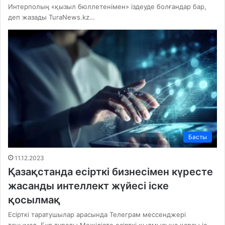
Интерполың «қызыл бюллетенімен» іздеуде болғандар бар,
деп жазады TuraNews.kz…
Басты
11.12.2023
Қазақстанда есірткі бизнесімен күресте
жасанды интеллект жүйесі іске
қосылмақ
Есірткі таратушылар арасында Телеграм мессенджері