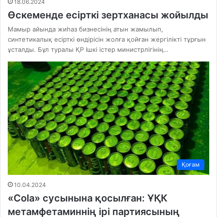
18.06.2024
Өскеменде есірткі зертханасы жойылды
Мамыр айында жиһаз бизнесінің атын жамылып,
синтетикалық есірткі өндірісін жолға қойған жергілікті тұрғын
ұсталды. Бұл туралы ҚР Ішкі істер министрлігінің…
Қоғам
10.04.2024
«Cola» сусынына қосылған: ҰҚК
метамфетаминнің ірі партиясының