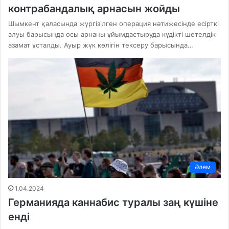
контрабандалық арнасын жойды
Шымкент қаласында жүргізілген операция нәтижесінде есірткі
алуы барысында осы арнаны ұйымдастыруда күдікті шетелдік
азамат ұсталды. Ауыр жүк көлігін тексеру барысында…
Әлем
1.04.2024
Германияда каннабис туралы заң күшіне
енді