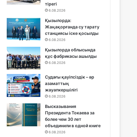
тірегі
6.08.2026
Қызылорда:
Жаңақорғанда су тарату
станциясы іске қосылды
6.08.2026
Қызылорда облысында
құс фабрикасы ашылды
6.08.2026
Судағы қауіпсіздік – әр
азаматтың
жауапкершілігі
6.08.2026
Высказывания
Президента Токаева за
более чем 30 лет
объединили в одной книге
6.08.2026