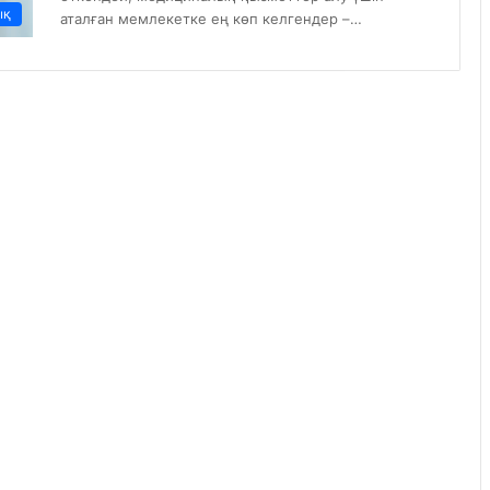
ық
аталған мемлекетке ең көп келгендер –…