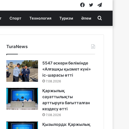
Facebook
Twitter
Telegram
Search
т
Спорт
Технология
Туризм
Әлем
for
TuraNews
5547 әскери бөлімінде
«Алғашқы қызмет күні»
іс-шарасы өтті
7.08.2026
Қаржылық
сауаттылықты
арттыруға бағытталған
кездесу өтті
7.08.2026
Қызылорда: Қаржылық