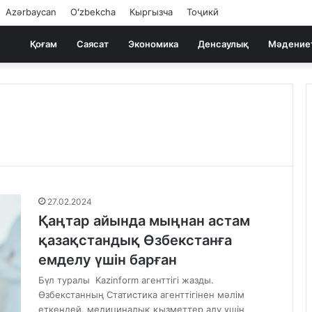
Azərbaycan
Oʻzbekcha
Кыргызча
Тоҷикӣ
Қоғам
Саясат
Экономика
Денсаулық
Мәдение
27.02.2024
Қаңтар айында мыңнан астам
қазақстандық Өзбекстанға
емделу үшін барған
Бүл туралы Kazinform агенттігі жазды.
Өзбекстанның Статистика агенттігінен мәлім
еткендей, медициналық қызметтер алу үшін