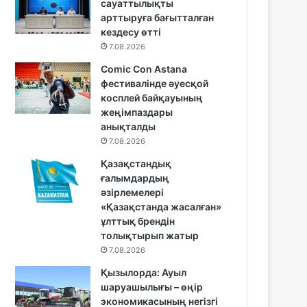
сауаттылықты
арттыруға бағытталған
кездесу өтті
7.08.2026
Comic Con Astana
фестивалінде әуесқой
косплей байқауының
жеңімпаздары
анықталды
7.08.2026
Қазақстандық
ғалымдардың
әзірлемелері
«Қазақстанда жасалған»
ұлттық брендін
толықтырып жатыр
7.08.2026
Қызылорда: Ауыл
шаруашылығы – өңір
экономикасының негізгі