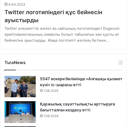
4.04.2023
Twitter логотипіндегі құс бейнесін
ауыстырды
Twitter әлеуметтік желісі өз сайтының логотипіндегі Dogecoin
криптовалютасының символы болып табылатын көк құсты ит
бейнесіне ауыстырды. Жаңа логотипті желінің бетінен…
TuraNews
5547 әскери бөлімінде «Алғашқы қызмет
күні» іс-шарасы өтті
7.08.2026
Қаржылық сауаттылықты арттыруға
бағытталған кездесу өтті
7.08.2026