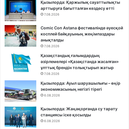
Қызылорда: Қаржылық сауаттылықты
арттыруға бағытталған кездесу өтті
7.08.2026
Comic Con Astana фестивалінде әуесқой
косплей байқауының жеңімпаздары
анықталды
7.08.2026
Қазақстандық ғалымдардың
әзірлемелері «Қазақстанда жасалған»
ұлттық брендін толықтырып жатыр
7.08.2026
Қызылорда: Ауыл шаруашылығы – өңір
экономикасының негізгі тірегі
6.08.2026
Қызылорда: Жаңақорғанда су тарату
станциясы іске қосылды
6.08.2026