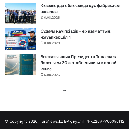
Қызылорда облысында құс фабрикасы
ашылды
6.08.2026
Судағы қауіпсіздік – әр азаматтың
жауапкершілігі
6.08.2026
Высказывания Президента Токаева за
более чем 30 лет объединили в одной
книге
6.08.2026
...
© Copyright 2026, TuraNews.kz БАҚ куәлігі
№KZ26VPY00056112