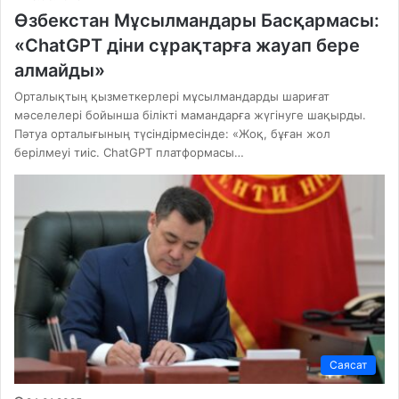
Өзбекстан Мұсылмандары Басқармасы:
«ChatGPT діни сұрақтарға жауап бере
алмайды»
Орталықтың қызметкерлері мұсылмандарды шариғат
мәселелері бойынша білікті мамандарға жүгінуге шақырды.
Пәтуа орталығының түсіндірмесінде: «Жоқ, бұған жол
берілмеуі тиіс. ChatGPT платформасы…
Саясат