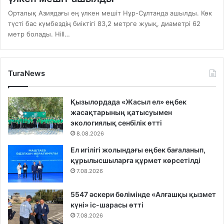
Орталық Азиядағы ең үлкен мешіт Нұр-Сұлтанда ашылды. Көк
түсті бас күмбездің биіктігі 83,2 метрге жуық, диаметрі 62
метр болады. Hill…
TuraNews
Қызылордада «Жасыл ел» еңбек
жасақтарының қатысуымен
экологиялық сенбілік өтті
8.08.2026
Ел игілігі жолындағы еңбек бағаланып,
құрылысшыларға құрмет көрсетілді
7.08.2026
5547 әскери бөлімінде «Алғашқы қызмет
күні» іс-шарасы өтті
7.08.2026