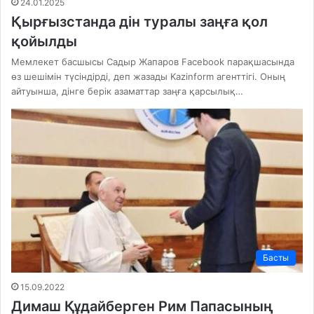
24.01.2025
Қырғызстанда дін туралы заңға қол
қойылды
Мемлекет басшысы Садыр Жапаров Facebook парақшасында
өз шешімін түсіндірді, деп жазады Kazinform агенттігі. Оның
айтуынша, дінге берік азаматтар заңға қарсылық…
Басты
15.09.2022
Димаш Құдайберген Рим Папасының