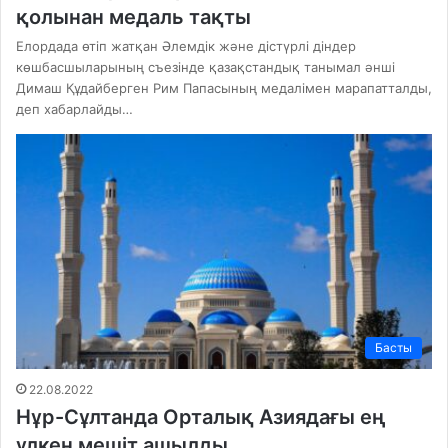
қолынан медаль тақты
Елордада өтіп жатқан Әлемдік және дістүрлі діндер
көшбасшыларының съезінде қазақстандық танымал әнші
Димаш Құдайберген Рим Папасының медалімен марапатталды,
деп хабарлайды…
Басты
22.08.2022
Нұр-Сұлтанда Орталық Азиядағы ең
үлкен мешіт ашылды