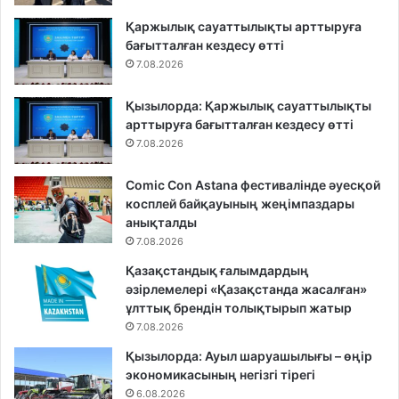
Қаржылық сауаттылықты арттыруға
бағытталған кездесу өтті
7.08.2026
Қызылорда: Қаржылық сауаттылықты
арттыруға бағытталған кездесу өтті
7.08.2026
Comic Con Astana фестивалінде әуесқой
косплей байқауының жеңімпаздары
анықталды
7.08.2026
Қазақстандық ғалымдардың
әзірлемелері «Қазақстанда жасалған»
ұлттық брендін толықтырып жатыр
7.08.2026
Қызылорда: Ауыл шаруашылығы – өңір
экономикасының негізгі тірегі
6.08.2026