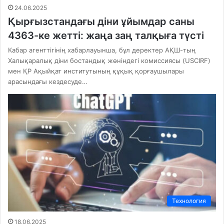
24.06.2025
Қырғызстандағы діни ұйымдар саны
4363-ке жетті: жаңа заң талқыға түсті
Кабар агенттігінің хабарлауынша, бұл деректер АҚШ-тың
Халықаралық діни бостандық жөніндегі комиссиясы (USCIRF)
мен ҚР Ақыйқат институтының құқық қорғаушылары
арасындағы кездесуде…
Технология
18.06.2025