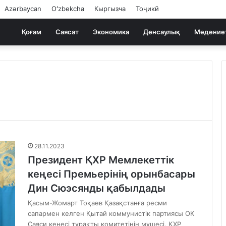
Azərbaycan
Oʻzbekcha
Кыргызча
Тоҷикӣ
Қоғам
Саясат
Экономика
Денсаулық
Мәдение
28.11.2023
Президент ҚХР Мемлекеттік
кеңесі Премьерінің орынбасары
Дин Сюэсянды қабылдады
Қасым-Жомарт Тоқаев Қазақстанға ресми
сапармен келген Қытай коммунистік партиясы ОК
Саяси кеңесі тұрақты комитетінің мүшесі, ҚХР