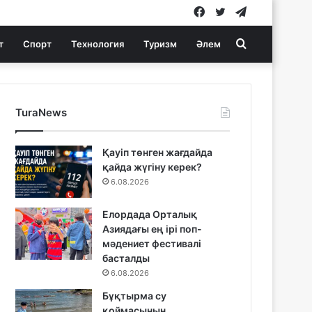
Facebook
Twitter
Telegram
Search
т
Спорт
Технология
Туризм
Әлем
for
TuraNews
Қауіп төнген жағдайда
қайда жүгіну керек?
6.08.2026
Елордада Орталық
Азиядағы ең ірі поп-
мәдениет фестивалі
басталды
6.08.2026
Бұқтырма су
қоймасының