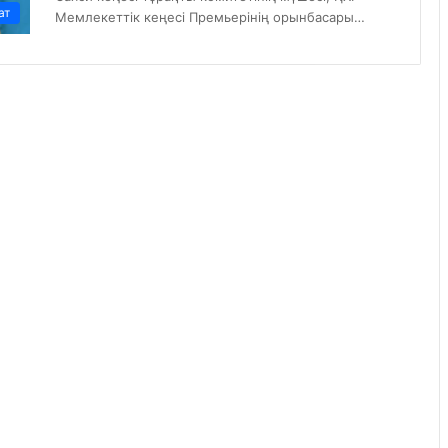
ат
Мемлекеттік кеңесі Премьерінің орынбасары…