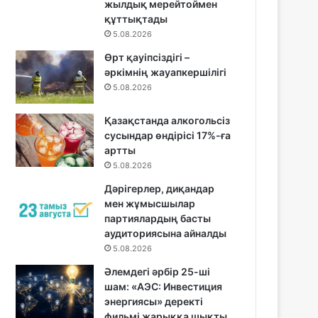
жылдық мерейтоймен
құттықтады
5.08.2026
Өрт қауіпсіздігі –
әркімнің жауапкершілігі
5.08.2026
Қазақстанда алкогольсіз
сусындар өндірісі 17%-ға
артты
5.08.2026
Дәрігерлер, диқандар
мен жұмысшылар
партиялардың басты
аудиториясына айналды
5.08.2026
Әлемдегі әрбір 25-ші
шам: «АЭС: Инвестиция
энергиясы» деректі
фильмі жарыққа шықты