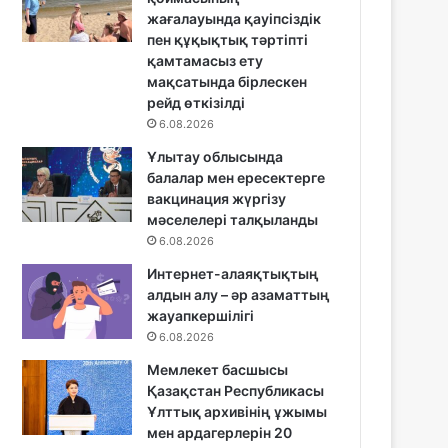
жағалауында қауіпсіздік
пен құқықтық тәртіпті
қамтамасыз ету
мақсатында бірлескен
рейд өткізілді
6.08.2026
Ұлытау облысында
балалар мен ересектерге
вакцинация жүргізу
мәселелері талқыланды
6.08.2026
Интернет-алаяқтықтың
алдын алу – әр азаматтың
жауапкершілігі
6.08.2026
Мемлекет басшысы
Қазақстан Республикасы
Ұлттық архивінің ұжымы
мен ардагерлерін 20