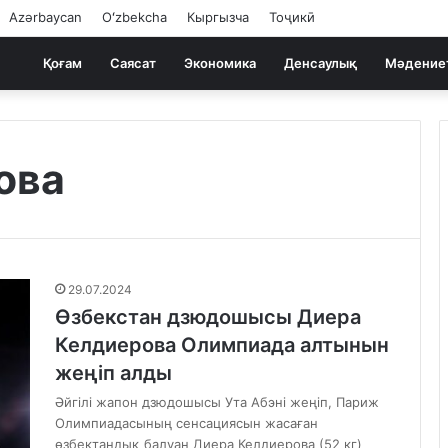
Azərbaycan
Oʻzbekcha
Кыргызча
Тоҷикӣ
Қоғам
Саясат
Экономика
Денсаулық
Мәдение
ова
29.07.2024
Өзбекстан дзюдошысы Диера
Келдиерова Олимпиада алтынын
жеңіп алды
Әйгілі жапон дзюдошысы Ута Абэні жеңіп, Париж
Олимпиадасының сенсациясын жасаған
өзбектандық балуан Диера Келдиерова (52 кг)