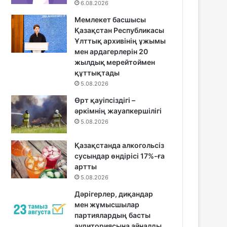
6.08.2026
Мемлекет басшысы
Қазақстан Республикасы
Ұлттық архивінің ұжымы
мен ардагерлерін 20
жылдық мерейтоймен
құттықтады
5.08.2026
Өрт қауіпсіздігі –
әркімнің жауапкершілігі
5.08.2026
Қазақстанда алкогольсіз
сусындар өндірісі 17%-ға
артты
5.08.2026
Дәрігерлер, диқандар
мен жұмысшылар
партиялардың басты
аудиториясына айналды