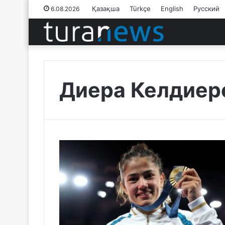
Қазақша
Türkçe
English
Русский
6.08.2026
Диера Келдиер