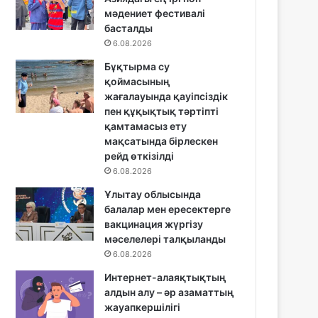
мәдениет фестивалі
басталды
6.08.2026
Бұқтырма су
қоймасының
жағалауында қауіпсіздік
пен құқықтық тәртіпті
қамтамасыз ету
мақсатында бірлескен
рейд өткізілді
6.08.2026
Ұлытау облысында
балалар мен ересектерге
вакцинация жүргізу
мәселелері талқыланды
6.08.2026
Интернет-алаяқтықтың
алдын алу – әр азаматтың
жауапкершілігі