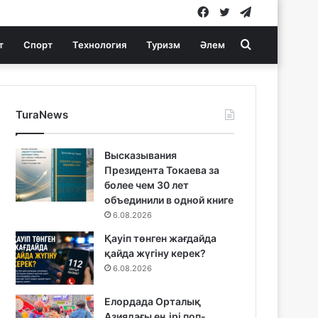
Facebook
Twitter
Telegram
Search
т
Спорт
Технология
Туризм
Әлем
for
TuraNews
Высказывания
Президента Токаева за
более чем 30 лет
объединили в одной книге
6.08.2026
Қауіп төнген жағдайда
қайда жүгіну керек?
6.08.2026
Елордада Орталық
Азиядағы ең ірі поп-