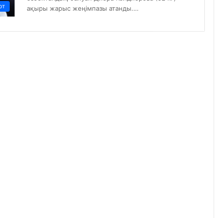
рт
ақыры жарыс жеңімпазы атанды.…