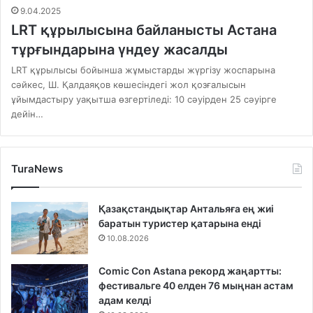
9.04.2025
LRT құрылысына байланысты Астана
тұрғындарына үндеу жасалды
LRT құрылысы бойынша жұмыстарды жүргізу жоспарына
сәйкес, Ш. Қалдаяқов көшесіндегі жол қозғалысын
ұйымдастыру уақытша өзгертіледі: 10 сәуірден 25 сәуірге
дейін…
TuraNews
Қазақстандықтар Антальяға ең жиі
баратын туристер қатарына енді
10.08.2026
Comic Con Astana рекорд жаңартты:
фестивальге 40 елден 76 мыңнан астам
адам келді