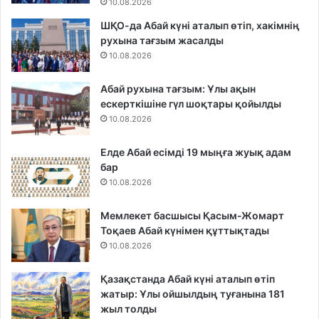
10.08.2026
ШҚО-да Абай күні аталып өтіп, хакімнің
рухына тағзым жасалды
10.08.2026
Абай рухына тағзым: Ұлы ақын
ескерткішіне гүл шоқтары қойылды
10.08.2026
Елде Абай есімді 19 мыңға жуық адам
бар
10.08.2026
Мемлекет басшысы Қасым-Жомарт
Тоқаев Абай күнімен құттықтады
10.08.2026
Қазақстанда Абай күні аталып өтіп
жатыр: Ұлы ойшылдың туғанына 181
жыл толды