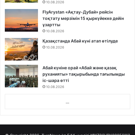
10.08.2026
FlyArystan «Ақтау-Дубай» рейсін
тоқтату мерзімін 15 қыркүйекке дейін
ұзартты
10.08.2026
Қазақстанда Абай күні атап өтілуде
10.08.2026
Абай күніне орай «Абай және қазақ
руханияты» тақырыбында тағылымды
іс-шара өтті
10.08.2026
...