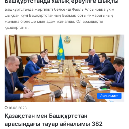
Башқұртстанда халық ереуілге шықты
Башқұртстанда жергілікті белсенді Фаиль Алсыновқа үкім
шыққан күні Башқұртстанның Баймақ соты ғимаратының
жанына бірнеше мың адам жиналды. Ол араздықты
қоздырғаны…
Экономика
16.08.2023
Қазақстан мен Башқұртстан
арасындағы тауар айналымы 382