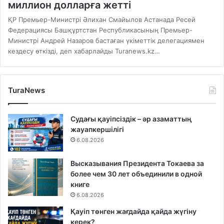
миллион долларға жетті
ҚР Премьер-Министрі Әлихан Смайылов Астанада Ресей
Федерациясы Башқұртстан Республикасының Премьер-
Министрі Андрей Назаров бастаған үкіметтік делегациямен
кездесу өткізді, деп хабарлайды Turanews.kz…
TuraNews
Судағы қауіпсіздік – әр азаматтың
жауапкершілігі
6.08.2026
Высказывания Президента Токаева за
более чем 30 лет объединили в одной
книге
6.08.2026
Қауіп төнген жағдайда қайда жүгіну
керек?