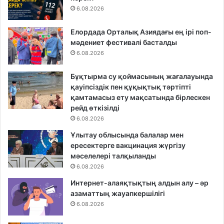
6.08.2026
Елордада Орталық Азиядағы ең ірі поп-
мәдениет фестивалі басталды
6.08.2026
Бұқтырма су қоймасының жағалауында
қауіпсіздік пен құқықтық тәртіпті
қамтамасыз ету мақсатында бірлескен
рейд өткізілді
6.08.2026
Ұлытау облысында балалар мен
ересектерге вакцинация жүргізу
мәселелері талқыланды
6.08.2026
Интернет-алаяқтықтың алдын алу – әр
азаматтың жауапкершілігі
6.08.2026