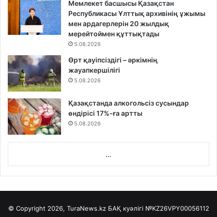
Мемлекет басшысы Қазақстан
Республикасы Ұлттық архивінің ұжымы
мен ардагерлерін 20 жылдық
мерейтоймен құттықтады
5.08.2026
Өрт қауіпсіздігі – әркімнің
жауапкершілігі
5.08.2026
Қазақстанда алкогольсіз сусындар
өндірісі 17%-ға артты
5.08.2026
...
© Copyright 2026, TuraNews.kz БАҚ куәлігі
№KZ26VPY00056112