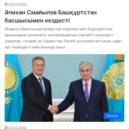
25.01.2024
Әлихан Смайылов Башқұртстан
басшысымен кездесті
Кездесу барысында Қазақстан өңірлері мен Башқұртстан
арасындағы өнеркәсіп кооперациясын нығайту жөніндегі
шаралар, сондай-ақ Қазақстан-Ресей ынтымақтастығын одан
әрі тереңдету мақсатында ауыл…
Саясат
22.01.2024