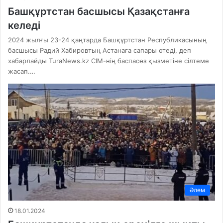
Башқұртстан басшысы Қазақстанға
келеді
2024 жылғы 23-24 қаңтарда Башқұртстан Республикасының
басшысы Радий Хабировтың Астанаға сапары өтеді, деп
хабарлайды TuraNews.kz СІМ-нің баспасөз қызметіне сілтеме
жасап.…
Әлем
18.01.2024