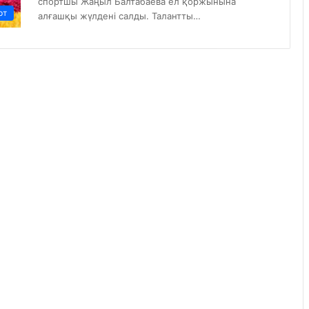
спортшы Жаңыл Балтабаева ел қоржынына
рт
алғашқы жүлдені салды. Талантты…