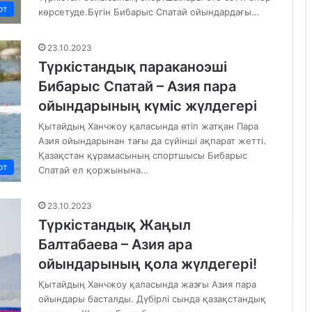
рт
көрсетуде.Бүгін Бибарыс Спатай ойындардағы…
23.10.2023
Түркістандық параканоэші
Бибарыс Спатай – Азия пара
ойындарының күміс жүлдегері
Қытайдың Ханчжоу қаласында өтіп жатқан Пара
Азия ойындарынан тағы да сүйінші ақпарат жетті.
Қазақстан құрамасының спортшысы Бибарыс
рт
Спатай ел қоржынына…
23.10.2023
Түркістандық Жаңыл
Балтабаева – Азия ара
ойындарының қола жүлдегері!
Қытайдың Ханчжоу қаласында жазғы Азия пара
ойындары басталды. Дүбірлі сында қазақстандық