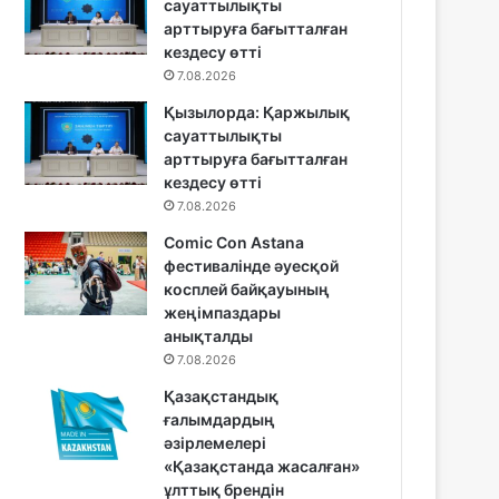
сауаттылықты
арттыруға бағытталған
кездесу өтті
7.08.2026
Қызылорда: Қаржылық
сауаттылықты
арттыруға бағытталған
кездесу өтті
7.08.2026
Comic Con Astana
фестивалінде әуесқой
косплей байқауының
жеңімпаздары
анықталды
7.08.2026
Қазақстандық
ғалымдардың
әзірлемелері
«Қазақстанда жасалған»
ұлттық брендін