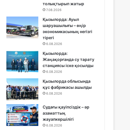
толықтырып жатыр
7.08.2026
Қызылорда: Ауыл
шаруашылығы – өңір
экономикасының негізгі
тірегі
6.08.2026
Қызылорда:
Жаңақорғанда су тарату
станциясы іске қосылды
6.08.2026
Қызылорда облысында
құс фабрикасы ашылды
6.08.2026
Судағы қауіпсіздік – әр
азаматтың
жауапкершілігі
6.08.2026