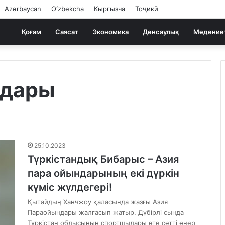
Azərbaycan
Oʻzbekcha
Кыргызча
Тоҷикӣ
Қоғам
Саясат
Экономика
Денсаулық
Мәдение
ндары
25.10.2023
Түркістандық Бибарыс – Азия
пара ойындарының екі дүркін
күміс жүлдегері!
Қытайдың Ханчжоу қаласында жазғы Азия
Параойындары жалғасып жатыр. Дүбірлі сында
Түркістан облысының спортшылары өте сәтті өнер