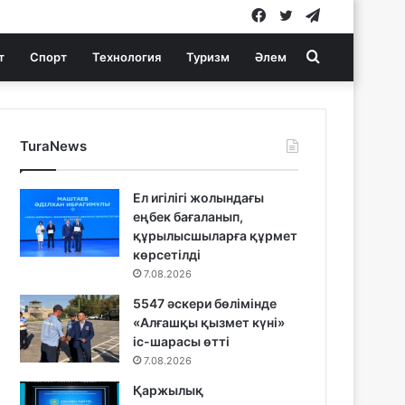
Facebook
Twitter
Telegram
Search
т
Спорт
Технология
Туризм
Әлем
for
TuraNews
Ел игілігі жолындағы
еңбек бағаланып,
құрылысшыларға құрмет
көрсетілді
7.08.2026
5547 әскери бөлімінде
«Алғашқы қызмет күні»
іс-шарасы өтті
7.08.2026
Қаржылық