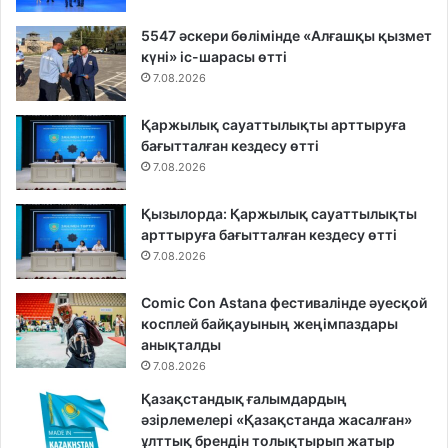
5547 әскери бөлімінде «Алғашқы қызмет
күні» іс-шарасы өтті
7.08.2026
Қаржылық сауаттылықты арттыруға
бағытталған кездесу өтті
7.08.2026
Қызылорда: Қаржылық сауаттылықты
арттыруға бағытталған кездесу өтті
7.08.2026
Comic Con Astana фестивалінде әуесқой
косплей байқауының жеңімпаздары
анықталды
7.08.2026
Қазақстандық ғалымдардың
әзірлемелері «Қазақстанда жасалған»
ұлттық брендін толықтырып жатыр