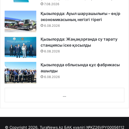
7.08.2026
Қызылорда: Ауыл шаруашылығы – өңір
экономикасының негізгі тірегі
6.08.2026
Қызылорда: Жаңақорғанда су тарату
станциясы іске қосылды
6.08.2026
Қызылорда облысында құс фабрикасы
ашылды
6.08.2026
...
© Copyright 2026, TuraNews.kz БАҚ куәлігі
№KZ26VPY00056112