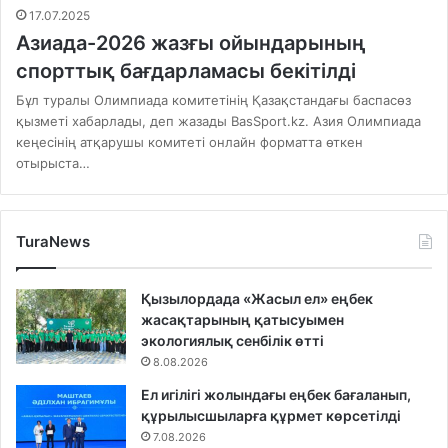
17.07.2025
Азиада-2026 жазғы ойындарының
спорттық бағдарламасы бекітілді
Бұл туралы Олимпиада комитетінің Қазақстандағы баспасөз
қызметі хабарлады, деп жазады BasSport.kz. Азия Олимпиада
кеңесінің атқарушы комитеті онлайн форматта өткен
отырыста…
TuraNews
Қызылордада «Жасыл ел» еңбек
жасақтарының қатысуымен
экологиялық сенбілік өтті
8.08.2026
Ел игілігі жолындағы еңбек бағаланып,
құрылысшыларға құрмет көрсетілді
7.08.2026