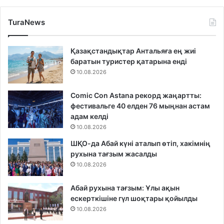
TuraNews
Қазақстандықтар Антальяға ең жиі
баратын туристер қатарына енді
10.08.2026
Comic Con Astana рекорд жаңартты:
фестивальге 40 елден 76 мыңнан астам
адам келді
10.08.2026
ШҚО-да Абай күні аталып өтіп, хакімнің
рухына тағзым жасалды
10.08.2026
Абай рухына тағзым: Ұлы ақын
ескерткішіне гүл шоқтары қойылды
10.08.2026