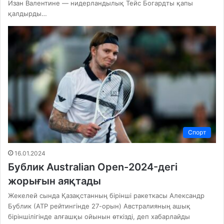
Изан Валентине — нидерландылық Тейс Богардты қапы
қалдырды…
Спорт
16.01.2024
Бублик Australian Open-2024-дегі
жорығын аяқтады
Жекелей сында Қазақстанның бірінші ракеткасы Александр
Бублик (АТР рейтингінде 27-орын) Австралияның ашық
біріншілігінде алғашқы ойынын өткізді, деп хабарлайды