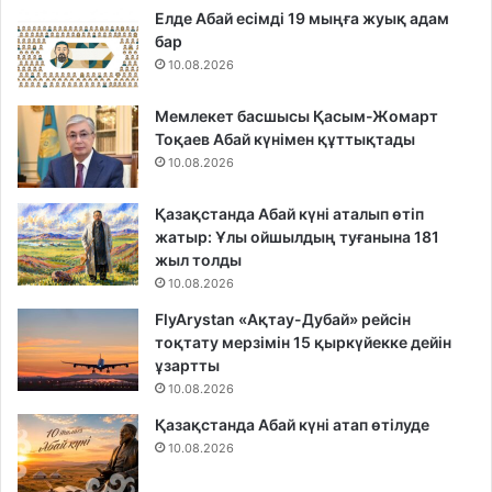
Елде Абай есімді 19 мыңға жуық адам
бар
10.08.2026
Мемлекет басшысы Қасым-Жомарт
Тоқаев Абай күнімен құттықтады
10.08.2026
Қазақстанда Абай күні аталып өтіп
жатыр: Ұлы ойшылдың туғанына 181
жыл толды
10.08.2026
FlyArystan «Ақтау-Дубай» рейсін
тоқтату мерзімін 15 қыркүйекке дейін
ұзартты
10.08.2026
Қазақстанда Абай күні атап өтілуде
10.08.2026