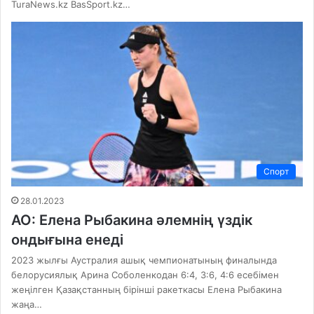
TuraNews.kz BasSport.kz…
Спорт
28.01.2023
АО: Елена Рыбакина әлемнің үздік
ондығына енеді
2023 жылғы Аустралия ашық чемпионатының финалында
белорусиялық Арина Соболенкодан 6:4, 3:6, 4:6 есебімен
жеңілген Қазақстанның бірінші ракеткасы Елена Рыбакина
жаңа…