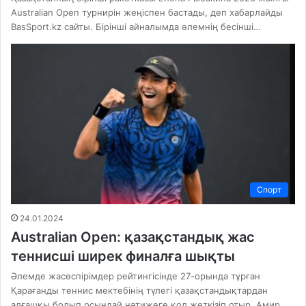
Australian Open турнирін жеңіспен бастады, деп хабарлайды
BasSport.kz сайты. Бірінші айналымда әлемнің бесінші…
Спорт
24.01.2024
Australian Open: қазақстандық жас
теннисші ширек финалға шықты
Әлемде жасөспірімдер рейтингісінде 27-орында тұрған
Қарағанды теннис мектебінің түлегі қазақстандықтардан
алғашқы болып осындай нәтижеге қол жеткізіп отыр. Амир