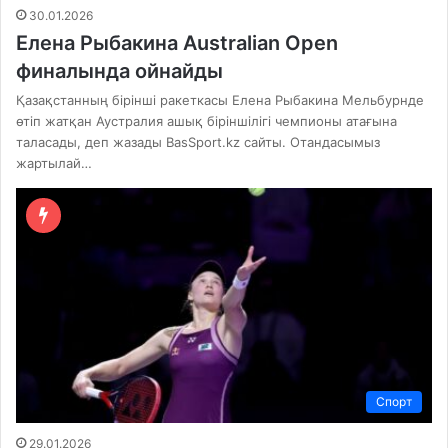
30.01.2026
Елена Рыбакина Australian Open
финалында ойнайды
Қазақстанның бірінші ракеткасы Елена Рыбакина Мельбурнде
өтіп жатқан Аустралия ашық біріншілігі чемпионы атағына
таласады, деп жазады BasSport.kz сайты. Отандасымыз
жартылай…
Спорт
29.01.2026