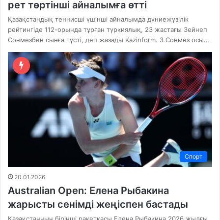
рет төртінші айналымға өтті
Қазақстандық теннисші үшінші айналымда дүниежүзілік
рейтингіде 112-орында тұрған түркиялық, 23 жастағы Зейнеп
Сонмезбен сынға түсті, деп жазады Kazinform. З.Сонмез осы…
Спорт
20.01.2026
Australian Open: Елена Рыбакина
жарысты сенімді жеңіспен бастады
Қазақстанның бірінші ракеткасы Елена Рыбакина 2026 жылғы