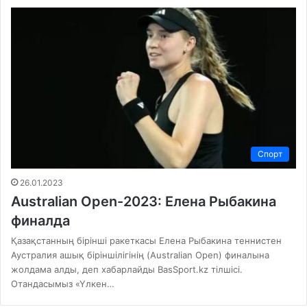
Спорт
26.01.2023
Australian Open-2023: Елена Рыбакина
финалда
Қазақстанның бірінші ракеткасы Елена Рыбакина теннистен
Аустралия ашық біріншілігінің (Australian Open) финалына
жолдама алды, деп хабарлайды BasSport.kz тілшісі.
Отандасымыз «Үлкен…