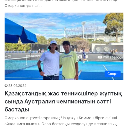
Омарханов үшінші…
Спорт
23.01.2024
Қазақстандық жас теннисшілер жұптық
сында Аустралия чемпионатын сәтті
бастады
Омарханов оңтүстіккореялық Чанджун Киммен бірге екінші
айналымға шықты. Олар бастапқы кездесуінде испаниялық