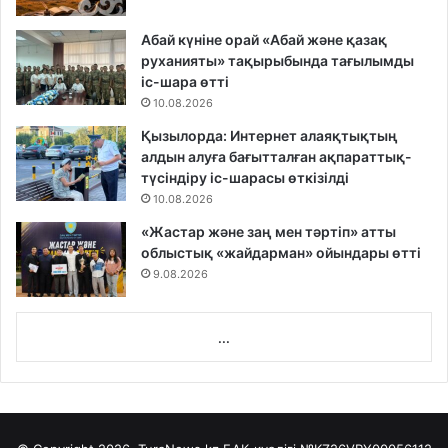
Абай күніне орай «Абай және қазақ
руханияты» тақырыбында тағылымды
іс-шара өтті
10.08.2026
Қызылорда: Интернет алаяқтықтың
алдын алуға бағытталған ақпараттық-
түсіндіру іс-шарасы өткізілді
10.08.2026
«Жастар және заң мен тәртіп» атты
облыстық «жайдарман» ойындары өтті
9.08.2026
...