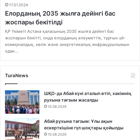
17.01.2024
Елорданың 2035 жылға дейінгі бас
жоспары бекітілді
ҚР Үкіметі Астана қаласының 2035 жылға дейінгі бас
жоспарын бекітті, онда елорданың әлеуметтік, тұрғын үй-
коммуналдық, көлік және энергетикалық инфрақұрылымын
одан…
TuraNews
ШҚО-да Абай күні аталып өтіп, хакімнің
рухына тағзым жасалды
10.08.2026
Абай рухына тағзым: Ұлы ақын
ескерткішіне гүл шоқтары қойылды
10.08.2026