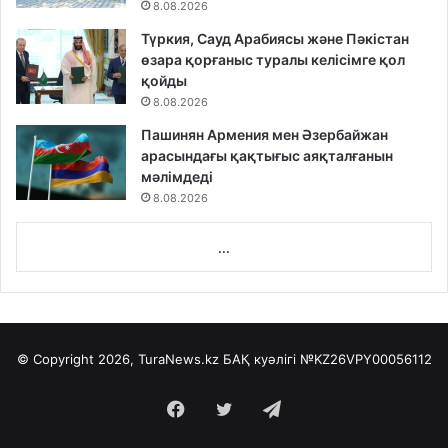
8.08.2026
Түркия, Сауд Арабиясы және Пәкістан
өзара қорғаныс туралы келісімге қол
қойды
8.08.2026
Пашинян Армения мен Әзербайжан
арасындағы қақтығыс аяқталғанын
мәлімдеді
8.08.2026
...
© Copyright 2026, TuraNews.kz БАҚ куәлігі
№KZ26VPY00056112
Facebook
Twitter
Telegram