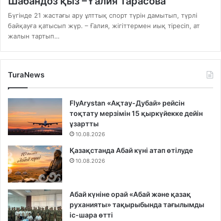
Шабандоз қыз – Ғалия Тарасова
Бүгінде 21 жастағы ару ұлттық спорт түрін дамытып, түрлі
байқауға қатысып жүр. – Ғалия, жігіттермен иық тіресіп, ат
жалын тартып…
TuraNews
FlyArystan «Ақтау-Дубай» рейсін
тоқтату мерзімін 15 қыркүйекке дейін
ұзартты
10.08.2026
Қазақстанда Абай күні атап өтілуде
10.08.2026
Абай күніне орай «Абай және қазақ
руханияты» тақырыбында тағылымды
іс-шара өтті