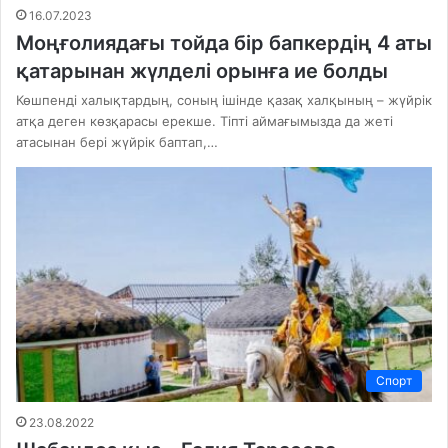
16.07.2023
Моңғолиядағы тойда бір бапкердің 4 аты
қатарынан жүлделі орынға ие болды
Көшпенді халықтардың, соның ішінде қазақ халқының – жүйрік
атқа деген көзқарасы ерекше. Тіпті аймағымызда да жеті
атасынан бері жүйрік баптап,…
Спорт
23.08.2022