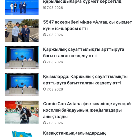
құрылысшыларға құрмет көрсетілді
7.08.2026
5547 әскери бөлімінде «Алғашқы қызмет
күні» іс-шарасы өтті
7.08.2026
Қаржылық сауаттылықты арттыруға
бағытталған кездесу өтті
7.08.2026
Қызылорда: Қаржылық сауаттылықты
арттыруға бағытталған кездесу өтті
7.08.2026
Comic Con Astana фестивалінде әуесқой
косплей байқауының жеңімпаздары
анықталды
7.08.2026
Қазақстандық ғалымдардың