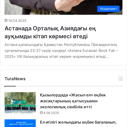
Мәдениет
16.04.2025
Астанада Орталық Азиядағы ең
ауқымды кітап көрмесі өтеді
Астана қаласындағы Қазақстан Республикасы Президентінің
орталығында 23-27 сәуір күндері «Astana Eurasian Book Fair –
2025» VIII Халықаралық кітап көрме-жәрмеңкесі өтеді.…
TuraNews
Қызылордада «Жасыл ел» еңбек
жасақтарының қатысуымен
экологиялық сенбілік өтті
8.08.2026
Ел игілігі жолындағы еңбек бағаланып,