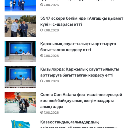
7.08.2026
5547 әскери бөлімінде «Алғашқы қызмет
күні» іс-шарасы өтті
7.08.2026
Қаржылық сауаттылықты арттыруға
бағытталған кездесу өтті
7.08.2026
Қызылорда: Қаржылық сауаттылықты
арттыруға бағытталған кездесу өтті
7.08.2026
Comic Con Astana фестивалінде әуесқой
косплей байқауының жеңімпаздары
анықталды
7.08.2026
Қазақстандық ғалымдардың
әзірлемелері «Қазақстанда жасалған»