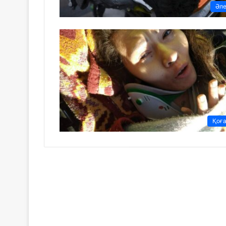
Әл
Қоғ