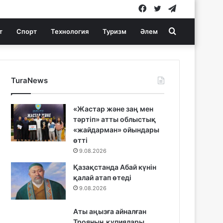
Facebook
Twitter
Telegram
Search
т
Спорт
Технология
Туризм
Әлем
for
TuraNews
«Жастар және заң мен
тәртіп» атты облыстық
«жайдарман» ойындары
өтті
9.08.2026
Қазақстанда Абай күнін
қалай атап өтеді
9.08.2026
Аты аңызға айналған
Трояның құпиялары