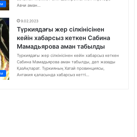
ем
Авчи аман…
9.02.2023
Түркиядағы жер сілкінісінен
кейін хабарсыз кеткен Сабина
Мамадьярова аман табылды
Түркиядағы жер сілкінісінен кейін хабарсыз кеткен
Сабина Мамадьярова аман табылды, деп жазады
ҚазАқпарат. Түркияның Хатай провинциясы,
ам
Антакия қаласында хабарсыз кетті…