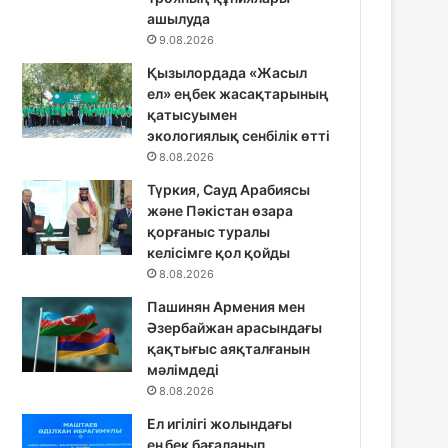
ашылуда
9.08.2026
Қызылордада «Жасыл
ел» еңбек жасақтарының
қатысуымен
экологиялық сенбілік өтті
8.08.2026
Түркия, Сауд Арабиясы
және Пәкістан өзара
қорғаныс туралы
келісімге қол қойды
8.08.2026
Пашинян Армения мен
Әзербайжан арасындағы
қақтығыс аяқталғанын
мәлімдеді
8.08.2026
Ел игілігі жолындағы
еңбек бағаланып,