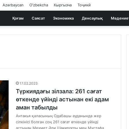
Azərbaycan
Oʻzbekcha
Кыргызча
Тоҷикӣ
Қоғам
Саясат
Экономика
Денсаулық
Мәдение
17.02.2023
Түркиядағы зілзала: 261 сағат
өткенде үйінді астынан екі адам
аман табылды
Антакья қаласының Одабашы ауданында жер
сілкінісі болған соң 261 сағат өткенде үйінді
астынан Мехмет Әли Шакироғлы мен Мұстафа