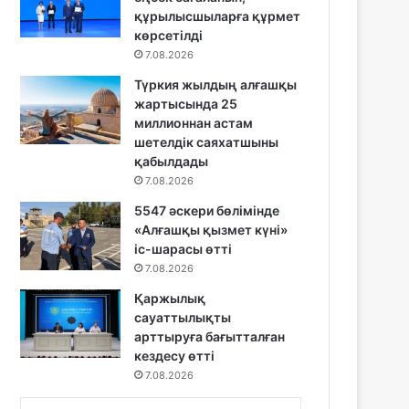
құрылысшыларға құрмет
көрсетілді
7.08.2026
Түркия жылдың алғашқы
жартысында 25
миллионнан астам
шетелдік саяхатшыны
қабылдады
7.08.2026
5547 әскери бөлімінде
«Алғашқы қызмет күні»
іс-шарасы өтті
7.08.2026
Қаржылық
сауаттылықты
арттыруға бағытталған
кездесу өтті
7.08.2026