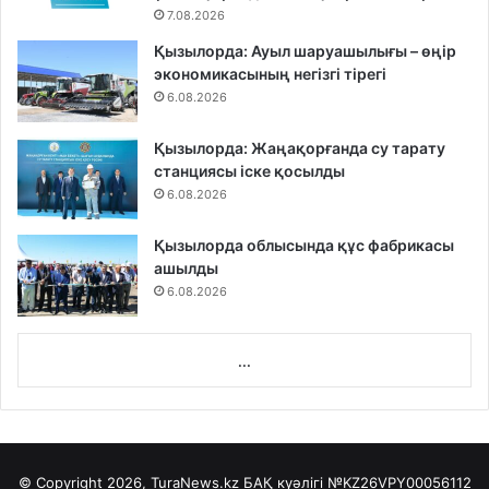
7.08.2026
Қызылорда: Ауыл шаруашылығы – өңір
экономикасының негізгі тірегі
6.08.2026
Қызылорда: Жаңақорғанда су тарату
станциясы іске қосылды
6.08.2026
Қызылорда облысында құс фабрикасы
ашылды
6.08.2026
...
© Copyright 2026, TuraNews.kz БАҚ куәлігі
№KZ26VPY00056112