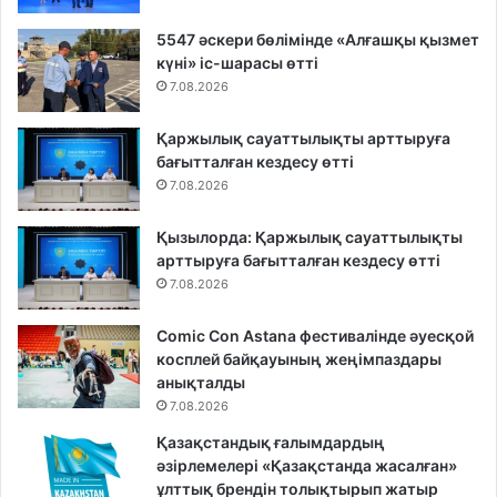
5547 әскери бөлімінде «Алғашқы қызмет
күні» іс-шарасы өтті
7.08.2026
Қаржылық сауаттылықты арттыруға
бағытталған кездесу өтті
7.08.2026
Қызылорда: Қаржылық сауаттылықты
арттыруға бағытталған кездесу өтті
7.08.2026
Comic Con Astana фестивалінде әуесқой
косплей байқауының жеңімпаздары
анықталды
7.08.2026
Қазақстандық ғалымдардың
әзірлемелері «Қазақстанда жасалған»
ұлттық брендін толықтырып жатыр