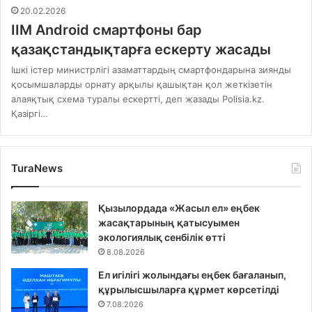
20.02.2026
ІІМ Android смартфоны бар
қазақстандықтарға ескерту жасады
Ішкі істер министрлігі азаматтардың смартфондарына зиянды
қосымшаларды орнату арқылы қашықтан қол жеткізетін
алаяқтық схема туралы ескертті, деп жазады Polisia.kz.
Қазіргі…
TuraNews
Қызылордада «Жасыл ел» еңбек
жасақтарының қатысуымен
экологиялық сенбілік өтті
8.08.2026
Ел игілігі жолындағы еңбек бағаланып,
құрылысшыларға құрмет көрсетілді
7.08.2026