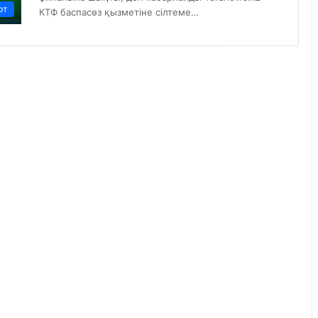
рт
КТФ баспасөз қызметіне сілтеме…