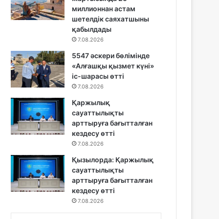
миллионнан астам
шетелдік саяхатшыны
қабылдады
7.08.2026
5547 әскери бөлімінде
«Алғашқы қызмет күні»
іс-шарасы өтті
7.08.2026
Қаржылық
сауаттылықты
арттыруға бағытталған
кездесу өтті
7.08.2026
Қызылорда: Қаржылық
сауаттылықты
арттыруға бағытталған
кездесу өтті
7.08.2026