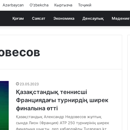
Azərbaycan
Oʻzbekcha
Кыргызча
Тоҷикӣ
Қоғам
Саясат
Экономика
Денсаулық
Мәдение
овесов
23.05.2023
Қазақстандық теннисші
Франциядағы турнирдің ширек
финалына өтті
Қазақстандық Александр Недовесов жұптық
сында Лион (Франция) ATP 250 турнирінің ширек
финалына шықты, деп хабарлайды Turanews.kz