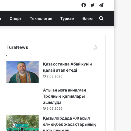
Facebook
Twitter
Telegram
Search
т
Спорт
Технология
Туризм
Әлем
for
TuraNews
Қазақстанда Абай күнін
қалай атап өтеді
9.08.2026
Аты аңызға айналған
Трояның құпиялары
ашылуда
9.08.2026
Қызылордада «Жасыл
ел» еңбек жасақтарының
қатысуымен