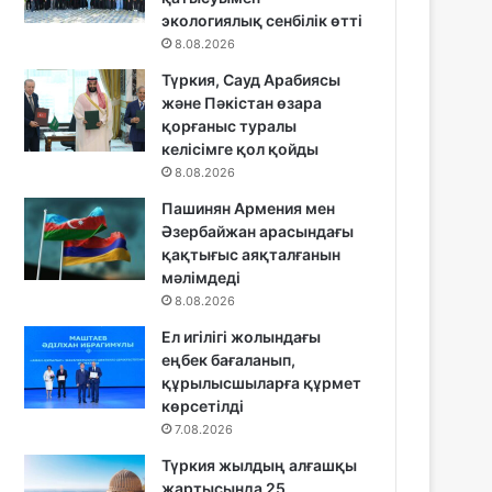
экологиялық сенбілік өтті
8.08.2026
Түркия, Сауд Арабиясы
және Пәкістан өзара
қорғаныс туралы
келісімге қол қойды
8.08.2026
Пашинян Армения мен
Әзербайжан арасындағы
қақтығыс аяқталғанын
мәлімдеді
8.08.2026
Ел игілігі жолындағы
еңбек бағаланып,
құрылысшыларға құрмет
көрсетілді
7.08.2026
Түркия жылдың алғашқы
жартысында 25