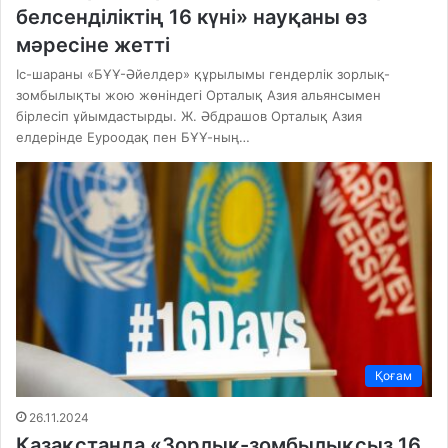
белсенділіктің 16 күні» науқаны өз
мәресіне жетті
Іс-шараны «БҰҰ-Әйелдер» құрылымы гендерлік зорлық-
зомбылықты жою жөніндегі Орталық Азия альянсымен
бірлесіп ұйымдастырды. Ж. Әбдрашов Орталық Азия
елдерінде Еуроодақ пен БҰҰ-ның…
Қоғам
26.11.2024
Қазақстанда «Зорлық-зомбылықсыз 16