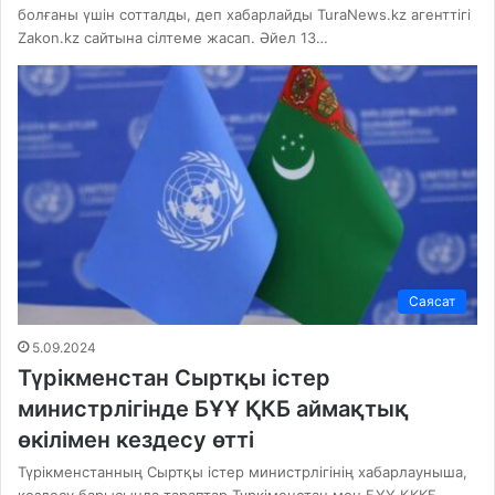
болғаны үшін сотталды, деп хабарлайды TuraNews.kz агенттігі
Zakon.kz сайтына сілтеме жасап. Әйел 13…
Саясат
5.09.2024
Түрікменстан Сыртқы істер
министрлігінде БҰҰ ҚКБ аймақтық
өкілімен кездесу өтті
Түрікменстанның Сыртқы істер министрлігінің хабарлауныша,