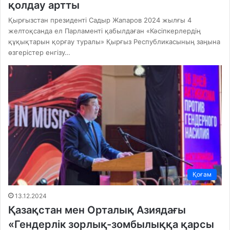
қолдау артты
Қырғызстан президенті Садыр Жапаров 2024 жылғы 4
желтоқсанда ел Парламенті қабылдаған «Кәсіпкерлердің
құқықтарын қорғау туралы» Қырғыз Республикасының заңына
өзгерістер енгізу…
Қоғам
13.12.2024
Қазақстан мен Орталық Азиядағы
«Гендерлік зорлық-зомбылыққа қарсы