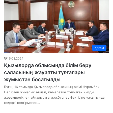
Қоғам
16.08.2024
Қызылорда облысында білім беру
саласының жауапты тұлғалары
жұмыстан босатылды
Бүгін, 16 тамызда Қызылорда облысының әкімі Нұрлыбек
Нәлібаев жиналыс өткізіп, кәмелетке толмаған қызды
жезөкшелікпен айналысуға мәжбүрлеу фактісіне уақытында
кедергі келтірмеген…