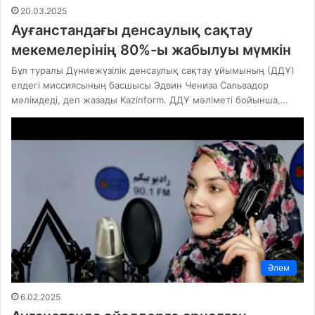
20.03.2025
Ауғанстандағы денсаулық сақтау
мекемелерінің 80%-ы жабылуы мүмкін
Бұл туралы Дүниежүзілік денсаулық сақтау ұйымының (ДДҰ)
елдегі миссиясының басшысы Эдвин Чениза Сальвадор
мәлімдеді, деп жазады Kazinform. ДДҰ мәліметі бойынша,…
Әлем
6.02.2025