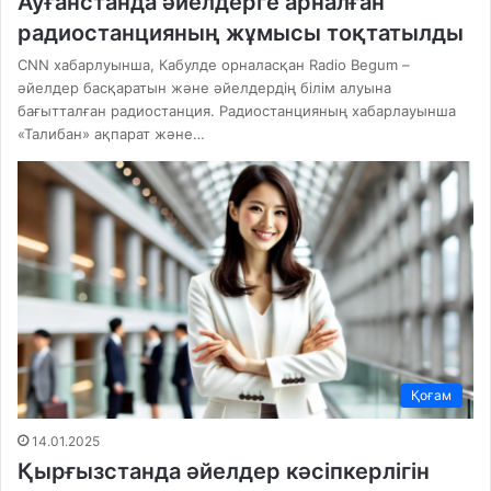
Ауғанстанда әйелдерге арналған
радиостанцияның жұмысы тоқтатылды
CNN хабарлуынша, Кабулде орналасқан Radio Begum –
әйелдер басқаратын және әйелдердің білім алуына
бағытталған радиостанция. Радиостанцияның хабарлауынша
«Талибан» ақпарат және…
Қоғам
14.01.2025
Қырғызстанда әйелдер кәсіпкерлігін