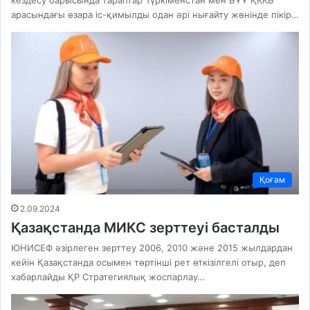
кездесу барысында тараптар Түркіменстан мен БҰҰ ҚККБ
арасындағы өзара іс-қимылды одан әрі нығайту жөнінде пікір…
Қоғам
2.09.2024
Қазақстанда МИКС зерттеуі басталды
ЮНИСЕФ әзірлеген зерттеу 2006, 2010 және 2015 жылдардан
кейін Қазақстанда осымен төртінші рет өткізілгелі отыр, деп
хабарлайды ҚР Стратегиялық жоспарлау…