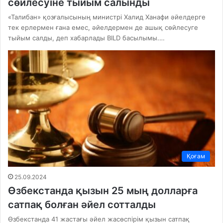
сөйлесуіне тыйым салынды
«Талибан» қозғалысының министрі Халид Ханафи әйелдерге
тек ерлермен ғана емес, әйелдермен де ашық сөйлесуге
тыйым салды, деп хабарлады BILD басылымы.…
Қоғам
25.09.2024
Өзбекстанда қызын 25 мың долларға
сатпақ болған әйел сотталды
Өзбекстанда 41 жастағы әйел жасөспірім қызын сатпақ