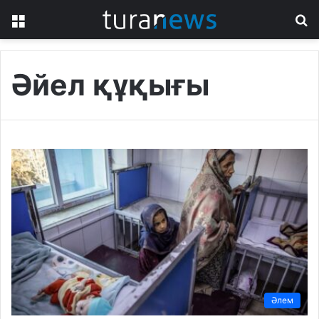
Menu
S
fo
Әйел құқығы
Әлем