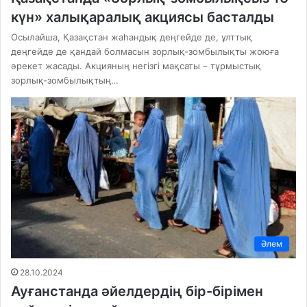
күн» халықаралық акциясы басталды
Осылайша, Қазақстан жаһандық деңгейде де, ұлттық
деңгейде де қандай болмасын зорлық-зомбылықты жоюға
әрекет жасады. Акцияның негізгі мақсаты – тұрмыстық
зорлық-зомбылықтың…
Әлем
28.10.2024
Ауғанстанда әйелдердің бір-бірімен