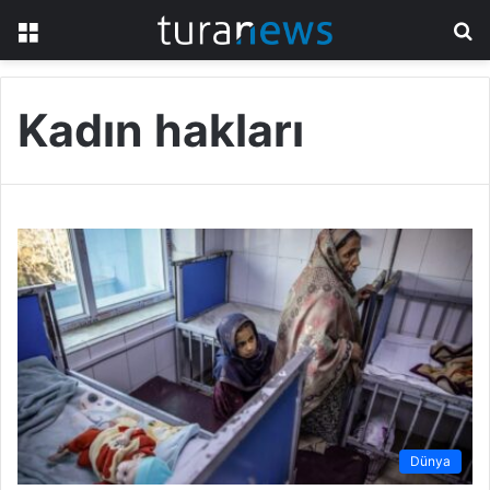
Menü
A
y
...
Kadın hakları
Dünya