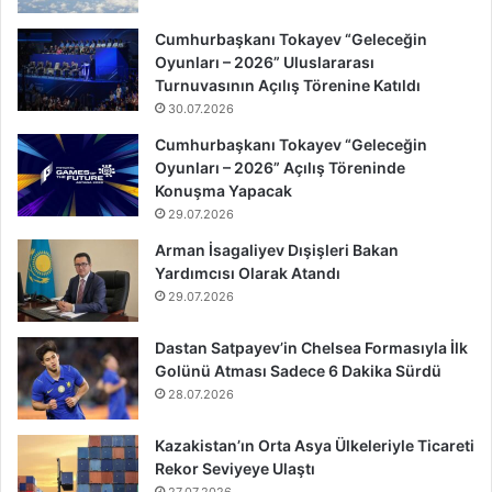
Cumhurbaşkanı Tokayev “Geleceğin
Oyunları – 2026” Uluslararası
Turnuvasının Açılış Törenine Katıldı
30.07.2026
Cumhurbaşkanı Tokayev “Geleceğin
Oyunları – 2026” Açılış Töreninde
Konuşma Yapacak
29.07.2026
Arman İsagaliyev Dışişleri Bakan
Yardımcısı Olarak Atandı
29.07.2026
Dastan Satpayev’in Chelsea Formasıyla İlk
Golünü Atması Sadece 6 Dakika Sürdü
28.07.2026
Kazakistan’ın Orta Asya Ülkeleriyle Ticareti
Rekor Seviyeye Ulaştı
27.07.2026