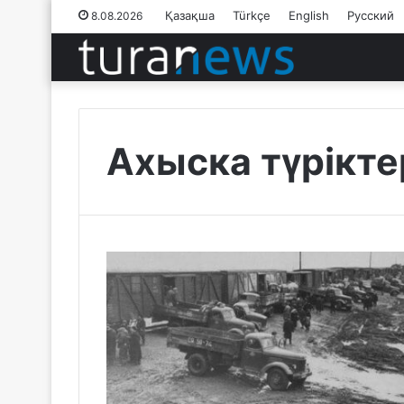
Қазақша
Türkçe
English
Русский
8.08.2026
Ахыска түрікте