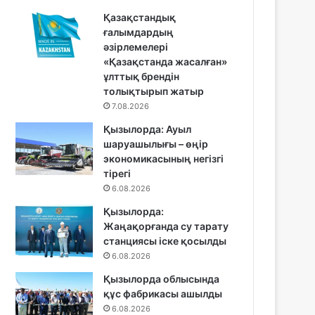
Қазақстандық
ғалымдардың
әзірлемелері
«Қазақстанда жасалған»
ұлттық брендін
толықтырып жатыр
7.08.2026
Қызылорда: Ауыл
шаруашылығы – өңір
экономикасының негізгі
тірегі
6.08.2026
Қызылорда:
Жаңақорғанда су тарату
станциясы іске қосылды
6.08.2026
Қызылорда облысында
құс фабрикасы ашылды
6.08.2026