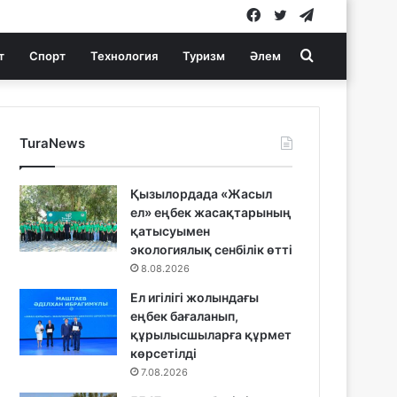
Facebook
Twitter
Telegram
Search
т
Спорт
Технология
Туризм
Әлем
for
TuraNews
Қызылордада «Жасыл
ел» еңбек жасақтарының
қатысуымен
экологиялық сенбілік өтті
8.08.2026
Ел игілігі жолындағы
еңбек бағаланып,
құрылысшыларға құрмет
көрсетілді
7.08.2026