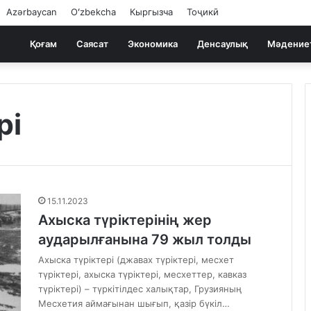
Azərbaycan
Oʻzbekcha
Кыргызча
Тоҷикӣ
Қоғам
Саясат
Экономика
Денсаулық
Мәдение
рі
15.11.2023
Ахыска түріктерінің жер
аударылғанына 79 жыл толды
Ахыска түріктері (джавах түріктері, месхет
түріктері, ахыска түріктері, месхеттер, кавказ
түріктері) – түркітілдес халықтар, Грузияның
Месхетия аймағынан шығып, қазір бүкіл…