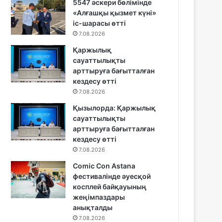
5547 әскери бөлімінде
«Алғашқы қызмет күні»
іс-шарасы өтті
7.08.2026
Қаржылық
сауаттылықты
арттыруға бағытталған
кездесу өтті
7.08.2026
Қызылорда: Қаржылық
сауаттылықты
арттыруға бағытталған
кездесу өтті
7.08.2026
Comic Con Astana
фестивалінде әуесқой
косплей байқауының
жеңімпаздары
анықталды
7.08.2026