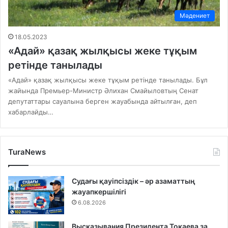
Мәдениет
18.05.2023
«Адай» қазақ жылқысы жеке тұқым
ретінде танылады
«Адай» қазақ жылқысы жеке тұқым ретінде танылады. Бұл
жайында Премьер-Министр Әлихан Смайыловтың Сенат
депутаттары сауалына берген жауабында айтылған, деп
хабарлайды…
TuraNews
Судағы қауіпсіздік – әр азаматтың
жауапкершілігі
6.08.2026
Высказывания Президента Токаева за