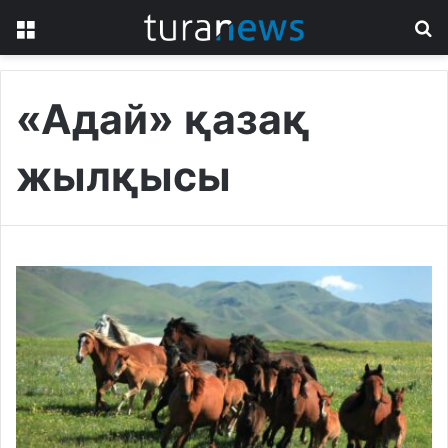
Menu
S
fo
«Адай» қазақ
жылқысы