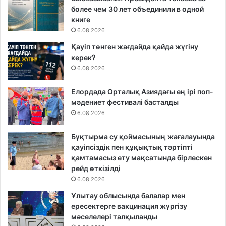
более чем 30 лет объединили в одной
книге
6.08.2026
Қауіп төнген жағдайда қайда жүгіну
керек?
6.08.2026
Елордада Орталық Азиядағы ең ірі поп-
мәдениет фестивалі басталды
6.08.2026
Бұқтырма су қоймасының жағалауында
қауіпсіздік пен құқықтық тәртіпті
қамтамасыз ету мақсатында бірлескен
рейд өткізілді
6.08.2026
Ұлытау облысында балалар мен
ересектерге вакцинация жүргізу
мәселелері талқыланды