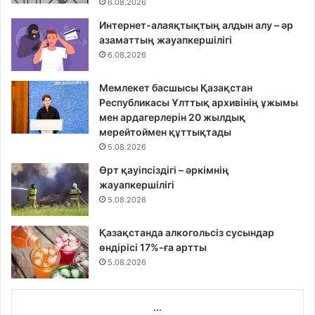
6.08.2026
Интернет-алаяқтықтың алдын алу – әр
азаматтың жауапкершілігі
6.08.2026
Мемлекет басшысы Қазақстан
Республикасы Ұлттық архивінің ұжымы
мен ардагерлерін 20 жылдық
мерейтоймен құттықтады
5.08.2026
Өрт қауіпсіздігі – әркімнің
жауапкершілігі
5.08.2026
Қазақстанда алкогольсіз сусындар
өндірісі 17%-ға артты
5.08.2026
...