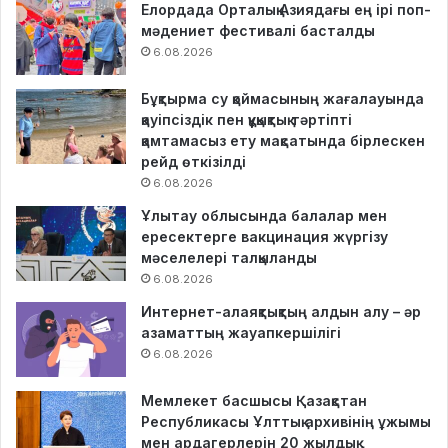
Елордада Орталық Азиядағы ең ірі поп-
мәдениет фестивалі басталды
6.08.2026
Бұқтырма су қоймасының жағалауында
қауіпсіздік пен құқықтық тәртіпті
қамтамасыз ету мақсатында бірлескен
рейд өткізілді
6.08.2026
Ұлытау облысында балалар мен
ересектерге вакцинация жүргізу
мәселелері талқыланды
6.08.2026
Интернет-алаяқтықтың алдын алу – әр
азаматтың жауапкершілігі
6.08.2026
Мемлекет басшысы Қазақстан
Республикасы Ұлттық архивінің ұжымы
мен ардагерлерін 20 жылдық