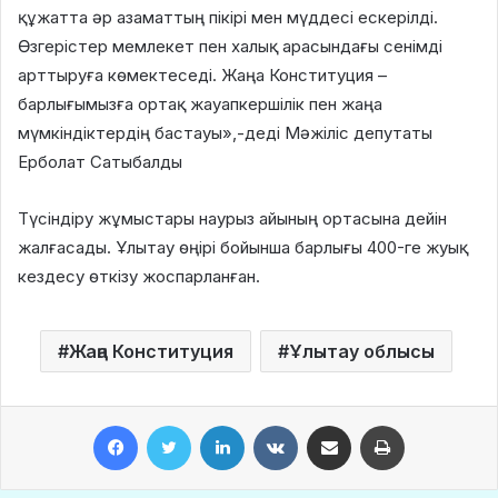
құжатта әр азаматтың пікірі мен мүддесі ескерілді.
Өзгерістер мемлекет пен халық арасындағы сенімді
арттыруға көмектеседі. Жаңа Конституция –
барлығымызға ортақ жауапкершілік пен жаңа
мүмкіндіктердің бастауы»,-деді Мәжіліс депутаты
Ерболат Сатыбалды
Түсіндіру жұмыстары наурыз айының ортасына дейін
жалғасады. Ұлытау өңірі бойынша барлығы 400-ге жуық
кездесу өткізу жоспарланған.
Жаңа Конституция
Ұлытау облысы
Facebook
Twitter
LinkedIn
VKontakte
Share via Email
Print