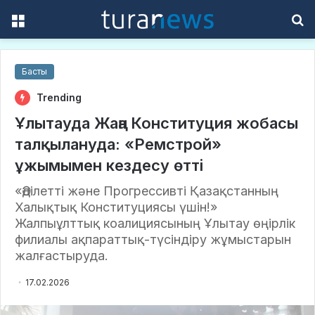
Menu
S
f
Басты
Trending
Ұлытауда Жаңа Конституция жобасы
талқылануда: «Ремстрой»
ұжымымен кездесу өтті
«Әділетті және Прогрессивті Қазақстанның
Халықтық Конституциясы үшін!»
Жалпыұлттық коалициясының Ұлытау өңірлік
филиалы ақпараттық-түсіндіру жұмыстарын
жалғастыруда.
17.02.2026