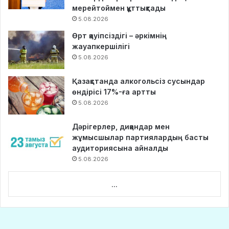
мерейтоймен құттықтады
5.08.2026
Өрт қауіпсіздігі – әркімнің
жауапкершілігі
5.08.2026
Қазақстанда алкогольсіз сусындар
өндірісі 17%-ға артты
5.08.2026
Дәрігерлер, диқандар мен
жұмысшылар партиялардың басты
аудиториясына айналды
5.08.2026
...