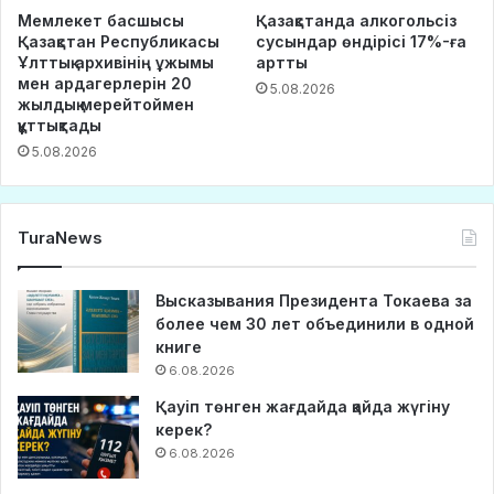
Мемлекет басшысы
Қазақстанда алкогольсіз
Қазақстан Республикасы
сусындар өндірісі 17%-ға
Ұлттық архивінің ұжымы
артты
мен ардагерлерін 20
5.08.2026
жылдық мерейтоймен
құттықтады
5.08.2026
TuraNews
Высказывания Президента Токаева за
более чем 30 лет объединили в одной
книге
6.08.2026
Қауіп төнген жағдайда қайда жүгіну
керек?
6.08.2026