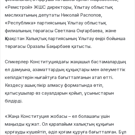
«Ремстрой» ЖШС директоры, Ұлытау облыстық
мәслихатының депутаты Николай Распопов,
«Республика» партиясының Ұлытау облыстық
филиалының төрағасы Светлана Оңғарбаева, және
Қазақстан Халықтық партиясының Ұлытау өңірі бойынша
төрағасы Оразалы Бақырбаев қатысты.
Спикерлер Конституциядағы жаңашыл бастамалардың
ел дамуына, азаматтардың құқықтары мен әлеуметтік
кепілдіктерін нығайтуға бағытталғанын атап өтті.
Кездесу ашық пікір алмасу форматында өтіп,
қатысушылар өз сауалдарын қойып, ұсыныстарын
білдірді.
«Жаңа Конституция жобасы – ел болашағы үшін
маңызды құжат. Ол қарапайым халықтың құқығын
қорғауды күшейтіп, әділ қоғам құруға бағытталған. Бұл