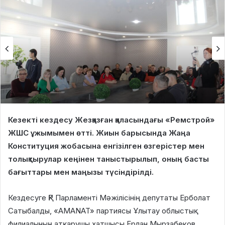
Кезекті кездесу Жезқазған қаласындағы «Ремстрой»
ЖШС ұжымымен өтті. Жиын барысында Жаңа
Конституция жобасына енгізілген өзгерістер мен
толықтырулар кеңінен таныстырылып, оның басты
бағыттары мен маңызы түсіндірілді.
Кездесуге ҚР Парламенті Мәжілісінің депутаты Ерболат
Сатыбалды, «AMANAT» партиясы Ұлытау облыстық
филиалының атқарушы хатшысы Ерлан Мырзабеков,