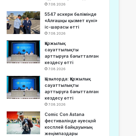
7.08.2026
5547 әскери бөлімінде
«Алғашқы қызмет күні»
іс-шарасы өтті
7.08.2026
Қаржылық
сауаттылықты
арттыруға бағытталған
кездесу өтті
7.08.2026
Қызылорда: Қаржылық
сауаттылықты
арттыруға бағытталған
кездесу өтті
7.08.2026
Comic Con Astana
фестивалінде әуесқой
косплей байқауының
жеңімпаздары