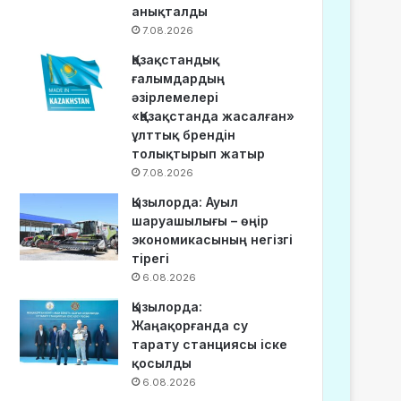
анықталды
7.08.2026
Қазақстандық
ғалымдардың
әзірлемелері
«Қазақстанда жасалған»
ұлттық брендін
толықтырып жатыр
7.08.2026
Қызылорда: Ауыл
шаруашылығы – өңір
экономикасының негізгі
тірегі
6.08.2026
Қызылорда:
Жаңақорғанда су
тарату станциясы іске
қосылды
6.08.2026