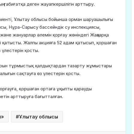
 табиғатқа деген жауапкершілігін арттыру.
аменті, Ұлытау облысы бойынша орман шаруашылығы
сы, Нұра-Сарысу бассейндік су инспекциясы,
әне жануарлар әлемін қорғау жөніндегі Жаңаарқа
қатысты. Жалпы акцияға 52 адам қатысып, қоршаған
 үлестерін қосты.
ларын тұрмыстық қалдықтардан тазарту жұмыстары
залығын сақтауға өз үлестерін қосты.
орғауға, қоршаған ортаға ұқыпты қарауды
иетін арттыруға бағытталған.
н»
Ұлытау облысы