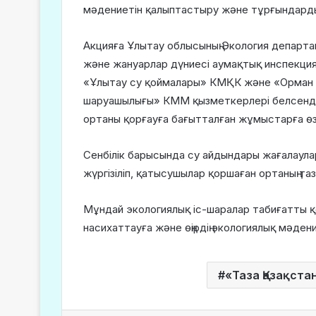
мәдениетін қалыптастыру және тұрғындардың
Акцияға Ұлытау облысының Экология департ
және жануарлар дүниесі аумақтық инспекция
«Ұлытау су қоймалары» КМҚК және «Орман ж
шаруашылығы» КММ қызметкерлері белсенді 
ортаны қорғауға бағытталған жұмыстарға өз
Сенбілік барысында су айдындары жағалау
жүргізіліп, қатысушылар қоршаған ортаның та
Мұндай экологиялық іс-шаралар табиғатты қ
насихаттауға және өңірдің экологиялық мәден
«Таза Қазақста