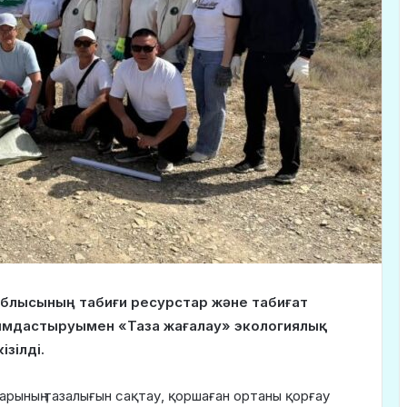
 облысының табиғи ресурстар және табиғат
ымдастыруымен «Таза жағалау» экологиялық
зілді.
арының тазалығын сақтау, қоршаған ортаны қорғау