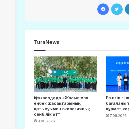
Facebook
Twitter
TuraNews
Қызылордада «Жасыл ел»
Ел игілігі
еңбек жасақтарының
бағаланып
қатысуымен экологиялық
құрмет кө
сенбілік өтті
7.08.2026
8.08.2026