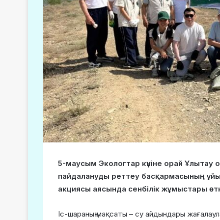
5-маусым Экологтар күніне орай Ұлытау
пайдалануды реттеу басқармасының ұй
акциясы аясында сенбілік жұмыстары өткі
Іс-шараның мақсаты – су айдындары жағалаул