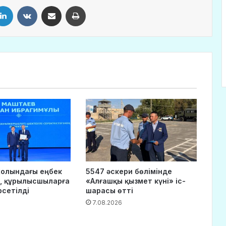
LinkedIn
VKontakte
Share via Email
Print
 жолындағы еңбек
5547 әскери бөлімінде
, құрылысшыларға
«Алғашқы қызмет күні» іс-
рсетілді
шарасы өтті
7.08.2026