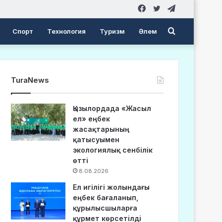
Facebook
Twitter
Telegram
Search
Спорт
Технология
Туризм
Әлем
for
TuraNews
Қызылордада «Жасыл
ел» еңбек
жасақтарының
қатысуымен
экологиялық сенбілік
өтті
8.08.2026
Ел игілігі жолындағы
еңбек бағаланып,
құрылысшыларға
құрмет көрсетілді