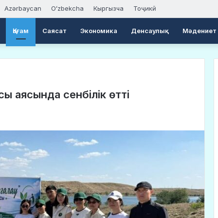
Azərbaycan
Oʻzbekcha
Кыргызча
Тоҷикӣ
Қоғам
Саясат
Экономика
Денсаулық
Мәдениет
сы аясында сенбілік өтті