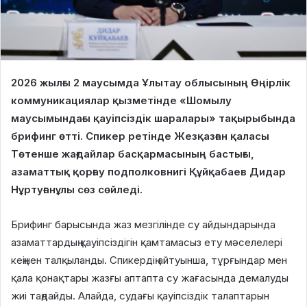
2026 жылғы 2 маусымда Ұлытау облысының Өңірлік
коммуникациялар қызметінде «Шомылу
маусымындағы қауіпсіздік шаралары» тақырыбында
брифинг өтті. Спикер ретінде Жезқазған қаласы
Төтенше жағдайлар басқармасының бастығы,
азаматтық қорғау подполковнигі Құйқабаев Дидар
Нұртуғанұлы сөз сөйледі.
Брифинг барысында жаз мезгілінде су айдындарында
азаматтардың қауіпсіздігін қамтамасыз ету мәселелері
кеңінен талқыланды. Спикердің айтуынша, тұрғындар мен
қала қонақтары жазғы аптапта су жағасында демалуды
жиі таңдайды. Алайда, судағы қауіпсіздік талаптарын