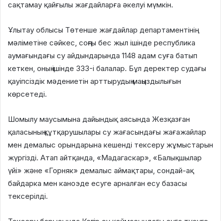
сақтамау қайғылы жағдайларға әкелуі мүмкін.
Ұлытау облысы Төтенше жағдайлар департаментінің
мәліметіне сәйкес, соңғы бес жыл ішінде республика
аумағындағы су айдындарында 1148 адам суға батып
кеткен, оның ішінде 333-і балалар. Бұл деректер судағы
қауіпсіздік мәдениетін арттырудың маңыздылығын
көрсетеді.
Шомылу маусымына дайындық аясында Жезқазған
қаласының құтқарушылары су жағасындағы жағажайлар
мен демалыс орындарына кешенді тексеру жұмыстарын
жүргізді. Атап айтқанда, «Мадагаскар», «Балықшылар
үйі» және «Горняк» демалыс аймақтары, сондай-ақ
байдарка мен каноэде есуге арналған есу базасы
тексерілді.