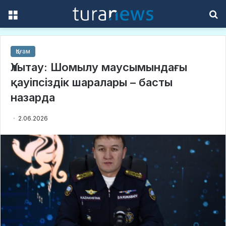
Menu
S
f
Қоғам
Үлытау: Шомылу маусымындағы
қауіпсіздік шаралары – басты
назарда
2.06.2026