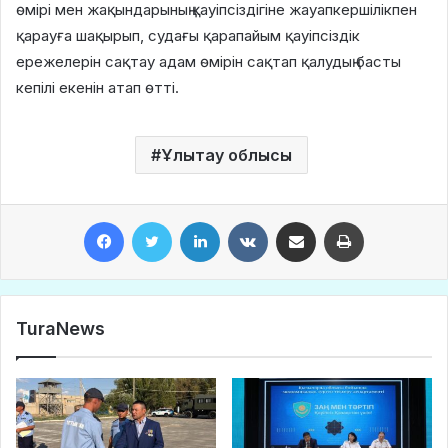
өмірі мен жақындарының қауіпсіздігіне жауапкершілікпен
қарауға шақырып, судағы қарапайым қауіпсіздік
ережелерін сақтау адам өмірін сақтап қалудың басты
кепілі екенін атап өтті.
Ұлытау облысы
Facebook
Twitter
LinkedIn
VKontakte
Share via Email
Print
TuraNews