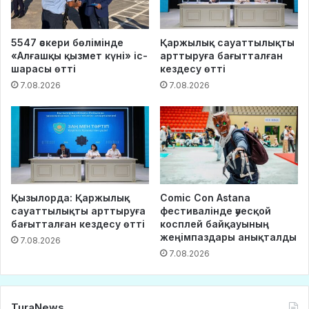
5547 әскери бөлімінде
Қаржылық сауаттылықты
«Алғашқы қызмет күні» іс-
арттыруға бағытталған
шарасы өтті
кездесу өтті
7.08.2026
7.08.2026
Қызылорда: Қаржылық
Comic Con Astana
сауаттылықты арттыруға
фестивалінде әуесқой
бағытталған кездесу өтті
косплей байқауының
жеңімпаздары анықталды
7.08.2026
7.08.2026
TuraNews