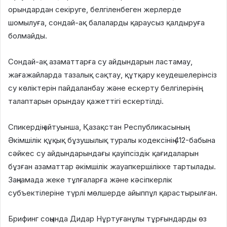
орындардан секіруге, белгіленбеген жерлерде
шомылуға, сондай-ақ балаларды қараусыз қалдыруға
болмайды.
Сондай-ақ азаматтарға су айдындарын ластамау,
жағажайларда тазалық сақтау, құтқару кеудешелерінсіз
су көліктерін пайдаланбау және ескерту белгілерінің
талаптарын орындау қажеттігі ескертілді.
Спикердің айтуынша, Қазақстан Республикасының
Әкімшілік құқық бұзушылық туралы кодексінің 412-бабына
сәйкес су айдындарындағы қауіпсіздік қағидаларын
бұзған азаматтар әкімшілік жауапкершілікке тартылады.
Заңнамада жеке тұлғаларға және кәсіпкерлік
субъектілеріне түрлі мөлшерде айыппұл қарастырылған.
Брифинг соңында Дидар Нұртуғанұлы тұрғындарды өз