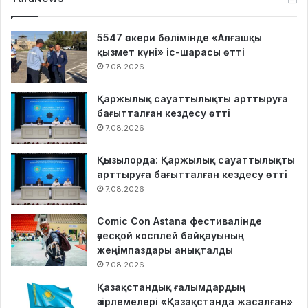
5547 әскери бөлімінде «Алғашқы
қызмет күні» іс-шарасы өтті
7.08.2026
Қаржылық сауаттылықты арттыруға
бағытталған кездесу өтті
7.08.2026
Қызылорда: Қаржылық сауаттылықты
арттыруға бағытталған кездесу өтті
7.08.2026
Comic Con Astana фестивалінде
әуесқой косплей байқауының
жеңімпаздары анықталды
7.08.2026
Қазақстандық ғалымдардың
әзірлемелері «Қазақстанда жасалған»