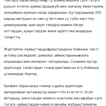
Тексеру барысында Кеңгір су қоймасындағы суға түсуге
рұқсат етілген аумақтардың түбі мен жағалау бөліктерінің
жағдайына ерекше назар аударылды. Құтқарушылар 200
шаршы метрден астам су беті мен су түбін зерттеп,
демалушылар үшін қауіп төндіруі мүмкін бөгде
заттардан, қоқыстардан және қауіпті нысандардан
тазартты.
Жүргізілген жұмыстардың қорытындысы бойынша тиісті
актілер рәсімделіп, демалыс аймақтарының жалға
алушылары мен иелеріне тапсырылды. Сонымен қатар,
қауіпсіздік талаптарын толық қамтамасыз ету бойынша
ұсынымдар берілді.
Брифинг барысында спикер судағы қауіпсіздік
қағидаларын қатаң сақтау қажеттігін атап өтті. Атап
айтқанда, алкогольдік немесе есірткілік масаң күйде суға
түсуге, қайықтардан немесе арнайы жабдықталмаған