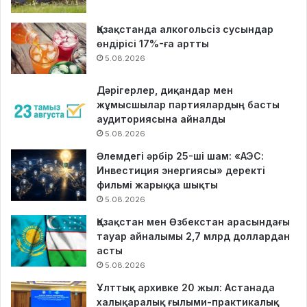
Қазақстанда алкогольсіз сусындар
өндірісі 17%-ға артты
5.08.2026
Дәрігерлер, диқандар мен
жұмысшылар партиялардың басты
аудиториясына айналды
5.08.2026
Әлемдегі әрбір 25-ші шам: «АЭС:
Инвестиция энергиясы» деректі
фильмі жарыққа шықты
5.08.2026
Қазақстан мен Өзбекстан арасындағы
тауар айналымы 2,7 млрд доллардан
асты
5.08.2026
Ұлттық архивке 20 жыл: Астанада
халықаралық ғылыми-практикалық