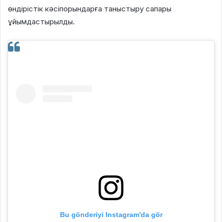
өндірістік кәсіпорындарға таныстыру сапары
ұйымдастырылды.
Bu gönderiyi Instagram'da gör