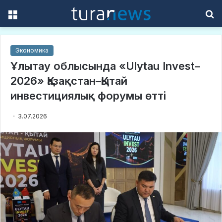
Menu
S
f
Экономика
Ұлытау облысында «Ulytau Invest–
2026» Қазақстан–Қытай
инвестициялық форумы өтті
3.07.2026