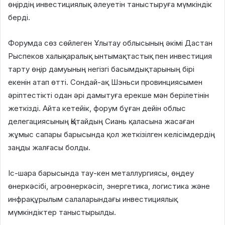
өңірдің инвестициялық әлеуетін таныстыруға мүмкіндік
берді.
Форумда сөз сөйлеген Ұлытау облысының әкімі Дастан
Рыспеков халықаралық ынтымақтастық пен инвестиция
тарту өңір дамуының негізгі басымдықтарының бірі
екенін атап өтті. Сондай-ақ Шэньси провинциясымен
әріптестікті одан әрі дамытуға ерекше мән берілетінін
жеткізді. Айта кетейік, форум бұған дейін облыс
делегациясының Қытайдың Сиань қаласына жасаған
жұмыс сапары барысында қол жеткізілген келісімдердің
заңды жалғасы болды.
Іс-шара барысында тау-кен металлургиясы, өңдеу
өнеркәсібі, агроөнеркәсіп, энергетика, логистика және
инфрақұрылым салаларындағы инвестициялық
мүмкіндіктер таныстырылды.