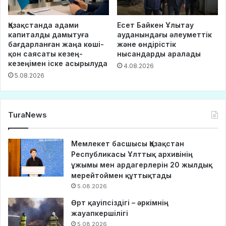
Қазақстанда адами
Есет Байкен Ұлытау
капиталды дамытуға
ауданындағы әлеуметтік
бағдарланған жаңа көші-
және өндірістік
қон саясаты кезең-
нысандарды аралады
кезеңімен іске асырылуда
4.08.2026
5.08.2026
TuraNews
Мемлекет басшысы Қазақстан
Республикасы Ұлттық архивінің
ұжымы мен ардагерлерін 20 жылдық
мерейтоймен құттықтады
5.08.2026
Өрт қауіпсіздігі – әркімнің
жауапкершілігі
5.08.2026