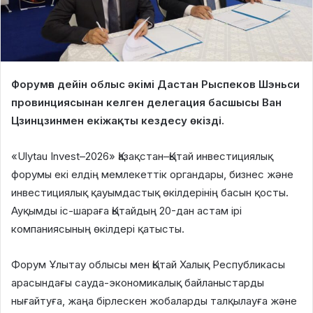
Форумға дейін облыс әкімі Дастан Рыспеков Шэньси
провинциясынан келген делегация басшысы Ван
Цзинцзинмен екіжақты кездесу өкізді.
«Ulytau Invest–2026» Қазақстан–Қытай инвестициялық
форумы екі елдің мемлекеттік органдары, бизнес және
инвестициялық қауымдастық өкілдерінің басын қосты.
Ауқымды іс-шараға Қытайдың 20-дан астам ірі
компаниясының өкілдері қатысты.
Форум Ұлытау облысы мен Қытай Халық Республикасы
арасындағы сауда-экономикалық байланыстарды
нығайтуға, жаңа бірлескен жобаларды талқылауға және