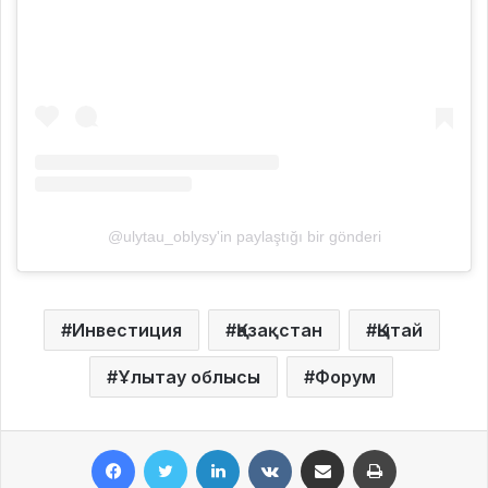
@ulytau_oblysy'in paylaştığı bir gönderi
Инвестиция
Қазақстан
Қытай
Ұлытау облысы
Форум
Facebook
Twitter
LinkedIn
VKontakte
Share via Email
Print