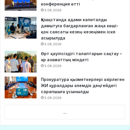
конференция өтті
5.08.2026
Қазақстанда адами капиталды
дамытуға бағдарланған жаңа көші-
қон саясаты кезең-кезеңімен іске
асырылуда
5.08.2026
Өрт қауіпсіздігі талаптарын сақтау –
әр азаматтың міндеті
5.08.2026
Прокуратура қызметкерлері әзірлеген
ЖИ құралдары әлемдік деңгейдегі
сарапшыға ұсынылды
5.08.2026
...