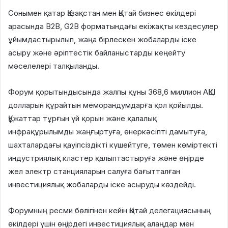
Сонымен қатар Қазақстан мен Қытай бизнес өкілдері
арасында B2B, G2B форматындағы екіжақты кездесулер
ұйымдастырылып, жаңа бірлескен жобаларды іске
асыру және әріптестік байланыстарды кеңейту
мәселелері талқыланды.
Форум қорытындысында жалпы құны 368,6 миллион АҚШ
долларын құрайтын меморандумдарға қол қойылды.
Құжаттар тұрғын үй қорын және қалалық
инфрақұрылымды жаңғыртуға, өнеркәсіпті дамытуға,
шахталардағы қауіпсіздікті күшейтуге, төмен көміртекті
индустриялық кластер қалыптастыруға және өңірде
жел электр станцияларын салуға бағытталған
инвестициялық жобаларды іске асыруды көздейді.
Форумның ресми бөлігінен кейін Қытай делегациясының
өкілдері үшін өңірдегі инвестициялық алаңдар мен