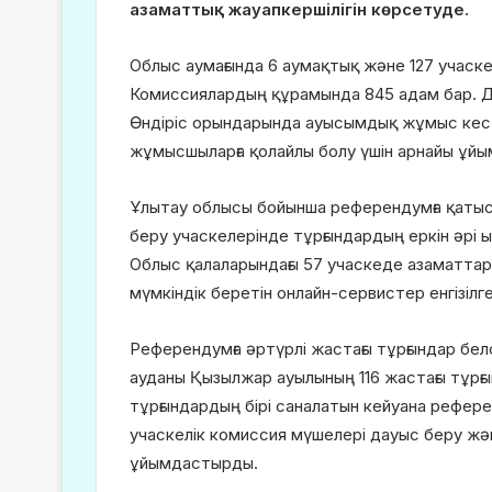
азаматтық жауапкершілігін көрсетуде.
Облыс аумағында 6 аумақтық және 127 учаск
Комиссиялардың құрамында 845 адам бар. Дау
Өндіріс орындарында ауысымдық жұмыс кест
жұмысшыларға қолайлы болу үшін арнайы ұй
Ұлытау облысы бойынша референдумға қатысуш
беру учаскелерінде тұрғындардың еркін әрі ың
Облыс қалаларындағы 57 учаскеде азаматтард
мүмкіндік беретін онлайн-сервистер енгізілге
Референдумға әртүрлі жастағы тұрғындар бел
ауданы Қызылжар ауылының 116 жастағы тұрғы
тұрғындардың бірі саналатын кейуана рефе
учаскелік комиссия мүшелері дауыс беру жәші
ұйымдастырды.