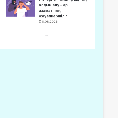
алдын алу – әр
азаматтың
жауапкершілігі
6.08.2026
...