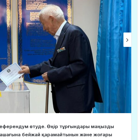
референдум өтуде. Өңір тұрғындары маңызды
олашағына бейжай қарамайтынын және жоғары