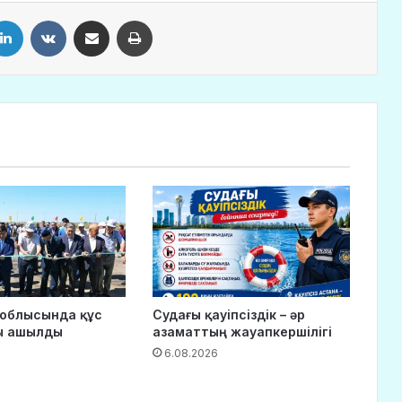
LinkedIn
VKontakte
Share via Email
Print
 облысында құс
Судағы қауіпсіздік – әр
ы ашылды
азаматтың жауапкершілігі
6.08.2026