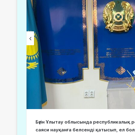
Бүгін Ұлытау облысында республикалық 
саяси науқанға белсенді қатысып, ел б