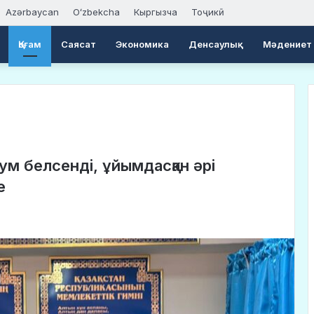
Azərbaycan
Oʻzbekcha
Кыргызча
Тоҷикӣ
Қоғам
Саясат
Экономика
Денсаулық
Мәдениет
м белсенді, ұйымдасқан әрі
е