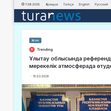
Қазақша
Türkçe
English
Русский
7.08.2026
Қоғам
Trending
Ұлытау облысында референду
мерекелік атмосферада өтуд
15.03.2026