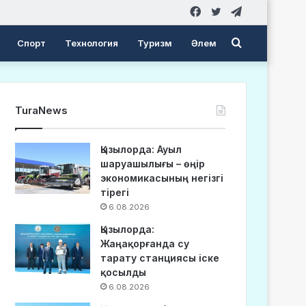
Facebook
Twitter
Telegram
Search
Спорт
Технология
Туризм
Әлем
for
TuraNews
Қызылорда: Ауыл
шаруашылығы – өңір
экономикасының негізгі
тірегі
6.08.2026
Қызылорда:
Жаңақорғанда су
тарату станциясы іске
қосылды
6.08.2026