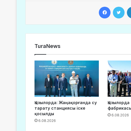
Facebook
Twitter
TuraNews
Қызылорда: Жаңақорғанда су
Қызылорда
тарату станциясы іске
фабрикас
қосылды
6.08.2026
6.08.2026