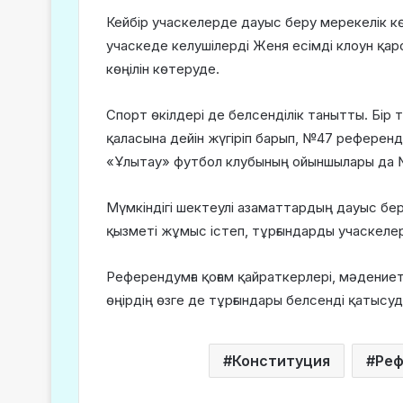
Кейбір учаскелерде дауыс беру мерекелік кө
учаскеде келушілерді Женя есімді клоун қар
көңілін көтеруде.
Спорт өкілдері де белсенділік танытты. Бір
қаласына дейін жүгіріп барып, №47 референ
«Ұлытау» футбол клубының ойыншылары да №
Мүмкіндігі шектеулі азаматтардың дауыс бер
қызметі жұмыс істеп, тұрғындарды учаскелер
Референдумға қоғам қайраткерлері, мәдение
өңірдің өзге де тұрғындары белсенді қатысуд
Конституция
Ре