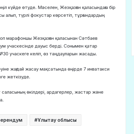
ңіл күйде өтуде. Мәселен, Жезқазған қаласындағы бір
сы алып, түрлі фокустар көрсетіп, тұрғындардың
 топ марафоншы Жезқазған қаласынан Сәтбаев
дум учаскесінде дауыс берді. Сонымен қатар
30 учаскеге келіп, өз таңдауларын жасады.
уіне жағдай жасау мақсатында өңірде 7 инватакси
ге жеткізуде.
т саласының өкілдері, ардагерлер, жастар және
а.
ферендум
Ұлытау облысы