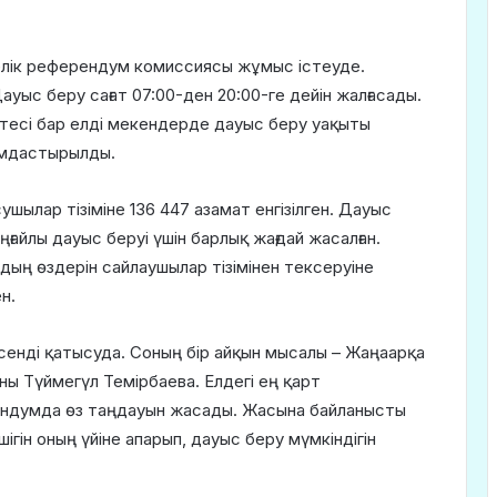
елік референдум комиссиясы жұмыс істеуде.
ыс беру сағат 07:00-ден 20:00-ге дейін жалғасады.
есі бар елді мекендерде дауыс беру уақыты
ымдастырылды.
ылар тізіміне 136 447 азамат енгізілген. Дауыс
ғайлы дауыс беруі үшін барлық жағдай жасалған.
ың өздерін сайлаушылар тізімінен тексеруіне
н.
сенді қатысуда. Соның бір айқын мысалы – Жаңаарқа
ны Түймегүл Темірбаева. Елдегі ең қарт
рендумда өз таңдауын жасады. Жасына байланысты
гін оның үйіне апарып, дауыс беру мүмкіндігін