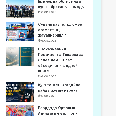
Қызылорда облысында
құс фабрикасы ашылды
6.08.2026
Судағы қауіпсіздік – әр
азаматтың
жауапкершілігі
6.08.2026
Высказывания
Президента Токаева за
более чем 30 лет
объединили в одной
книге
6.08.2026
Қауіп төнген жағдайда
қайда жүгіну керек?
6.08.2026
Елордада Орталық
Азиядағы ең ірі поп-