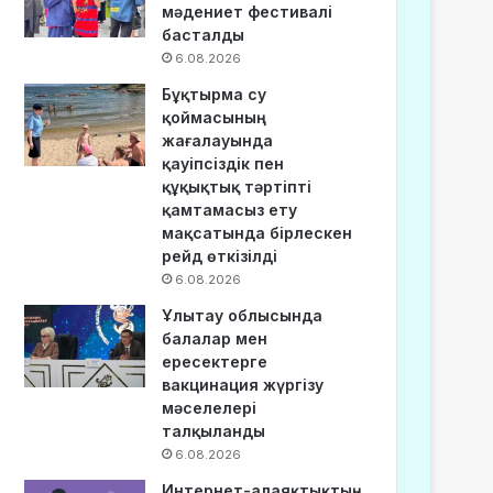
мәдениет фестивалі
басталды
6.08.2026
Бұқтырма су
қоймасының
жағалауында
қауіпсіздік пен
құқықтық тәртіпті
қамтамасыз ету
мақсатында бірлескен
рейд өткізілді
6.08.2026
Ұлытау облысында
балалар мен
ересектерге
вакцинация жүргізу
мәселелері
талқыланды
6.08.2026
Интернет-алаяқтықтың