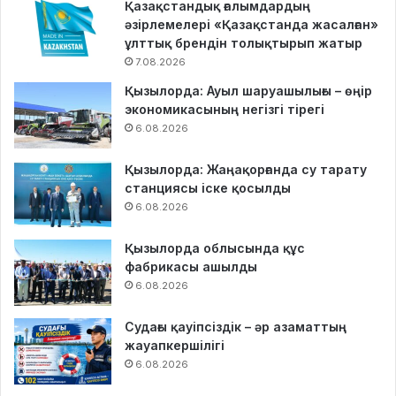
Қазақстандық ғалымдардың
әзірлемелері «Қазақстанда жасалған»
ұлттық брендін толықтырып жатыр
7.08.2026
Қызылорда: Ауыл шаруашылығы – өңір
экономикасының негізгі тірегі
6.08.2026
Қызылорда: Жаңақорғанда су тарату
станциясы іске қосылды
6.08.2026
Қызылорда облысында құс
фабрикасы ашылды
6.08.2026
Судағы қауіпсіздік – әр азаматтың
жауапкершілігі
6.08.2026