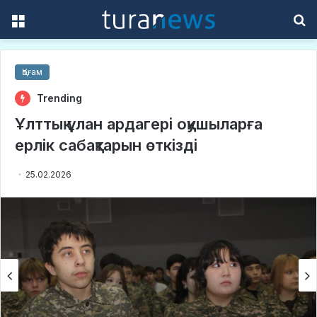
Menu
S
f
Қоғам
Trending
Ұлттық ұлан ардагері оқушыларға
ерлік сабақтарын өткізді
25.02.2026