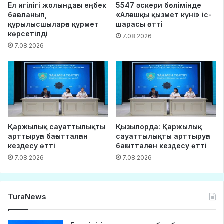
Ел игілігі жолындағы еңбек
5547 әскери бөлімінде
бағаланып,
«Алғашқы қызмет күні» іс-
құрылысшыларға құрмет
шарасы өтті
көрсетілді
7.08.2026
7.08.2026
Қаржылық сауаттылықты
Қызылорда: Қаржылық
арттыруға бағытталған
сауаттылықты арттыруға
кездесу өтті
бағытталған кездесу өтті
7.08.2026
7.08.2026
TuraNews