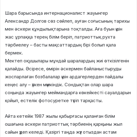
Шара барысында интернационалист жауынгер
Александр Долгов сөз сөйлеп, ауған соғысының тарихы
мен әскери құндылықтарына тоқталды. Аға буын үшін
жас ұрпаққа терең білім беріп, патриоттық рухта
тәрбиелеу – басты мақсаттардың бірі болып қала
бермек.
Мектеп оқушылары мұндай шаралардың жиі өткізілгенін
қалайды. Әсіресе, өмірін әскермен байланыстыруды
жоспарлаған бозбалалар үшін ардагерлерден пайдалы
кеңес алу – үлкен мүмкіндік. Сондықтан олар шара
соңында жауынгер меймандарға көкейкесті сауалдарын
қойып, естелік фотосуретке түсіп тарқасты.
Айта кетейік 1987 жылы қабырғасы қаланған білім
ошағына әскери патриоттық тәрбиенің қарқыны жыл
сайын үдеп келеді. Қазіргі таңда жүз отыздан астам