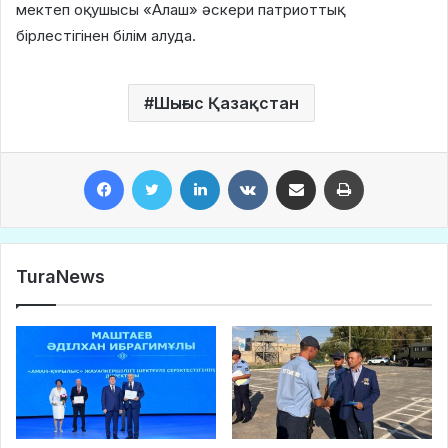
мектеп оқушысы «Алаш» әскери патриоттық
бірлестігінен білім алуда.
Шығыс Қазақстан
Facebook
Twitter
LinkedIn
VKontakte
Share via Email
Print
TuraNews