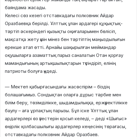
баяндама жасады.
Келесі сөз кезегі отставкадағы полковник Айдар
Оразбаевқа берілді. Ұлттық ұлан ардагері құқықтық-
тәртіп әскеріндегі қызықты оқиғаларымен бөлісіп,
мақсатқа жету үшін мінез бен тәртіптің маңыздылығын
ерекше атап өтті. Арнайы шақырылған меймандар
оқушыларға азаматтық парыз саналатын Отан қорғау
мамандығының артықшылықтарын түсіндіріп, елінің
патриоты болуға үндеді.
— Мектеп қабырғасындағы жасөспірім – біздің
болашағымыз. Сондықтан оларға дұрыс тәрбие мен
білім беру, төзімділікке, шыдамдылыққа, ержүректілікке
баулу – аға ұрпақтың парызы. Бұл іске Ұлттық ұлан
ардагерлері өз үлестерін қосып келеді, – деді «Шығыс»
өңірлік қолбасшылығы ардагерлер кеңесінің төрағасы,
отставкадағы полковник Айдар Оразбаев.