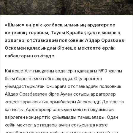
«Шығыс» өңірлік қолбасшылығының ардагерлер
кеңесінің төрағасы, Таулы Қарабақ қақтығысының
ардагері отставкадағы полковник Айдар Оразбаев
Өскемен қаласындағы бірнеше мектепте ерлік
сабақтарын өткізуде.
Күні кеше Ұлттық ұланы ардагерін қаладағы №19 жалпы
білім беретін мектебі шақырды. Оқу орнында
ұйымдастырылған іс-шараға отставкадағы полковник
Айдар Оразбаевпен бірге Ауған соғысы ардагерлер
кеңесі төрағасының орынбасары Александр Долгов та
қатысты. Ардагерлер алдымен мектеп оқушылары
әзірлеген концерттік қойылымды тамашалады. Одан
кейін мектеп ұстаздары ауған соғысында көзге
көрінбеген ерліктер жайында тың ақпараттар айтып,