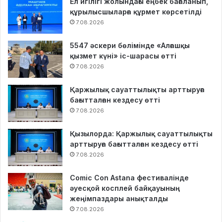
Ел игілігі жолындағы еңбек бағаланып,
құрылысшыларға құрмет көрсетілді
7.08.2026
5547 әскери бөлімінде «Алғашқы
қызмет күні» іс-шарасы өтті
7.08.2026
Қаржылық сауаттылықты арттыруға
бағытталған кездесу өтті
7.08.2026
Қызылорда: Қаржылық сауаттылықты
арттыруға бағытталған кездесу өтті
7.08.2026
Comic Con Astana фестивалінде
әуесқой косплей байқауының
жеңімпаздары анықталды
7.08.2026