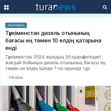
Menu
S
f
Экономика
Түркіменстан дизель отынының
бағасы ең төмен 10 елдің қатарына
енді
Түркіменстан 2024 жылдың 30 қыркүйегіндегі
жағдай бойынша дизель отынының бағасы ең
төмен он елдің ішінде 7-ші орында тұр.
7.10.2024