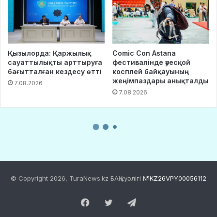
© Copyright 2026, TuraNews.kz БАҚ куәлігі
№KZ26VPY00056112
Facebook
Twitter
Telegram