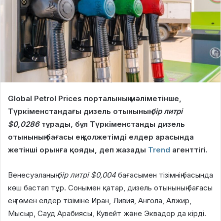
Global Petrol Prices порталының мәліметінше,
Түркіменстандағы дизель отынының
бір литрі
$0,0286
тұрады, бұл Түркіменстанды дизель
отынының бағасы ең қолжетімді елдер арасында
жетінші орынға қояды, деп жазады
Trend
агенттігі.
Венесуэланың
бір литрі $0,004
бағасымен тізімнің басында
көш бастап тұр. Сонымен қатар, дизель отынының бағасы
ең төмен елдер тізіміне Иран, Ливия, Ангола, Алжир,
Мысыр, Сауд Арабиясы, Кувейт және Эквадор да кірді.