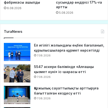
фабрикасы ашылды
сусындар өндірісі 17%-ға
артты
6.08.2026
5.08.2026
TuraNews
Ел игілігі жолындағы еңбек бағаланып,
құрылысшыларға құрмет көрсетілді
7.08.2026
5547 әскери бөлімінде «Алғашқы
қызмет күні» іс-шарасы өтті
7.08.2026
Қаржылық сауаттылықты арттыруға
бағытталған кездесу өтті
7.08.2026