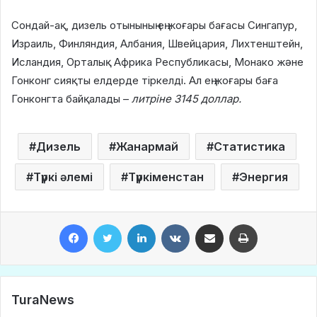
Сондай-ақ, дизель отынының ең жоғары бағасы Сингапур,
Израиль, Финляндия, Албания, Швейцария, Лихтенштейн,
Исландия, Орталық Африка Республикасы, Монако және
Гонконг сияқты елдерде тіркелді. Ал ең жоғары баға
Гонконгта байқалады –
литріне 3145 доллар.
Дизель
Жанармай
Статистика
Түркі әлемі
Түркіменстан
Энергия
Facebook
Twitter
LinkedIn
VKontakte
Share via Email
Print
TuraNews