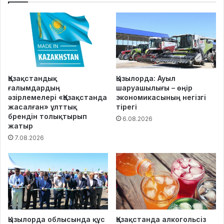
Қазақстандық
Қызылорда: Ауыл
ғалымдардың
шаруашылығы – өңір
әзірлемелері «Қазақстанда
экономикасының негізгі
жасалған» ұлттық
тірегі
брендін толықтырып
6.08.2026
жатыр
7.08.2026
Қызылорда облысында құс
Қазақстанда алкогольсіз