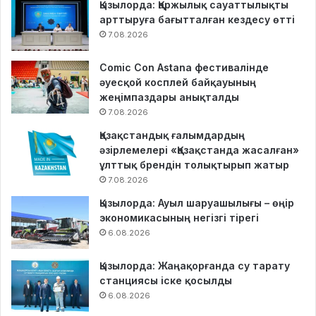
Қызылорда: Қаржылық сауаттылықты
арттыруға бағытталған кездесу өтті
7.08.2026
Comic Con Astana фестивалінде
әуесқой косплей байқауының
жеңімпаздары анықталды
7.08.2026
Қазақстандық ғалымдардың
әзірлемелері «Қазақстанда жасалған»
ұлттық брендін толықтырып жатыр
7.08.2026
Қызылорда: Ауыл шаруашылығы – өңір
экономикасының негізгі тірегі
6.08.2026
Қызылорда: Жаңақорғанда су тарату
станциясы іске қосылды
6.08.2026