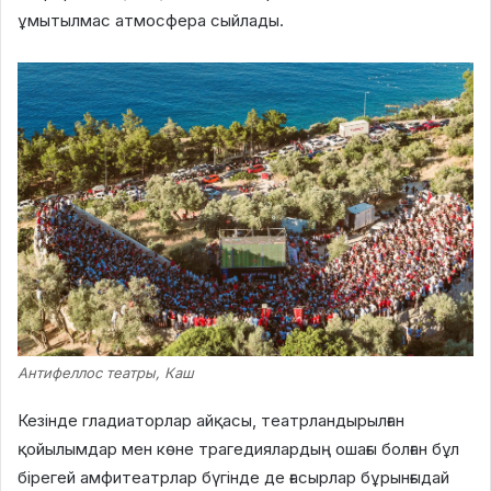
ұмытылмас атмосфера сыйлады.
Антифеллос театры, Каш
Кезінде гладиаторлар айқасы, театрландырылған
қойылымдар мен көне трагедиялардың ошағы болған бұл
бірегей амфитеатрлар бүгінде де ғасырлар бұрынғыдай