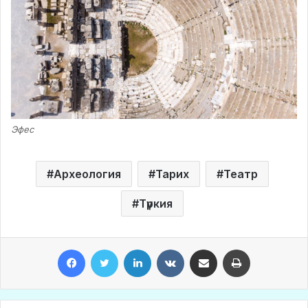
Эфес
Археология
Тарих
Театр
Түркия
Facebook
Twitter
LinkedIn
VKontakte
Share via Email
Print