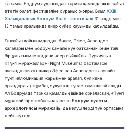
танымал Бодрум ауданындағы тарихи қамалда жыл сайын
өтетін балет фестиваліне сұраныс жоғары. Биыл
ХХІІІ
Халықаралық Бодрум балет фестивалі
31 шілде мен
13 тамыз аралығында өнер сүйер қауымды қабылдайды.
Ғажайып қойылымдардан бөлек, Эфес, Аспендос
қалалары мен Бодрум қамалы күн батқаннан кейін тағы
бір ұмытылмас мәдени әсер сыйлайды. Түркияның
«Түнгі мұражайлар» (Night Museums) бастамасы
аясында саяхатшылар Эфес пен Аспендосты арнайы
түнгі иллюминация жарығымен аралап, бұл көне
орындардың жұмбақ сұлулығын түнде тамашалай алады.
Ал Бодрумда тарихи қамалдың ішінде орналасқан, «Түнгі
мұражайлар» жобасына кіретін
Бодрум суасты
археологиясы мұражайы
да келушілерді түн ортасына
дейін күтеді.