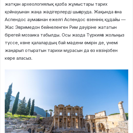
жатқан археологиялық қазба жұмыстары тарих
қойнауынан жаңа жәдігерлерді шығаруда. Жақында ғана
Аспендос аумағынан ежелгі Аспендос өзенінің құдайы —
Жас Эвримедон бейнеленген Рим дәуіріне жататын
бірегей мозаика табылды. Осы жазда Түркияға жолыңыз
түссе, көне қалалардың бай мәдени өмірін де, үнемі
жаңарып отыратын тарихи мұрасын да өз көзіңізбен
көре аласыз.