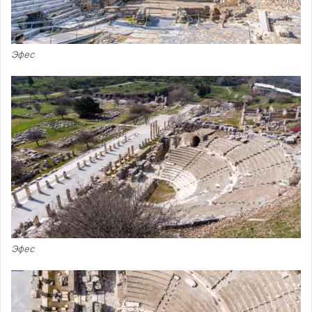
Эфес
Эфес