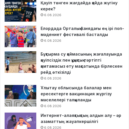
Қауіп төнген жағдайда қайда жүгіну
керек?
6.08.2026
Елордада Орталық Азиядағы ең ірі поп-
мәдениет фестивалі басталды
6.08.2026
Бұқтырма су қоймасының жағалауында
қауіпсіздік пен құқықтық тәртіпті
қамтамасыз ету мақсатында бірлескен
рейд өткізілді
6.08.2026
Ұлытау облысында балалар мен
ересектерге вакцинация жүргізу
мәселелері талқыланды
6.08.2026
Интернет-алаяқтықтың алдын алу – әр
азаматтың жауапкершілігі
6.08.2026