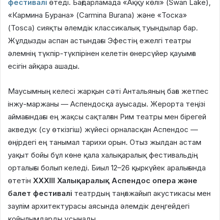
фестивалі
өтеді. Бағдарламада «Аққу көлі» (Swan Lake),
«Кармина Бурана» (Carmina Burana) және «Тоска»
(Tosca) сияқты әлемдік классикалық туындылар бар.
Жұлдызды аспан астындағы Эфестің ежелгі театры
әлемнің түкпір-түкпірінен келетін өнерсүйер қауымға
есігін айқара ашады.
Маусымның келесі жарқын сәті Антальяның баға жетпес
інжу-маржаны — Аспендосқа ауысады. Жерорта теңізі
аймағындағы ең жақсы сақталған Рим театры мен бірегей
акведук (су өткізгіш) жүйесі орналасқан Аспендос —
өңірдегі ең танымал тарихи орын. Отыз жылдан астам
уақыт бойы бұл көне қала халықаралық фестивальдің
орталығы болып келеді. Биыл 12–26 қыркүйек аралығында
өтетін
ХХХІІІ Халықаралық Аспендос опера және
балет фестивалі
театрдың таңғажайып акустикасы мен
заулім архитектурасы аясында әлемдік деңгейдегі
қойылымдарды ұсынады.