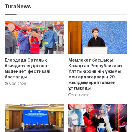
TuraNews
Елордада Орталық
Мемлекет басшысы
Азиядағы ең ірі поп-
Қазақстан Республикасы
мәдениет фестивалі
Ұлттық архивінің ұжымы
басталды
мен ардагерлерін 20
жылдық мерейтоймен
6.08.2026
құттықтады
5.08.2026