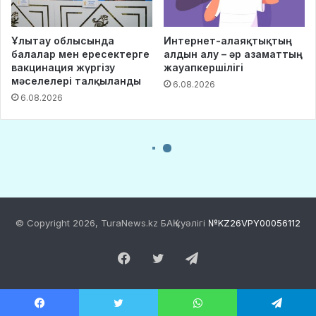
© Copyright 2026, TuraNews.kz БАҚ куәлігі
№KZ26VPY00056112
Facebook
Twitter
Telegram