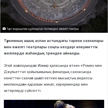
Түнгі жарықпен құлпырған Аспендос ежелгі театры
Түркияның ашық аспан астындағы тарихи сахналары
мен ежелгі театрлары соңғы кездері әлеуметтік
желілерде жаһандық трендке айналды.
Эгей жағалауындағы Измир қаласында өткен «Ромео мен
Джульетта» қойылымының финалдық сахнасында
кенеттен сахнаға шығып кеткен мысықтың видеосы
миллиондаған қаралым жинап, көрермендер мен
актерлерді сүйсінтті.