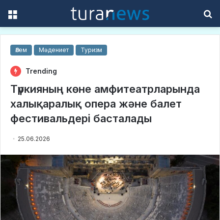
Menu
S
f
Әлем
Мәдениет
Туризм
Trending
Түркияның көне амфитеатрларында
халықаралық опера және балет
фестивальдері басталады
25.06.2026