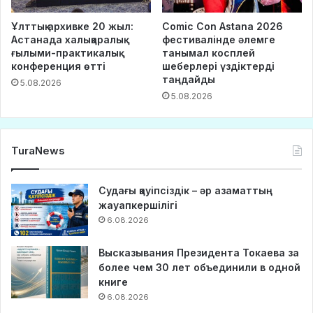
Ұлттық архивке 20 жыл:
Comic Con Astana 2026
Астанада халықаралық
фестивалінде әлемге
ғылыми-практикалық
танымал косплей
конференция өтті
шеберлері үздіктерді
таңдайды
5.08.2026
5.08.2026
TuraNews
Судағы қауіпсіздік – әр азаматтың
жауапкершілігі
6.08.2026
Высказывания Президента Токаева за
более чем 30 лет объединили в одной
книге
6.08.2026