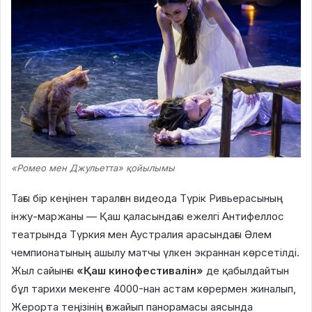
«Ромео мен Джульетта» қойылымы
Тағы бір кеңінен таралған видеода Түрік Ривьерасының
інжу-маржаны — Қаш қаласындағы ежелгі Антифеллос
театрында Түркия мен Аустралия арасындағы Әлем
чемпионатының ашылу матчы үлкен экраннан көрсетілді.
Жыл сайынғы
«Қаш кинофестивалін»
де қабылдайтын
бұл тарихи мекенге 4000-нан астам көрермен жиналып,
Жерорта теңізінің ғажайып панорамасы аясында