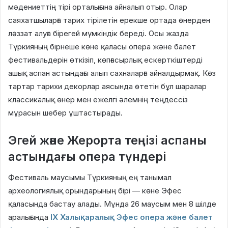
мәдениеттің тірі орталығына айналып отыр. Олар
саяхатшыларға тарих тірілетін ерекше ортада өнерден
ләззат алуға бірегей мүмкіндік береді. Осы жазда
Түркияның бірнеше көне қаласы опера және балет
фестивальдерін өткізіп, көпғасырлық ескерткіштерді
ашық аспан астындағы алып сахналарға айналдырмақ. Көз
тартар тарихи декорлар аясында өтетін бұл шаралар
классикалық өнер мен ежелгі әлемнің теңдессіз
мұрасын шебер ұштастырады.
Эгей және Жерорта теңізі аспаны
астындағы опера түндері
Фестиваль маусымы Түркияның ең танымал
археологиялық орындарының бірі — көне Эфес
қаласында бастау алады. Мұнда 26 маусым мен 8 шілде
аралығында
ІХ Халықаралық Эфес опера және балет