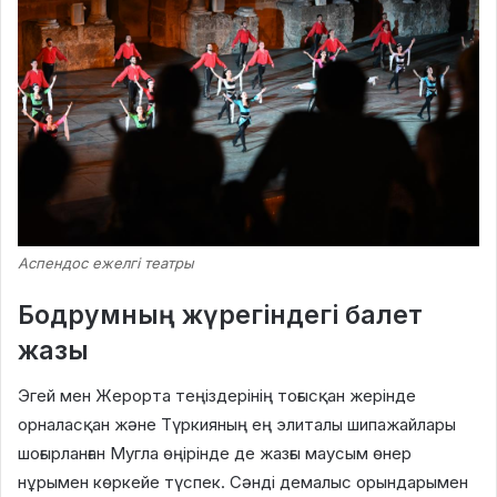
Аспендос ежелгі театры
Бодрумның жүрегіндегі балет
жазы
Эгей мен Жерорта теңіздерінің тоғысқан жерінде
орналасқан және Түркияның ең элиталы шипажайлары
шоғырланған Мугла өңірінде де жазғы маусым өнер
нұрымен көркейе түспек. Сәнді демалыс орындарымен