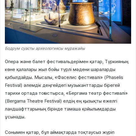
Бодрум суасты археологиясы мұражайы
Опера және балет фестивальдерімен қатар, Түркияның
көне қалалары жыл бойы түрлі мәдени шараларды
қабылдайды. Мысалы, «Фаселис фестивалі» (Phaselis
Festival) әлемдік деңгейдегі музыканттарды бірегей
тарихи ортада тоғыстырса, «Бергама театр фестивалі»
(Bergama Theatre Festival) елдің ең қызықты ежелгі
ландшафттарының бірінде тамаша қойылымдарды
ұсынады.
Сонымен қатар, бұл аймақтарда тоқтаусыз жүріп