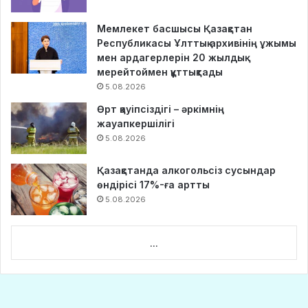
Мемлекет басшысы Қазақстан
Республикасы Ұлттық архивінің ұжымы
мен ардагерлерін 20 жылдық
мерейтоймен құттықтады
5.08.2026
Өрт қауіпсіздігі – әркімнің
жауапкершілігі
5.08.2026
Қазақстанда алкогольсіз сусындар
өндірісі 17%-ға артты
5.08.2026
...