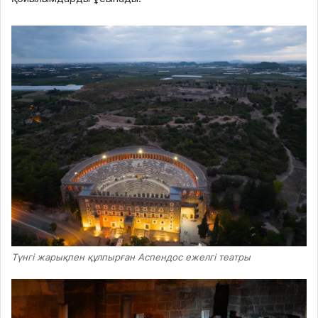
Түнгі жарықпен құлпырған Аспендос ежелгі театры