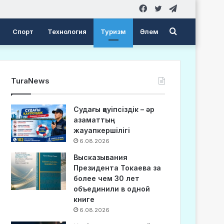
Facebook
Twitter
Telegram
Search
Спорт
Технология
Туризм
Әлем
for
TuraNews
Судағы қауіпсіздік – әр
азаматтың
жауапкершілігі
6.08.2026
Высказывания
Президента Токаева за
более чем 30 лет
объединили в одной
книге
6.08.2026