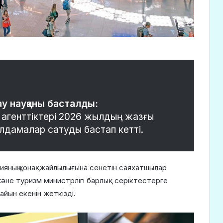
у науқаны басталды:
агенттіктері 2026 жылдың жазғы
лдамалар сатуды бастап кетті.
ияның қонақжайлылығына сенетін саяхатшылар
не туризм министрлігі барлық серіктестерге
йын екенін жеткізді.