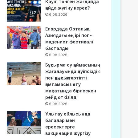
Қауіп төнген жағдайда
қайда жүгіну керек?
6.08.2026
Елордада Орталық
Азиядағы ең ірі поп-
мәдениет фестивалі
басталды
6.08.2026
Бұқтырма су қоймасының
жағалауында қауіпсіздік
пен құқықтық тәртіпті
қамтамасыз ету
мақсатында бірлескен
рейд өткізілді
6.08.2026
Ұлытау облысында
балалар мен
ересектерге
вакцинация жүргізу