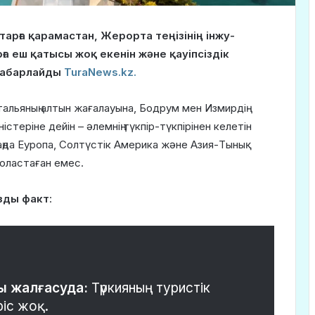
тарға қарамастан, Жерорта теңізінің інжу-
а еш қатысы жоқ екенін және қауіпсіздік
 хабарлайды
TuraNews.kz.
альяның алтын жағалауына, Бодрум мен Измирдің
теріне дейін – әлемнің түкпір-түкпірінен келетін
таңда Еуропа, Солтүстік Америка және Азия-Тынық
оластаған емес.
зды факт
:
ды жалғасуда:
Түркияның туристік
іс жоқ.