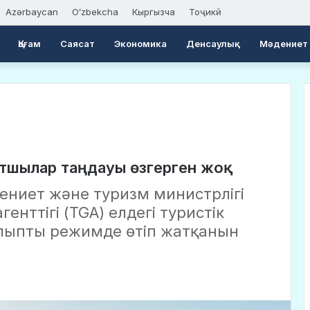
Azərbaycan
Oʻzbekcha
Кыргызча
Тоҷикӣ
Қоғам
Саясат
Экономика
Денсаулық
Мәдениет
хатшылар таңдауы өзгерген жоқ
ениет және туризм министрлігі
енттігі (TGA) елдегі туристік
алыпты режимде өтіп жатқанын