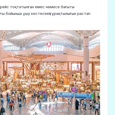
р рейс тоқтатылған емес немесе бағыты
ты бойынша ұшу кестесінің тұрақтылығын растап