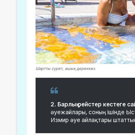
Шартты сурет, ашық дереккөз.
2. Барлық рейстер кестеге са
әуежайлары, соның ішінде Ыс
Измир әуе айлақтары штатты