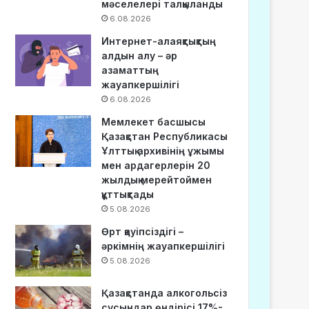
мәселелері талқыланды
6.08.2026
Интернет-алаяқтықтың
алдын алу – әр
азаматтың
жауапкершілігі
6.08.2026
Мемлекет басшысы
Қазақстан Республикасы
Ұлттық архивінің ұжымы
мен ардагерлерін 20
жылдық мерейтоймен
құттықтады
5.08.2026
Өрт қауіпсіздігі –
әркімнің жауапкершілігі
5.08.2026
Қазақстанда алкогольсіз
сусындар өндірісі 17%-