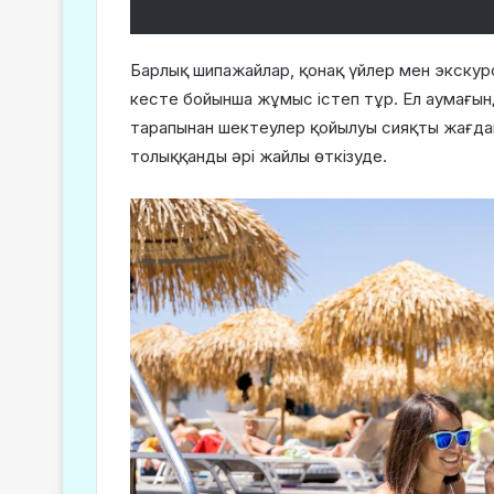
Барлық шипажайлар, қонақ үйлер мен экскур
кесте бойынша жұмыс істеп тұр. Ел аумағы
тарапынан шектеулер қойылуы сияқты жағда
толыққанды әрі жайлы өткізуде.