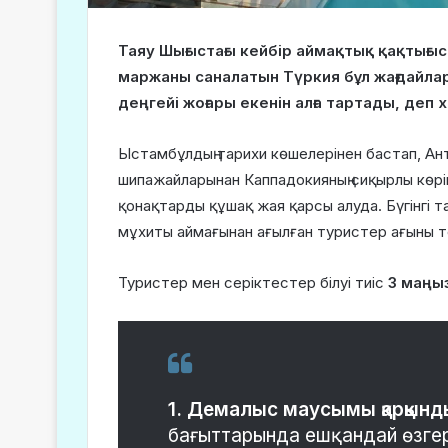
Таяу Шығыстағы кейбір аймақтық қақтығыс
маржаны саналатын Түркия бұл жағдайларғ
деңгейі жоғары екенін алға тартады, деп
Ыстамбұлдың тарихи көшелерінен бастап, Ант
шипажайларынан Каппадокияның сиқырлы көрініс
қонақтарды құшақ жая қарсы алуда. Бүгінгі 
мұхиты аймағынан ағылған туристер ағыны т
Туристер мен серіктестер білуі тиіс
3 маңы
1. Демалыс маусымы қарқын
бағыттарында ешқандай өзгер