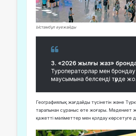
Ыстамбұл әуежайды
3. «2026 жылғы жаз» бронда
Туроператорлар мен брондау 
маусымына белсенді түрде жо
Географиялық жағдайды түсінетін және Түрк
тарапынан сұраныс өте жоғары. Мәдениет жә
қажетті мәліметтер мен қолдау көрсетуге да