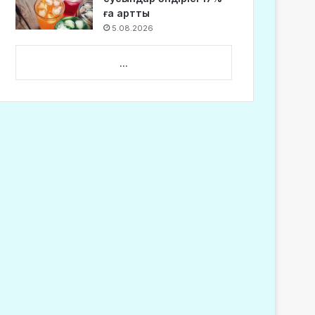
ға артты
5.08.2026
...