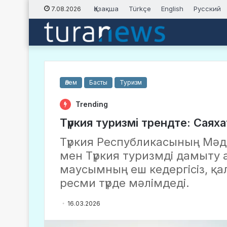
Қазақша
Türkçe
English
Русский
7.08.2026
Әлем
Басты
Туризм
Trending
Түркия туризмі трендте: Сая
Түркия Республикасының Мәд
мен Түркия туризмді дамыту аг
маусымның еш кедергісіз, қ
ресми түрде мәлімдеді.
16.03.2026