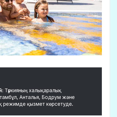
й:
Түркияның халықаралық
тамбұл, Анталья, Бодрум және
қ режимде қызмет көрсетуде.