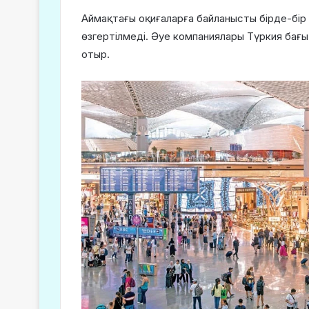
Аймақтағы оқиғаларға байланысты бірде-бі
өзгертілмеді. Әуе компаниялары Түркия бағы
отыр.