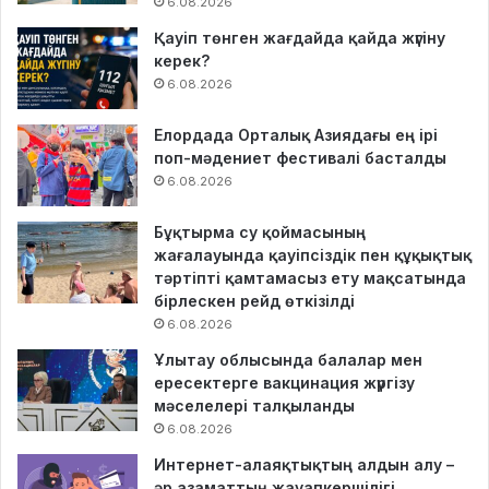
6.08.2026
Қауіп төнген жағдайда қайда жүгіну
керек?
6.08.2026
Елордада Орталық Азиядағы ең ірі
поп-мәдениет фестивалі басталды
6.08.2026
Бұқтырма су қоймасының
жағалауында қауіпсіздік пен құқықтық
тәртіпті қамтамасыз ету мақсатында
бірлескен рейд өткізілді
6.08.2026
Ұлытау облысында балалар мен
ересектерге вакцинация жүргізу
мәселелері талқыланды
6.08.2026
Интернет-алаяқтықтың алдын алу –
әр азаматтың жауапкершілігі