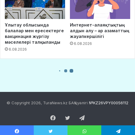
© Copyright 2026, TuraNews.kz БАҚ куәлігі
№KZ26VPY00056112
Facebook
Twitter
Telegram