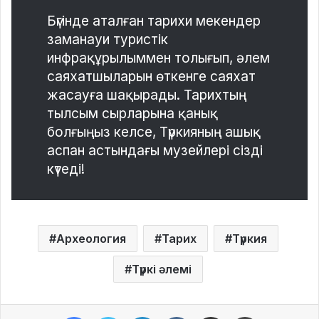
Бүгінде аталған тарихи мекендер
заманауи туристік
инфрақұрылыммен толығып, әлем
саяхатшыларын өткенге саяхат
жасауға шақырады. Тарихтың
тылсым сырларына қанық
болғыңыз келсе, Түркияның ашық
аспан астындағы музейлері сізді
күтеді!
Археология
Тарих
Түркия
Түркі әлемі
Facebook
Twitter
LinkedIn
VKontakte
Share via Email
Print