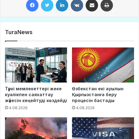
TuraNews
Түркі мемлекеттері жеке
Өзбекстан екі ауылын
куәлікпен саяхаттау
Қырғызстанға беру
жүйесін кеңейтуді көздейді
процесін бастады
4.08.2026
4.08.2026