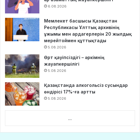
6.08.2026
Мемлекет басшысы Қазақстан
Республикасы Ұлттық архивінің
ұжымы мен ардагерлерін 20 жылдық
мерейтоймен құттықтады
5.08.2026
Өрт қауіпсіздігі – әркімнің
жауапкершілігі
5.08.2026
Қазақстанда алкогольсіз сусындар
өндірісі 17%-ға артты
5.08.2026
...