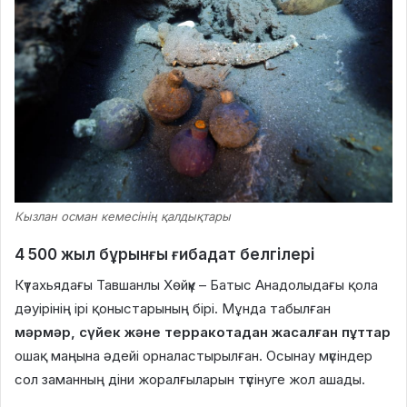
Кызлан осман кемесінің қалдықтары
4 500 жыл бұрынғы ғибадат белгілері
Күтахьядағы Тавшанлы Хөйүк – Батыс Анадолыдағы қола
дәуірінің ірі қоныстарының бірі. Мұнда табылған
мәрмәр, сүйек және терракотадан жасалған пұттар
ошақ маңына әдейі орналастырылған. Осынау мүсіндер
сол заманның діни жоралғыларын түсінуге жол ашады.