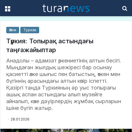
Menu
S
f
Әлем
Туризм
Түркия: Топырақ астындағы
таңғажайыптар
Анадолы – адамзат өркениетінің алтын бесігі.
Мыңдаған жылдық шежіресі бар осынау
қасиетті өлке шығыс пен батыстың, өткен мен
бүгіннің арасындағы алтын көпір іспетті.
Қазіргі таңда Түркияның әр уыс топырағы
ашық аспан астындағы алып музейге
айналып, көне дәуірлердің жұмбақ сырларын
ішіне бүгіп жатыр.
28.01.2026