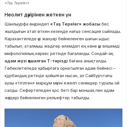
«Taş Tepeler»
Неолит дәуірінен жеткен үн
Шанлыурфа өңіріндегі
«Taş Tepeler» жобасы
бес
жылдығын атап өткен кезеңде нағыз сенсация сыйлады.
Карахантепеде үш жануар бейнеленген шағын ыдыс
табылып, аталмыш жәдігер әлемдегі ең көне үш өлшемді
мифологиялық көрініс ретінде бағаланды. Сондай-ақ
адам жүзі қашалған
Т-тәрізді
бағана анықталды.
Гөбеклитепеде қабырғаға орнатылған адам бейнесі –
құрбандық ретінде қойылған нысан, ал Сайбурчтағы
аузы «тігілген» марқұм мүсіні ежелгі сенімдер туралы ой
салды. Сефертепеден қос беті бар моншақ пен адам
жүздері бейнеленген рельефтер табылды.