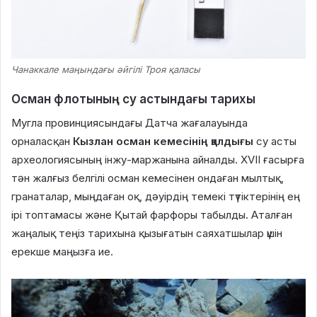
Чанаккале маңындағы әйгілі Троя қаласы
Осман флотының су астындағы тарихы
Мугла провинциясындағы Датча жағалауында
орналасқан
Кызлан осман кемесінің қалдығы
су асты
археологиясының інжу-маржанына айналды. XVII ғасырға
тән жалғыз белгілі осман кемесінен ондаған мылтық,
гранаталар, мыңдаған оқ, дәуірдің темекі түтіктерінің ең
ірі топтамасы және Қытай фарфоры табылды. Аталған
жаңалық теңіз тарихына қызығатын саяхатшылар үшін
ерекше маңызға ие.