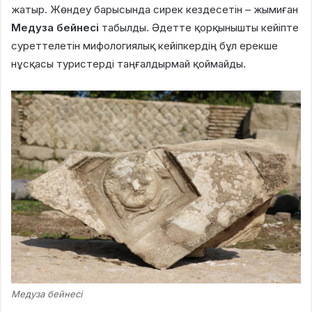
жатыр. Жөндеу барысында сирек кездесетін – жымиған
Медуза бейнесі
табылды. Әдетте қорқынышты кейіпте
суреттелетін мифологиялық кейіпкердің бұл ерекше
нұсқасы туристерді таңғалдырмай қоймайды.
Медуза бейнесі