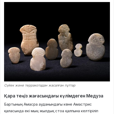
Сүйек және терракотадан жасалған пұттар
Қара теңіз жағасындағы күлімдеген Медуза
Бартының Амасра ауданындағы көне Амастрис
қаласында екі мың жылдық стоа қалпына келтіріліп