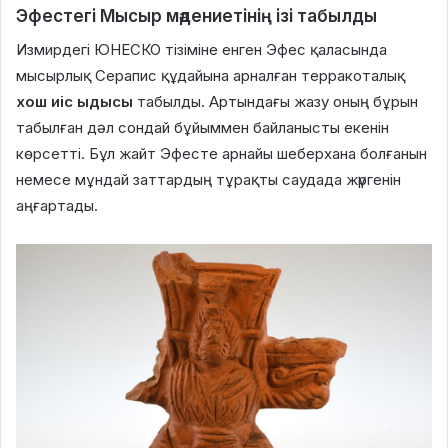
Эфестегі Мысыр мәдениетінің ізі табылды
Измирдегі ЮНЕСКО тізіміне енген Эфес қаласында
мысырлық Серапис құдайына арналған терракоталық
хош иіс ыдысы
табылды. Артындағы жазу оның бұрын
табылған дәл сондай бұйыммен байланысты екенін
көрсетті. Бұл жайт Эфесте арнайы шеберхана болғанын
немесе мұндай заттардың тұрақты саудада жүргенін
аңғартады.