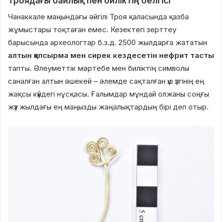
Троядағы байлық пен биліктің белгісі
Чанаккале маңындағы әйгілі Троя қаласында қазба
жұмыстары тоқтаған емес. Кезектегі зерттеу
барысында археологтар б.з.д. 2500 жылдарға жататын
алтын қапсырма мен сирек кездесетін нефрит тасты
тапты. Әлеуметтік мәртебе мен биліктің символы
саналған алтын әшекей – әлемде сақталған үш үлгінің ең
жақсы күйдегі нұсқасы. Ғалымдар мұндай олжаны соңғы
жүз жылдағы ең маңызды жаңалықтардың бірі деп отыр.