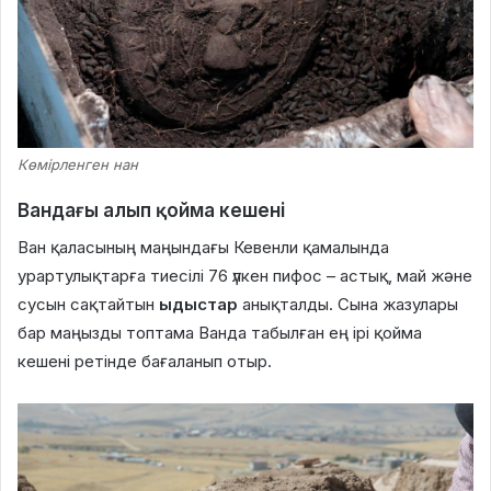
Көмірленген нан
Вандағы алып қойма кешені
Ван қаласының маңындағы Кевенли қамалында
урартулықтарға тиесілі 76 үлкен пифос – астық, май және
сусын сақтайтын
ыдыстар
анықталды. Сына жазулары
бар маңызды топтама Ванда табылған ең ірі қойма
кешені ретінде бағаланып отыр.