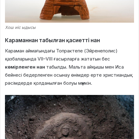
Хош иіс ыдысы
Караманнан табылған қасиетті нан
Караман аймағындағы Топрактепе (Эйренеполис)
қазбаларында VII–VIII ғасырларға жататын бес
көмірленген нан
табылды. Мальта айқышы мен Иса
бейнесі бедерленген осынау өнімдер ерте христиандық
рәсімдерде қолданылған болуы мүмкін.