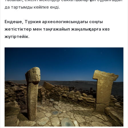
да тартымды кейіпке енді.
Ендеше, Түркия археологиясындағы соңғы
жетістіктер мен таңғажайып жаңалықтарға көз
жүгіртейік.