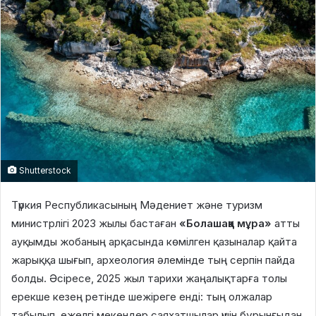
Shutterstock
Түркия Республикасының Мәдениет және туризм
министрлігі 2023 жылы бастаған
«Болашаққа мұра»
атты
ауқымды жобаның арқасында көмілген қазыналар қайта
жарыққа шығып, археология әлемінде тың серпін пайда
болды. Әсіресе, 2025 жыл тарихи жаңалықтарға толы
ерекше кезең ретінде шежіреге енді: тың олжалар
табылып, ежелгі мекендер саяхатшылар үшін бұрынғыдан