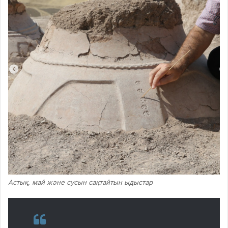
Астық, май және сусын сақтайтын ыдыстар