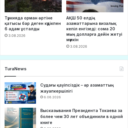
Түркияда орман өртіне
АҚШ 50 елдің
қатысы бар деген күдікпен
азаматтарына визалық
6 адам ұсталды
кепіл енгізеді: сома 20
мың долларға дейін жетуі
3.08.2026
мүмкін
3.08.2026
TuraNews
Судағы қауіпсіздік – әр азаматтың
жауапкершілігі
6.08.2026
Высказывания Президента Токаева за
более чем 30 лет объединили в одной
книге