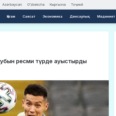
Azərbaycan
Oʻzbekcha
Кыргызча
Тоҷикӣ
Қоғам
Саясат
Экономика
Денсаулық
Мәдениет
клубын ресми түрде ауыстырды