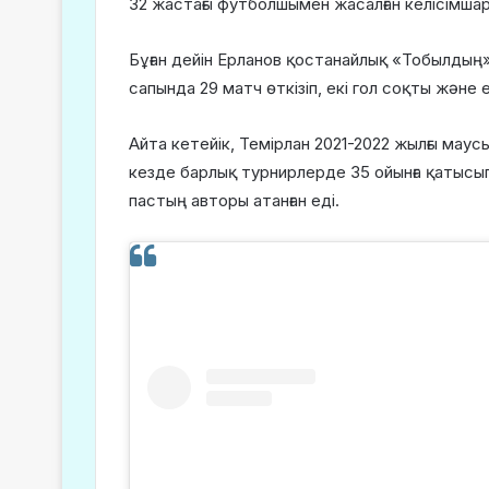
32 жастағы футболшымен жасалған келісімшар
Бұған дейін Ерланов қостанайлық «Тобылдың»
сапында 29 матч өткізіп, екі гол соқты және е
Айта кетейік, Темірлан 2021-2022 жылғы ма
кезде барлық турнирлерде 35 ойынға қатысып
пастың авторы атанған еді.