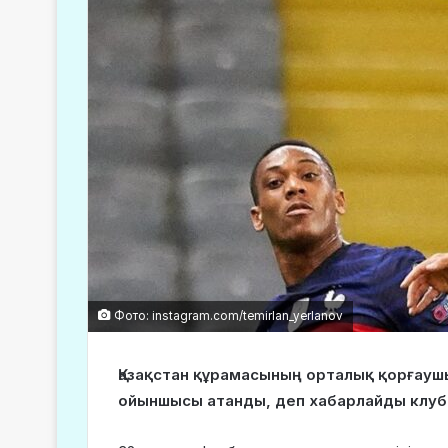
Фото: instagram.com/temirlan_yerlanov
Қазақстан құрамасының орталық қорғауш
ойыншысы атанды, деп хабарлайды клубт