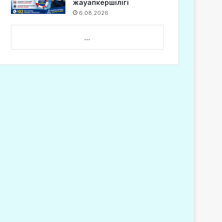
жауапкершілігі
6.08.2026
...