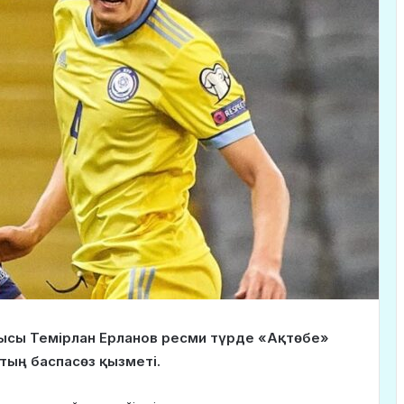
ысы Темірлан Ерланов ресми түрде «Ақтөбе»
ың баспасөз қызметі.