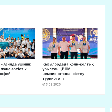
– Азияда үшінші:
Қызылордада қоян-қолтық
 және әртістік
ұрыстан ҚР ІІМ
рофей
чемпионатына іріктеу
турнирі өтті
3.08.2026