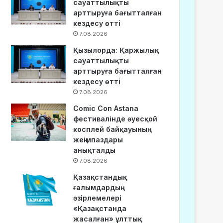
сауаттылықты
арттыруға бағытталған
кездесу өтті
7.08.2026
Қызылорда: Қаржылық
сауаттылықты
арттыруға бағытталған
кездесу өтті
7.08.2026
Comic Con Astana
фестивалінде әуесқой
косплей байқауының
жеңімпаздары
анықталды
7.08.2026
Қазақстандық
ғалымдардың
әзірлемелері
«Қазақстанда
жасалған» ұлттық