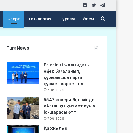
Facebook
Twitter
Telegram
Search
Спорт
Технология
Туризм
Әлем
for
TuraNews
Ел игілігі жолындағы
еңбек бағаланып,
құрылысшыларға
құрмет көрсетілді
7.08.2026
5547 әскери бөлімінде
«Алғашқы қызмет күні»
іс-шарасы өтті
7.08.2026
Қаржылық