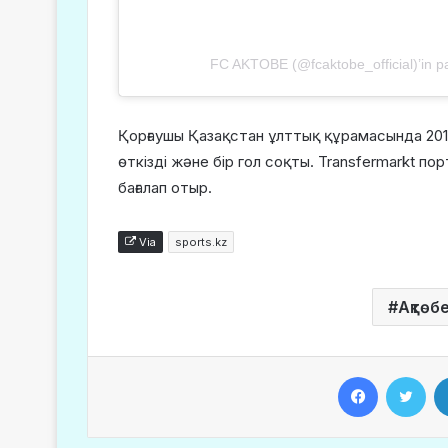
FC AKTOBE (@fcaktobe_official)’in pay
Қорғаушы Қазақстан ұлттық құрамасында 201
өткізді және бір гол соқты. Transfermarkt 
бағалап отыр.
Via
sports.kz
Ақтөб
Facebook
Twitter