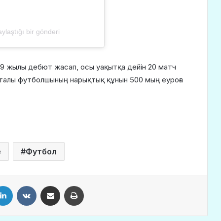
laştığı bir gönderi
9 жылы дебют жасап, осы уақытқа дейін 20 матч
порталы футболшының нарықтық құнын 500 мың еуроға
е
Футбол
LinkedIn
VKontakte
Share via Email
Print