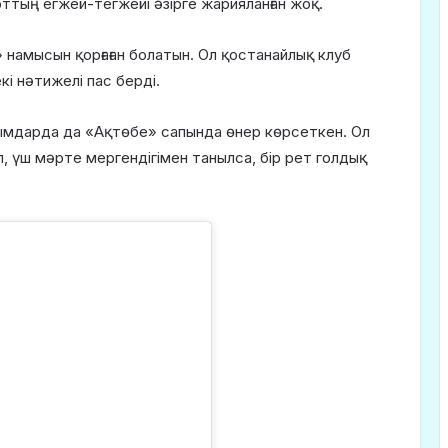
ттың егжей-тегжейі әзірге жарияланған жоқ.
 намысын қорғаған болатын. Ол қостанайлық клуб
кі нәтижелі пас берді.
усымдарда да «Ақтөбе» сапында өнер көрсеткен. Ол
, үш мәрте мергендігімен танылса, бір рет голдық