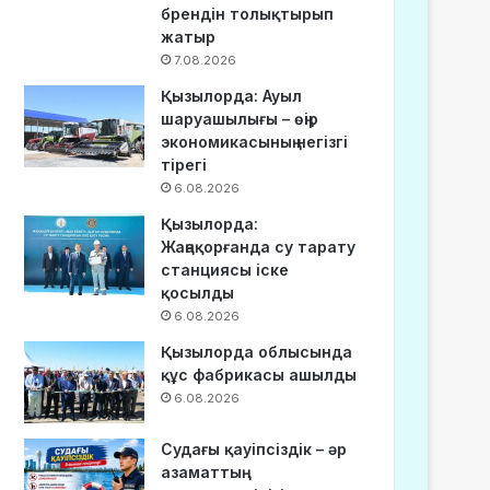
брендін толықтырып
жатыр
7.08.2026
Қызылорда: Ауыл
шаруашылығы – өңір
экономикасының негізгі
тірегі
6.08.2026
Қызылорда:
Жаңақорғанда су тарату
станциясы іске
қосылды
6.08.2026
Қызылорда облысында
құс фабрикасы ашылды
6.08.2026
Судағы қауіпсіздік – әр
азаматтың