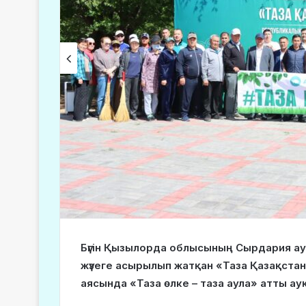
Бүгін Қызылорда облысының Сырдария 
жүзеге асырылып жатқан «Таза Қазақста
аясында «Таза өлке – таза аула» атты ау