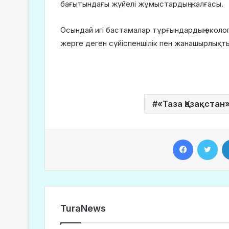
бағытындағы жүйелі жұмыстардың жалғасы.
Осындай игі бастамалар тұрғындардың эколо
жерге деген сүйіспеншілік пен жанашырлықты
«Таза Қазақстан
Facebook
Twitter
TuraNews