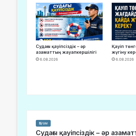
Судағы қауіпсіздік – әр
Қауіп төн
азаматтың жауапкершілігі
жүгіну кер
6.08.2026
6.08.2026