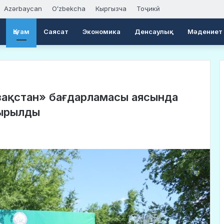
Azərbaycan
Oʻzbekcha
Кыргызча
Тоҷикӣ
Қоғам
Саясат
Экономика
Денсаулық
Мәдениет
азақстан» бағдарламасы аясында
тырылды