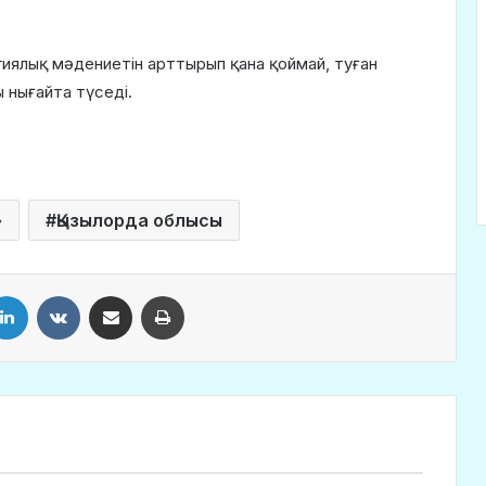
гиялық мәдениетін арттырып қана қоймай, туған
 нығайта түседі.
»
Қызылорда облысы
LinkedIn
VKontakte
Share via Email
Print