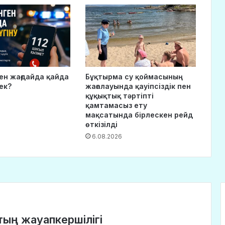
ген жағдайда қайда
Бұқтырма су қоймасының
ек?
жағалауында қауіпсіздік пен
құқықтық тәртіпті
қамтамасыз ету
мақсатында бірлескен рейд
өткізілді
6.08.2026