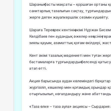
Шараның басты мақсаты – қоршаған ортаны қо
санитарлық тазалығын сақтау, тұрғындардың
жерге деген жауапкершілік сезімін күшейту.
Шараға Тереңөзек кентінің әкімі Нұржан Бисе
Келдібаев пен аудандық әжелер кеңесінің тө
зиялы қауым, азаматтық қоғам өкілдері, жас
Кент әкімі тазалық мәдениеті мен туған жерге
бастамаларға тұрғындардың белсенді қатысуы
атап өтті.
Акция барысында аудан көлеміндегі бірқата
жүргізіліп, көшелер мен қоғамдық орындар 
отырғызылып, көгалдандыру және абаттанд
«Таза өлке – таза аула» акциясы – Сырдария