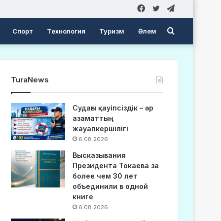
Facebook
Twitter
Telegram
Search
Спорт
Технология
Туризм
Әлем
for
TuraNews
Судағы қауіпсіздік – әр
азаматтың
жауапкершілігі
6.08.2026
Высказывания
Президента Токаева за
более чем 30 лет
объединили в одной
книге
6.08.2026