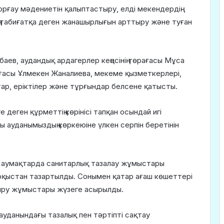
рғау мәдениетін қалыптастыру, елді мекендердің
 табиғатқа деген жанашырлығын арттыру және туған
мбаев, аудандық ардагерлер кеңесінің төрағасы Мұса
рағасы Ұлмекен Жаналиева, мекеме қызметкерлері,
тар, еріктілер және тұрғындар белсене қатысты.
 деген құрметтің көрінісі тапқан осындай игі
 ауданымыздың көркеюіне үлкен серпін беретінін
р аумақтарда санитарлық тазалау жұмыстары
қоқыстан тазартылды. Сонымен қатар ағаш көшеттері
ыру жұмыстары жүзеге асырылды.
 ауданындағы тазалық пен тәртіпті сақтау