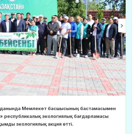
ауданында Мемлекет басшысының бастамасымен
н» республикалық экологиялық бағдарламасы
қымды экологиялық акция өтті.