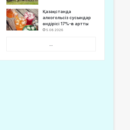
Қазақстанда
алкогольсіз сусындар
өндірісі 17%-ға артты
5.08.2026
...