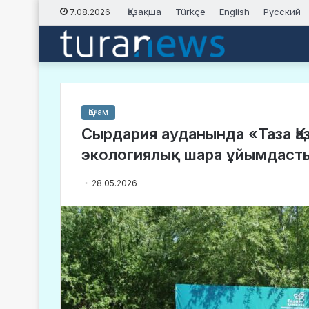
Қазақша
Türkçe
English
Русский
7.08.2026
Қоғам
Сырдария ауданында «Таза Қ
экологиялық шара ұйымдас
28.05.2026