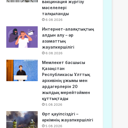
вакцинация жүргізу
мәселелері
талқыланды
6.08.2026
Интернет-алаяқтықтың
алдын алу – әр
азаматтың
жауапкершілігі
6.08.2026
Мемлекет басшысы
Қазақстан
Республикасы Ұлттық
архивінің ұжымы мен
ардагерлерін 20
жылдық мерейтоймен
құттықтады
5.08.2026
Өрт қауіпсіздігі –
әркімнің жауапкершілігі
5.08.2026