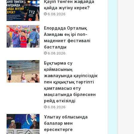
Қауіп төнген жағдайда
қайда жүгіну керек?
6.08.2026
Елордада Орталық
Азиядағы ең ірі поп-
мәдениет фестивалі
басталды
6.08.2026
Бұқтырма су
қоймасының
жағалауында қауіпсіздік
пен құқықтық тәртіпті
қамтамасыз ету
мақсатында бірлескен
рейд өткізілді
6.08.2026
Ұлытау облысында
балалар мен
ересектерге