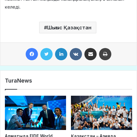
келеді.
Шығыс Қазақстан
Facebook
Twitter
LinkedIn
VKontakte
Share via Email
Print
TuraNews
Алматыда FIDE World
Қазақстан – Азияда