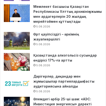
Мемлекет басшысы Қазақстан
Республикасы Ұлттық архивінің ұжымы
мен ардагерлерін 20 жылдық
мерейтоймен құттықтады
5.08.2026
Өрт қауіпсіздігі – әркімнің
жауапкершілігі
5.08.2026
Қазақстанда алкогольсіз сусындар
өндірісі 17%-ға артты
5.08.2026
Дәрігерлер, диқандар мен
жұмысшылар партиялардың басты
аудиториясына айналды
5.08.2026
Әлемдегі әрбір 25-ші шам: «АЭС:
Инвестиция энергиясы» деректі