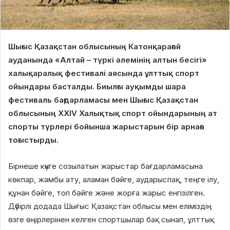
Шығыс Қазақстан облысының Катонқарағай
ауданында «Алтай – түркі әлемінің алтын бесігі»
халықаралық фестивалі аясында ұлттық спорт
ойындары басталды. Биылғы ауқымды шара
фестиваль бағдарламасы мен Шығыс Қазақстан
облысының ХХІV Халықтық спорт ойындарының ат
спорты түрлері бойынша жарыстарын бір арнаға
тоғыстырды.
Бірнеше күнге созылатын жарыстар бағдарламасына
көкпар, жамбы ату, аламан бәйге, аударыспақ, теңге ілу,
құнан бәйге, топ бәйге және жорға жарыс енгізілген.
Дүбірлі додада Шығыс Қазақстан облысы мен еліміздің
өзге өңірлерінен келген спортшылар бақ сынап, ұлттық