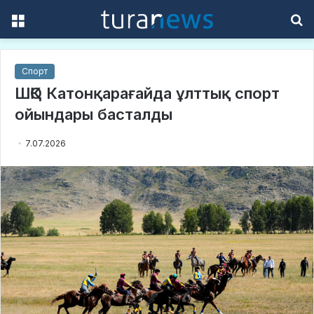
Menu
S
f
Спорт
ШҚО Катонқарағайда ұлттық спорт
ойындары басталды
7.07.2026