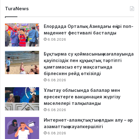
TuraNews
Елордада Орталық Азиядағы ең ірі поп-
мәдениет фестивалі басталды
6.08.2026
Бұқтырма су қоймасының жағалауында
қауіпсіздік пен құқықтық тәртіпті
қамтамасыз ету мақсатында
бірлескен рейд өткізілді
6.08.2026
Ұлытау облысында балалар мен
ересектерге вакцинация жүргізу
мәселелері талқыланды
6.08.2026
Интернет-алаяқтықтың алдын алу – әр
азаматтың жауапкершілігі
6.08.2026