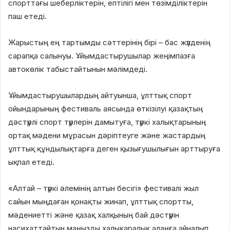
спорттағы шеберліктерін, ептілігі мен төзімділіктерін
паш етеді.
Жарыстың ең тартымды сәттерінің бірі – бас жүлденің
сарапқа салынуы. Ұйымдастырушылар жеңімпазға
автокөлік табыстайтынын мәлімдеді.
Ұйымдастырушылардың айтуынша, ұлттық спорт
ойындарының фестиваль аясында өткізілуі қазақтың
дәстүрлі спорт түрлерін дамытуға, түркі халықтарының
ортақ мәдени мұрасын дәріптеуге және жастардың
ұлттық құндылықтарға деген қызығушылығын арттыруға
ықпал етеді.
«Алтай – түркі әлемінің алтын бесігі» фестивалі жыл
сайын мыңдаған қонақты жинап, ұлттық спортты,
мәдениетті және қазақ халқының бай дәстүрін
насихаттайтын маңызды халықаралық алаңға айналып