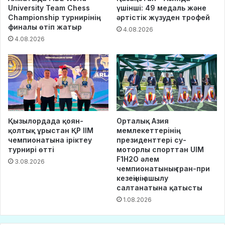
University Team Chess
үшінші: 49 медаль және
Championship турнирінің
әртістік жүзуден трофей
финалы өтіп жатыр
4.08.2026
4.08.2026
Қызылордада қоян-
Орталық Азия
қолтық ұрыстан ҚР ІІМ
мемлекеттерінің
чемпионатына іріктеу
президенттері су-
турнирі өтті
моторлы спорттан UIM
F1H2O әлем
3.08.2026
чемпионатының гран-при
кезеңінің ашылу
салтанатына қатысты
1.08.2026