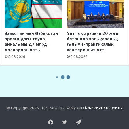
© Copyright 2026, TuraNews.kz БАҚ куәлігі
№KZ26VPY00056112
Facebook
Twitter
Telegram