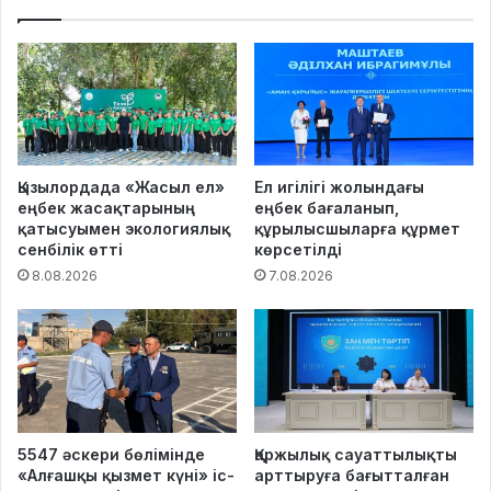
Қызылордада «Жасыл ел»
Ел игілігі жолындағы
еңбек жасақтарының
еңбек бағаланып,
қатысуымен экологиялық
құрылысшыларға құрмет
сенбілік өтті
көрсетілді
8.08.2026
7.08.2026
5547 әскери бөлімінде
Қаржылық сауаттылықты
«Алғашқы қызмет күні» іс-
арттыруға бағытталған