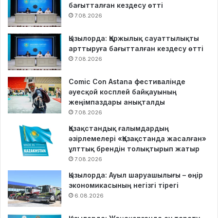
бағытталған кездесу өтті
7.08.2026
Қызылорда: Қаржылық сауаттылықты
арттыруға бағытталған кездесу өтті
7.08.2026
Comic Con Astana фестивалінде
әуесқой косплей байқауының
жеңімпаздары анықталды
7.08.2026
Қазақстандық ғалымдардың
әзірлемелері «Қазақстанда жасалған»
ұлттық брендін толықтырып жатыр
7.08.2026
Қызылорда: Ауыл шаруашылығы – өңір
экономикасының негізгі тірегі
6.08.2026