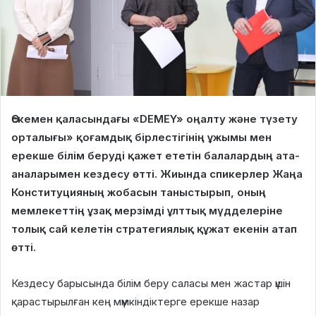
Өскемен қаласындағы «DEMEY» оңалту және түзету
орталығы» қоғамдық бірлестігінің ұжымы мен
ерекше білім беруді қажет ететін балалардың ата-
аналарымен кездесу өтті. Жиында спикерлер Жаңа
Конституцияның жобасын таныстырып, оның
мемлекеттің ұзақ мерзімді ұлттық мүдделеріне
толық сай келетін стратегиялық құжат екенін атап
өтті.
Кездесу барысында білім беру саласы мен жастар үшін
қарастырылған кең мүмкіндіктерге ерекше назар