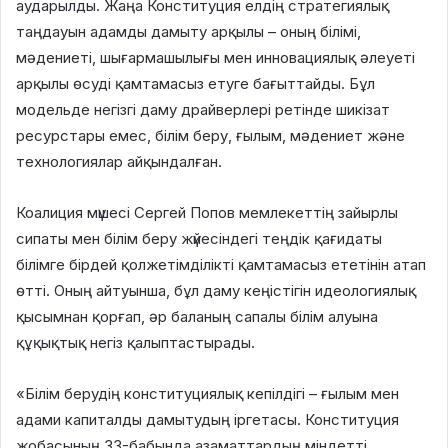
аударылды. Жаңа Конституция елдің стратегиялық
таңдауын адамды дамыту арқылы – оның білімі,
мәдениеті, шығармашылығы мен инновациялық әлеуеті
арқылы өсуді қамтамасыз етуге бағыттайды. Бұл
модельде негізгі даму драйверлері ретінде шикізат
ресурстары емес, білім беру, ғылым, мәдениет және
технологиялар айқындалған.
Коалиция мүшесі Сергей Попов мемлекеттің зайырлы
сипаты мен білім беру жүйесіндегі теңдік қағидаты
білімге бірдей қолжетімділікті қамтамасыз ететінін атап
өтті. Оның айтуынша, бұл даму кеңістігін идеологиялық
қысымнан қорғап, әр баланың сапалы білім алуына
құқықтық негіз қалыптастырады.
«Білім берудің конституциялық кепілдігі – ғылым мен
адами капиталды дамытудың іргетасы. Конституция
жобасының 33-бабында азаматтардың міндетті