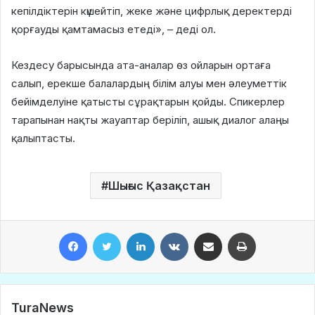
кепілдіктерін күшейтіп, жеке және цифрлық деректерді
қорғауды қамтамасыз етеді», – деді ол.
Кездесу барысында ата-аналар өз ойларын ортаға
салып, ерекше балалардың білім алуы мен әлеуметтік
бейімделуіне қатысты сұрақтарын қойды. Спикерлер
тарапынан нақты жауаптар беріліп, ашық диалог алаңы
қалыптасты.
Шығыс Қазақстан
Facebook
Twitter
LinkedIn
VKontakte
Share via Email
Print
TuraNews