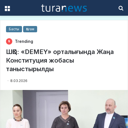
Menu
S
f
Басты
Қоғам
Trending
ШҚО: «DEMEY» орталығында Жаңа
Конституция жобасы
таныстырылды
8.03.2026