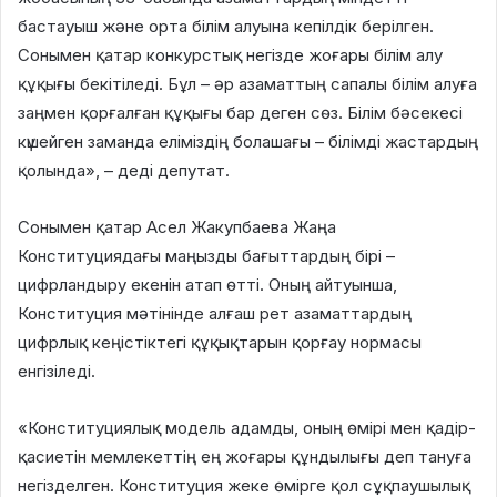
бастауыш және орта білім алуына кепілдік берілген.
Сонымен қатар конкурстық негізде жоғары білім алу
құқығы бекітіледі. Бұл – әр азаматтың сапалы білім алуға
заңмен қорғалған құқығы бар деген сөз. Білім бәсекесі
күшейген заманда еліміздің болашағы – білімді жастардың
қолында», – деді депутат.
Сонымен қатар Асел Жакупбаева Жаңа
Конституциядағы маңызды бағыттардың бірі –
цифрландыру екенін атап өтті. Оның айтуынша,
Конституция мәтінінде алғаш рет азаматтардың
цифрлық кеңістіктегі құқықтарын қорғау нормасы
енгізіледі.
«Конституциялық модель адамды, оның өмірі мен қадір-
қасиетін мемлекеттің ең жоғары құндылығы деп тануға
негізделген. Конституция жеке өмірге қол сұқпаушылық