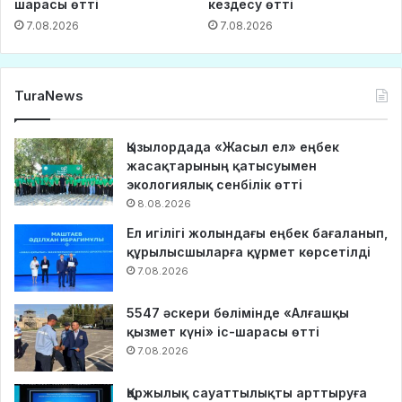
шарасы өтті
кездесу өтті
7.08.2026
7.08.2026
TuraNews
Қызылордада «Жасыл ел» еңбек
жасақтарының қатысуымен
экологиялық сенбілік өтті
8.08.2026
Ел игілігі жолындағы еңбек бағаланып,
құрылысшыларға құрмет көрсетілді
7.08.2026
5547 әскери бөлімінде «Алғашқы
қызмет күні» іс-шарасы өтті
7.08.2026
Қаржылық сауаттылықты арттыруға